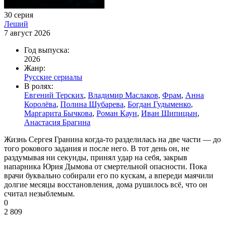
30 серия
Леший
7 август 2026
Год выпуска:
2026
Жанр:
Русские сериалы
В ролях:
Евгений Терских
,
Владимир Маслаков
,
Фрам
,
Анна
Королёва
,
Полина Шубарева
,
Богдан Гудыменко
,
Маргарита Бычкова
,
Роман Каун
,
Иван Шипицын
,
Анастасия Брагина
Жизнь Сергея Гранина когда-то разделилась на две части — до
того рокового задания и после него. В тот день он, не
раздумывая ни секунды, принял удар на себя, закрыв
напарника Юрия Дымова от смертельной опасности. Пока
врачи буквально собирали его по кускам, а впереди маячили
долгие месяцы восстановления, дома рушилось всё, что он
считал незыблемым.
0
2 809