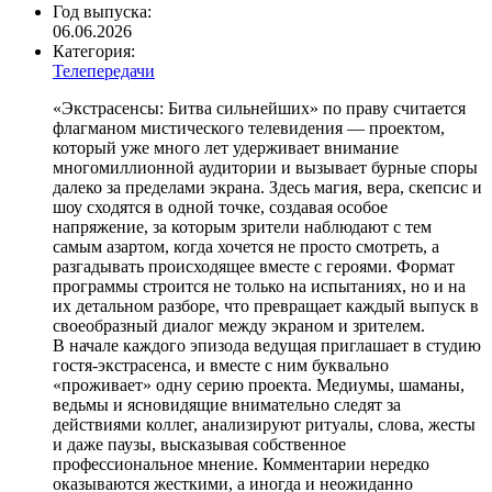
Год выпуска:
06.06.2026
Категория:
Телепередачи
«Экстрасенсы: Битва сильнейших» по праву считается
флагманом мистического телевидения — проектом,
который уже много лет удерживает внимание
многомиллионной аудитории и вызывает бурные споры
далеко за пределами экрана. Здесь магия, вера, скепсис и
шоу сходятся в одной точке, создавая особое
напряжение, за которым зрители наблюдают с тем
самым азартом, когда хочется не просто смотреть, а
разгадывать происходящее вместе с героями. Формат
программы строится не только на испытаниях, но и на
их детальном разборе, что превращает каждый выпуск в
своеобразный диалог между экраном и зрителем.
В начале каждого эпизода ведущая приглашает в студию
гостя-экстрасенса, и вместе с ним буквально
«проживает» одну серию проекта. Медиумы, шаманы,
ведьмы и ясновидящие внимательно следят за
действиями коллег, анализируют ритуалы, слова, жесты
и даже паузы, высказывая собственное
профессиональное мнение. Комментарии нередко
оказываются жесткими, а иногда и неожиданно