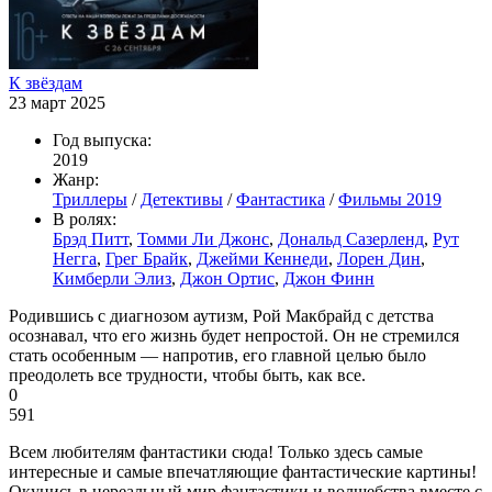
К звёздам
23 март 2025
Год выпуска:
2019
Жанр:
Триллеры
/
Детективы
/
Фантастика
/
Фильмы 2019
В ролях:
Брэд Питт
,
Томми Ли Джонс
,
Дональд Сазерленд
,
Рут
Негга
,
Грег Брайк
,
Джейми Кеннеди
,
Лорен Дин
,
Кимберли Элиз
,
Джон Ортис
,
Джон Финн
Родившись с диагнозом аутизм, Рой Макбрайд с детства
осознавал, что его жизнь будет непростой. Он не стремился
стать особенным — напротив, его главной целью было
преодолеть все трудности, чтобы быть, как все.
0
591
Всем любителям фантастики сюда! Только здесь самые
интересные и самые впечатляющие фантастические картины!
Окунись в нереальный мир фантастики и волшебства вместе с