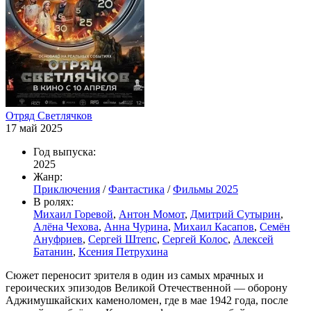
Отряд Светлячков
17 май 2025
Год выпуска:
2025
Жанр:
Приключения
/
Фантастика
/
Фильмы 2025
В ролях:
Михаил Горевой
,
Антон Момот
,
Дмитрий Сутырин
,
Алёна Чехова
,
Анна Чурина
,
Михаил Касапов
,
Семён
Ануфриев
,
Сергей Штепс
,
Сергей Колос
,
Алексей
Батанин
,
Ксения Петрухина
Сюжет переносит зрителя в один из самых мрачных и
героических эпизодов Великой Отечественной — оборону
Аджимушкайских каменоломен, где в мае 1942 года, после