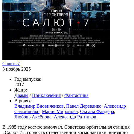
Салют-7
3 ноябрь 2025
Год выпуска:
2017
Жанр:
Драмы
/
Приключения
/
Фантастика
В ролях:
Владимир Вдовиченков
,
Павел Деревянко
,
Александр
Самойленко
,
Мария Миронова
,
Оксана Фандера
,
Любовь Аксёнова
,
Александр Ратников
В 1985 году космос замолчал. Советская орбитальная станция
«Салют-7», гордость отечественной космонавтики, внезапно