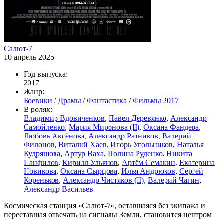
Салют-7
10 апрель 2025
Год выпуска:
2017
Жанр:
Боевики
/
Драмы
/
Фантастика
/
Фильмы 2017
В ролях:
Владимир Вдовиченков
,
Павел Деревянко
,
Александр
Самойленко
,
Мария Миронова (II)
,
Оксана Фандера
,
Любовь Аксёнова
,
Александр Ратников
,
Валерий
Филонов
,
Виталий Хаев
,
Игорь Угольников
,
Наталья
Кудряшова
,
Артур Ваха
,
Полина Руденко
,
Никита
Панфилов
,
Кирилл Ульянов
,
Артём Семакин
,
Екатерина
Новикова
,
Оксана Сырцова
,
Илья Андрюков
,
Сергей
Кореньков
,
Александр Чистяков (II)
,
Валерий Чагин
,
Александр Васильев
Космическая станция «Салют-7», оставшаяся без экипажа и
переставшая отвечать на сигналы Земли, становится центром