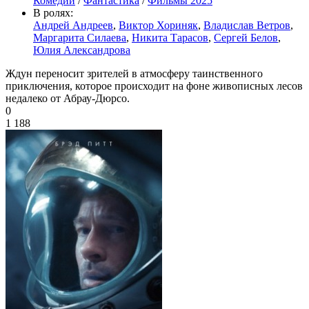
Комедии
/
Фантастика
/
Фильмы 2025
В ролях:
Андрей Андреев
,
Виктор Хориняк
,
Владислав Ветров
,
Маргарита Силаева
,
Никита Тарасов
,
Сергей Белов
,
Юлия Александрова
Ждун переносит зрителей в атмосферу таинственного
приключения, которое происходит на фоне живописных лесов
недалеко от Абрау-Дюрсо.
0
1 188