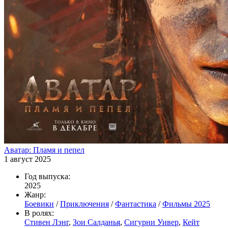
Аватар: Пламя и пепел
1 август 2025
Год выпуска:
2025
Жанр:
Боевики
/
Приключения
/
Фантастика
/
Фильмы 2025
В ролях:
Стивен Лэнг
,
Зои Салданья
,
Сигурни Уивер
,
Кейт