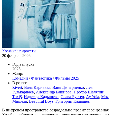
Хозяйка нейросети
20 февраль 2026
Год выпуска:
2025
Жанр:
Комедии
/
Фантастика
/
Фильмы 2025
В ролях:
Zivert
,
Валя Карнавал
,
Ваня Дмитриенко
,
Лев
Зулькарнаев
,
Александр Баширов
,
Прохор Шаляпин
,
Toxi$
,
Надежда Кадышева
,
Слава Бустер
,
Ay Yola
,
Моя
Мишель
,
Beautiful Boys
,
Григорий Кадышев
В цифровом пространстве безраздельно правит своенравная
Хозяйка нейросети — сущность, привыкшая контролировать