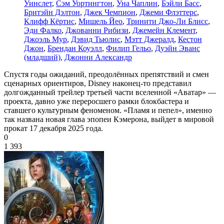
Уинслет
,
Сэм Уортингтон
,
Уна Чаплин
,
Бэйли Басс
,
Бритэйн Дэлтон
,
Джек Чемпион
,
Джеми Флэттерс
,
Клифф Кёртис
,
Мишель Йео
,
Тринити Джо-Ли Блисс
,
Эди Фалко
,
Джованни Рибизи
,
Джемейн Клемент
,
Джоэль Мур
,
Дэвид Тьюлис
,
Мэтт Джералд
,
Кестон
Джон
,
Брендан Коуэлл
,
Филип Гельо
,
Дуэйн Эванс
(младший)
,
Джонни Александр
Спустя годы ожиданий, преодолённых препятствий и смен
сценарных ориентиров, Disney наконец-то представил
долгожданный трейлер третьей части вселенной «Аватар» —
проекта, давно уже переросшего рамки блокбастера и
ставшего культурным феноменом. «Пламя и пепел», именно
так названа новая глава эпопеи Кэмерона, выйдет в мировой
прокат 17 декабря 2025 года.
0
1 393