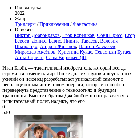
Год выпуска:
2022
Жанр:
Триллеры
/
Приключения
/
Фантастика
В ролях:
Виктор Добронравов
,
Егор Корешков
,
Соня Присс
,
Егор
Бероев
,
Дэниэл Барнс
,
Никита Тарасов
,
Валерия
Шкирандо
,
Андрей Жигалов
,
Платон Алексеев
,
Мирослав Аксёнов
,
Кристина Кукас
,
Севастьян Бугаев
,
Анна Лориан
,
Саша Воробьёв (III)
Итан Блэйк — талантливый изобретатель, который всегда
стремился изменить мир. После долгих трудов и неустанных
усилий он наконец разрабатывает уникальный самолет с
революционным источником энергии, который способен
перевернуть представление о технологиях и будущем
транспорта. Вместе с братом Джейкобом он отправляется в
испытательный полет, надеясь, что его
0
530