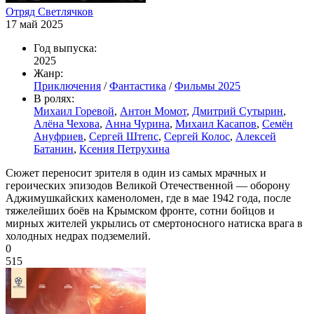
Отряд Светлячков
17 май 2025
Год выпуска:
2025
Жанр:
Приключения
/
Фантастика
/
Фильмы 2025
В ролях:
Михаил Горевой
,
Антон Момот
,
Дмитрий Сутырин
,
Алёна Чехова
,
Анна Чурина
,
Михаил Касапов
,
Семён
Ануфриев
,
Сергей Штепс
,
Сергей Колос
,
Алексей
Батанин
,
Ксения Петрухина
Сюжет переносит зрителя в один из самых мрачных и
героических эпизодов Великой Отечественной — оборону
Аджимушкайских каменоломен, где в мае 1942 года, после
тяжелейших боёв на Крымском фронте, сотни бойцов и
мирных жителей укрылись от смертоносного натиска врага в
холодных недрах подземелий.
0
515