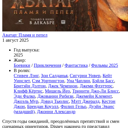
Аватар: Пламя и пепел
1 август 2025
Год выпуска:
2025
Жанр:
Боевики
/
Приключения
/
Фантастика
/
Фильмы 2025
В ролях:
Стивен Лэнг
,
Зои Салданья
,
Сигурни Уивер
,
Кейт
Уинслет
,
Сэм Уортингтон
,
Уна Чаплин
,
Бэйли Басс
,
Бритэйн Дэлтон
,
Джек Чемпион
,
Джеми Флэттерс
,
Клифф Кёртис
,
Мишель Йео
,
Тринити Джо-Ли Блисс
,
Эди Фалко
,
Джованни Рибизи
,
Джемейн Клемент
,
Джоэль Мур
,
Дэвид Тьюлис
,
Мэтт Джералд
,
Кестон
Джон
,
Брендан Коуэлл
,
Филип Гельо
,
Дуэйн Эванс
(младший)
,
Джонни Александр
Спустя годы ожиданий, преодолённых препятствий и смен
сценарных ориентиров, Disney наконец-то представил