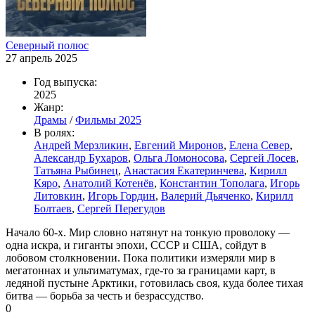
Северный полюс
27 апрель 2025
Год выпуска:
2025
Жанр:
Драмы
/
Фильмы 2025
В ролях:
Андрей Мерзликин
,
Евгений Миронов
,
Елена Север
,
Александр Бухаров
,
Ольга Ломоносова
,
Сергей Лосев
,
Татьяна Рыбинец
,
Анастасия Екатеринчева
,
Кирилл
Кяро
,
Анатолий Котенёв
,
Константин Тополага
,
Игорь
Литовкин
,
Игорь Гордин
,
Валерий Дьяченко
,
Кирилл
Болтаев
,
Сергей Перегудов
Начало 60-х. Мир словно натянут на тонкую проволоку —
одна искра, и гиганты эпохи, СССР и США, сойдут в
лобовом столкновении. Пока политики измеряли мир в
мегатоннах и ультиматумах, где-то за границами карт, в
ледяной пустыне Арктики, готовилась своя, куда более тихая
битва — борьба за честь и безрассудство.
0