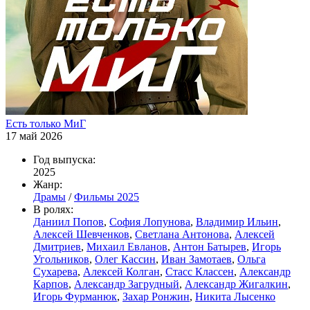
Есть только МиГ
17 май 2026
Год выпуска:
2025
Жанр:
Драмы
/
Фильмы 2025
В ролях:
Даниил Попов
,
София Лопунова
,
Владимир Ильин
,
Алексей Шевченков
,
Светлана Антонова
,
Алексей
Дмитриев
,
Михаил Евланов
,
Антон Батырев
,
Игорь
Угольников
,
Олег Кассин
,
Иван Замотаев
,
Ольга
Сухарева
,
Алексей Колган
,
Стасс Классен
,
Александр
Карпов
,
Александр Загрудный
,
Александр Жигалкин
,
Игорь Фурманюк
,
Захар Ронжин
,
Никита Лысенко