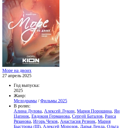
Море на двоих
27 апрель 2025
Год выпуска:
2025
Жанр:
Мелодрамы
/
Фильмы 2025
В ролях:
Алина Дулова
,
Алексей Лукин
,
Мария Порошина
,
Ян
Цапник
,
Евдокия Германова
,
Сергей Баталов
,
Раиса
Рязанова
,
Игорь Чехов
,
Анастасия Резник
,
Мария
Быстрова (III)
,
Алексей Морозов
,
Дарья Ленда
,
Ольга