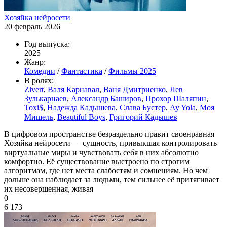
Хозяйка нейросети
20 февраль 2026
Год выпуска:
2025
Жанр:
Комедии
/
Фантастика
/
Фильмы 2025
В ролях:
Zivert
,
Валя Карнавал
,
Ваня Дмитриенко
,
Лев
Зулькарнаев
,
Александр Баширов
,
Прохор Шаляпин
,
Toxi$
,
Надежда Кадышева
,
Слава Бустер
,
Ay Yola
,
Моя
Мишель
,
Beautiful Boys
,
Григорий Кадышев
В цифровом пространстве безраздельно правит своенравная
Хозяйка нейросети — сущность, привыкшая контролировать
виртуальные миры и чувствовать себя в них абсолютно
комфортно. Её существование выстроено по строгим
алгоритмам, где нет места слабостям и сомнениям. Но чем
дольше она наблюдает за людьми, тем сильнее её притягивает
их несовершенная, живая
0
6 173