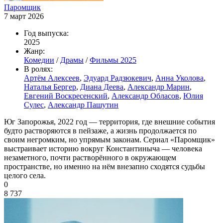
Паромщик
7 март 2026
Год выпуска:
2025
Жанр:
Комедии
/
Драмы
/
Фильмы 2025
В ролях:
Артём Алексеев
,
Эдуард Радзюкевич
,
Анна Уколова
,
Наталья Бергер
,
Диана Деева
,
Александр Марин
,
Евгений Воскресенский
,
Александр Обласов
,
Юлия
Сулес
,
Александр Пашутин
Юг Запорожья, 2022 год — территория, где внешние события
будто растворяются в пейзаже, а жизнь продолжается по
своим негромким, но упрямым законам. Сериал «Паромщик»
выстраивает историю вокруг Константиныча — человека
незаметного, почти растворённого в окружающем
пространстве, но именно на нём внезапно сходятся судьбы
целого села.
0
8 737