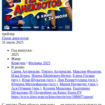
трейлер
Герои анекдотов
31 июль 2025
Год выпуска:
2025
Жанр:
Комедии
/
Фильмы 2025
В ролях:
Сарик Андреасян
,
Гевонд Андреасян
,
Максим Филатов
,
Илья Бурец
,
Ирина Щербович-Вечер
,
Елена Госман
(вед.)
,
Илья Шувалов (иcп.)
,
Лия Рахматуллина (иcп.)
,
Юлиана Митрофанова (иcп.)
,
Мария Наумидис (лин.)
,
Ася Отмани (лин.)
,
Ксения Мазалова
,
Екатерина
Шувалова (II) Подробнее на Кино-Театр.РУ
https://www.kino-teatr.ru/kino/movie/ros/188607/annot/
С детства Петя обожал анекдоты — не просто рассказывал их,