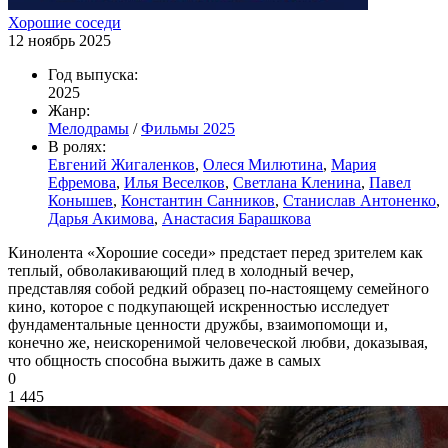
Хорошие соседи
12 ноябрь 2025
Год выпуска:
2025
Жанр:
Мелодрамы
/
Фильмы 2025
В ролях:
Евгений Жигаленков
,
Олеся Милютина
,
Мария
Ефремова
,
Илья Веселков
,
Светлана Кленина
,
Павел
Конышев
,
Константин Санников
,
Станислав Антоненко
,
Дарья Акимова
,
Анастасия Барашкова
Кинолента «Хорошие соседи» предстает перед зрителем как
теплый, обволакивающий плед в холодный вечер,
представляя собой редкий образец по-настоящему семейного
кино, которое с подкупающей искренностью исследует
фундаментальные ценности дружбы, взаимопомощи и,
конечно же, неискоренимой человеческой любви, доказывая,
что общность способна выжить даже в самых
0
1 445