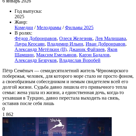
6 январь 2026
Год выпуска:
2025
Жанр:
Комедии
/
Мелодрамы
/
Фильмы 2025
В ролях:
Фёдор Добронравов
,
Олеся Железняк
,
Лев Малишава
,
Лаура Кеосаян
,
Владимир Ильин
,
Иван Добронравов
,
Александр Метёлкин (II)
,
Джаник Файзиев
,
Яков
Шамшин
,
Максим Емельянов
,
Карэн Бадалов
,
Александр Безруков
,
Владислав Воробей
Пётр Семёныч — семидесятилетний житель Чёрноморского
побережья, человек, для которого море стало не просто фоном,
а своеобразным собеседником и немым свидетелем всей его
долгой жизни. Судьба давно лишила его привычного тепла
семьи: жена ушла из жизни, а единственная дочь, когда-то
уехавшая в Турцию, давно перестала выходить на связь,
оставив после себя лишь
0
1 862