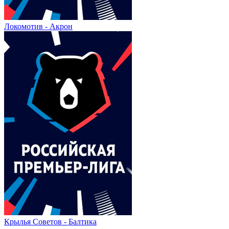
Локомотив - Акрон
Крылья Советов - Балтика