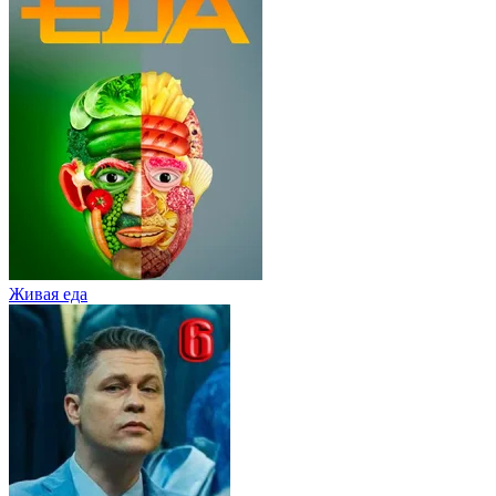
Живaя eдa