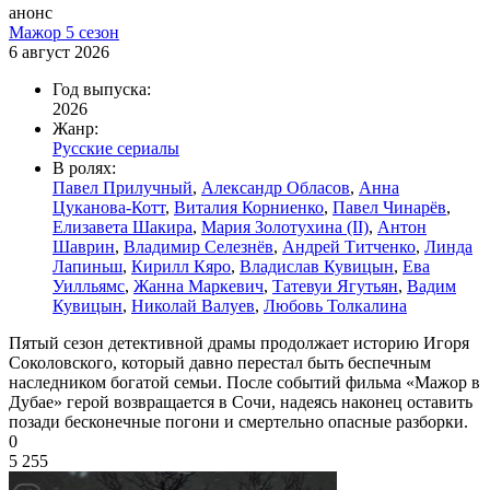
анонс
Мажор 5 сезон
6 август 2026
Год выпуска:
2026
Жанр:
Русские сериалы
В ролях:
Павел Прилучный
,
Александр Обласов
,
Анна
Цуканова-Котт
,
Виталия Корниенко
,
Павел Чинарёв
,
Елизавета Шакира
,
Мария Золотухина (II)
,
Антон
Шаврин
,
Владимир Селезнёв
,
Андрей Титченко
,
Линда
Лапиньш
,
Кирилл Кяро
,
Владислав Кувицын
,
Ева
Уилльямс
,
Жанна Маркевич
,
Татевуи Ягутьян
,
Вадим
Кувицын
,
Николай Валуев
,
Любовь Толкалина
Пятый сезон детективной драмы продолжает историю Игоря
Соколовского, который давно перестал быть беспечным
наследником богатой семьи. После событий фильма «Мажор в
Дубае» герой возвращается в Сочи, надеясь наконец оставить
позади бесконечные погони и смертельно опасные разборки.
0
5 255