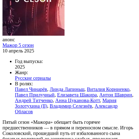
анонс
Мажор 5 сезон
10 апрель 2025
Год выпуска:
2025
Жанр:
Русские сериалы
В ролях:
Павел Чинарёв
,
Линда Лапиньш
,
Виталия Корниенко
,
Павел Прилучный
,
Елизавета Шакира
,
Антон Шаврин
,
Андрей Титченко
,
Анна Цуканова-Котт
,
Мария
Золотухина (II)
,
Владимир Селезнёв
,
Александр
Обласов
Пятый сезон «Мажора» обещает быть горячее
предшественников — в прямом и переносном смысле. Игорь
Соколовский, прошедший путь от избалованного сына
богатых родителей до защитника слабых, продолжает