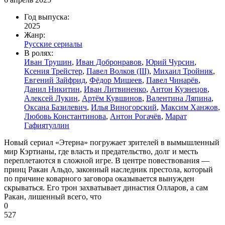
Год выпуска:
2025
Жанр:
Русские сериалы
В ролях:
Иван Трушин
,
Иван Добронравов
,
Юрий Чурсин
,
Ксения Трейстер
,
Павел Волков (III)
,
Михаил Тройник
,
Евгений Зайфрид
,
Фёдор Мишеев
,
Павел Чинарёв
,
Данил Никитин
,
Иван Литвиненко
,
Антон Кузнецов
,
Алексей Лукин
,
Артём Кувшинов
,
Валентина Ляпина
,
Оксана Базилевич
,
Илья Виногорский
,
Максим Ханжов
,
Любовь Константинова
,
Антон Рогачёв
,
Марат
Гафиятуллин
Новый сериал «Этерна» погружает зрителей в вымышленный
мир Кэртианы, где власть и предательство, долг и месть
переплетаются в сложной игре. В центре повествования —
принц Ракан Альдо, законный наследник престола, который
по причине коварного заговора оказывается вынужден
скрываться. Его трон захватывает династия Олларов, а сам
Ракан, лишенный всего, что
0
527