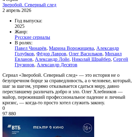
Зверобой. Северный след
2 апрель 2026
Год выпуска:
2025
Жанр:
Русские сериалы
В ролях:
Павел Чинарёв
,
Марина Ворожищева
,
Александр
Голубков
,
Фёдор Лавров
,
Олег Васильков
,
Михаил
Евланов
,
Александр Лойе
,
Николай Шрайбер
,
Сергей
Грузинов
,
Александр Десятов
Сериал «Зверобой. Северный след» — это история не о
безупречном борце за справедливость, а о человеке, который,
шаг за шагом, упрямо отказывается сдаться миру, давно
переставшему различать добро и зло. Олег Хлебников —
майор, переживший профессиональное падение и личный
кризис, — когда-то просто хотел служить закону.
0
97 880