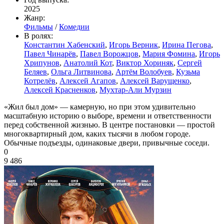
2025
Жанр:
Фильмы
/
Комедии
В ролях:
Константин Хабенский
,
Игорь Верник
,
Ирина Пегова
,
Павел Чинарёв
,
Павел Ворожцов
,
Мария Фомина
,
Игорь
Хрипунов
,
Анатолий Кот
,
Виктор Хориняк
,
Сергей
Беляев
,
Ольга Литвинова
,
Артём Волобуев
,
Кузьма
Котрелёв
,
Алексей Агапов
,
Алексей Варущенко
,
Алексей Красненков
,
Мухтар-Али Мурзин
«Жил был дом» — камерную, но при этом удивительно
масштабную историю о выборе, времени и ответственности
перед собственной жизнью. В центре постановки — простой
многоквартирный дом, каких тысячи в любом городе.
Обычные подъезды, одинаковые двери, привычные соседи.
0
9 486