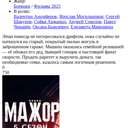
Жанр:
Боевики
/
Фильмы 2025
В ролях:
Валентин Анциферов
,
Ярослав Могильников
,
Сергей
Шакуров
,
Софья Аржаных
,
Андрей Соколов
,
Павел
Чинарёв
,
Оксана Базилевич
,
Елизавета Мамошина
Лёша никогда не интересовался дрифтом, пока случайно не
наткнулся на старый, покрытый пылью жигуль в
заброшенном гараже. Машина оказалась семейной реликвией
— её обожал его дед, бывший гонщик и настоящий фанат
скорости. Продать раритет и выручить деньги, так
необходимые семье, казалось самым логичным решением.
0
750