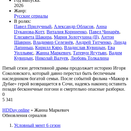
Год выпуска:
2026
Жанр:
Русские сериалы
В ролях:
Павел Прилучный
,
Александр Обласов
,
Анна
Цуканова-Котт
,
Виталия Корниенко
,
Павел Чинарёв
,
Елизавета Шакира
,
Мария Золотухина (II)
,
Антон
Шаврин
,
Владимир Селезнёв
,
Андрей Титченко
,
Линда
Лапиньш
,
Кирилл Кяро
,
Владислав Кувицын
,
Ева
Уилльямс
,
Жанна Маркевич
,
Татевуи Ягутьян
,
Вадим
Кувицын
,
Николай Валуев
,
Любовь Толкалина
Пятый сезон детективной драмы продолжает историю Игоря
Соколовского, который давно перестал быть беспечным
наследником богатой семьи. После событий фильма «Мажор в
Дубае» герой возвращается в Сочи, надеясь наконец оставить
позади бесконечные погони и смертельно опасные разборки.
0
5 341
HDDay.online
» Жанна Маркевич
Обновления сериалов
Условный мент 6 сезон