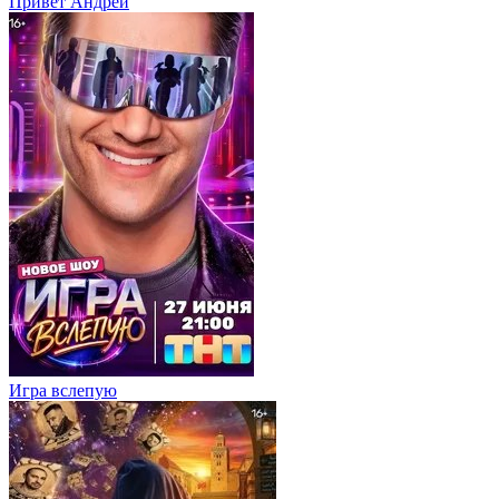
Привет Андpей
Игра вслепую