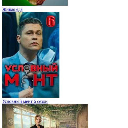
Живaя eдa
Условный мент 6 сезон