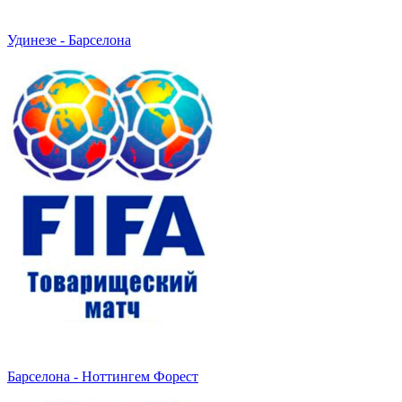
Удинезе - Барселона
Барселона - Ноттингем Форест