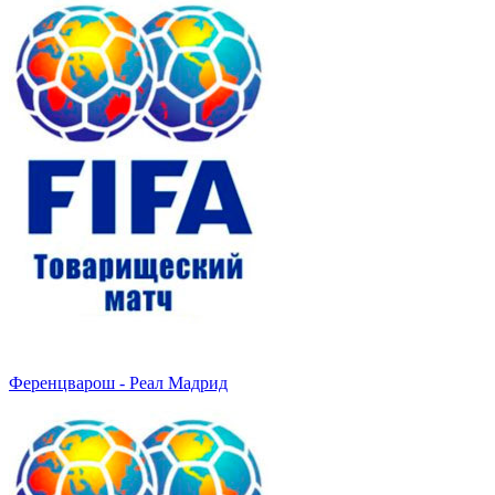
Ференцварош - Реал Мадрид