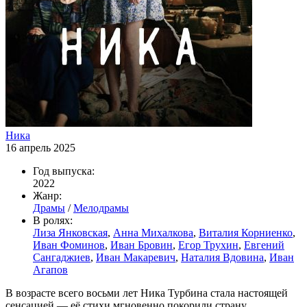
Ника
16 апрель 2025
Год выпуска:
2022
Жанр:
Драмы
/
Мелодрамы
В ролях:
Лиза Янковская
,
Анна Михалкова
,
Виталия Корниенко
,
Иван Фоминов
,
Иван Бровин
,
Егор Трухин
,
Евгений
Сангаджиев
,
Иван Макаревич
,
Наталия Вдовина
,
Иван
Агапов
В возрасте всего восьми лет Ника Турбина стала настоящей
сенсацией — её стихи мгновенно покорили страну.