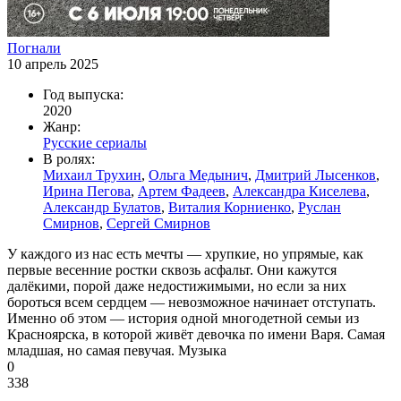
Погнали
10 апрель 2025
Год выпуска:
2020
Жанр:
Русские сериалы
В ролях:
Михаил Трухин
,
Ольга Медынич
,
Дмитрий Лысенков
,
Ирина Пегова
,
Артем Фадеев
,
Александра Киселева
,
Александр Булатов
,
Виталия Корниенко
,
Руслан
Смирнов
,
Сергей Смирнов
У каждого из нас есть мечты — хрупкие, но упрямые, как
первые весенние ростки сквозь асфальт. Они кажутся
далёкими, порой даже недостижимыми, но если за них
бороться всем сердцем — невозможное начинает отступать.
Именно об этом — история одной многодетной семьи из
Красноярска, в которой живёт девочка по имени Варя. Самая
младшая, но самая певучая. Музыка
0
338