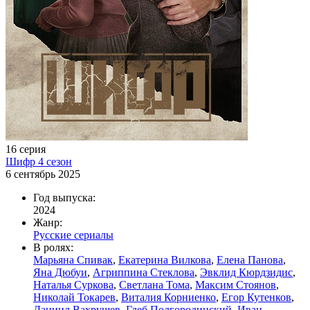
16 серия
Шифр 4 сезон
6 сентябрь 2025
Год выпуска:
2024
Жанр:
Русские сериалы
В ролях:
Марьяна Спивак
,
Екатерина Вилкова
,
Елена Панова
,
Яна Дюбуи
,
Агриппина Стеклова
,
Эвклид Кюрдзидис
,
Наталья Суркова
,
Светлана Тома
,
Максим Стоянов
,
Николай Токарев
,
Виталия Корниенко
,
Егор Кутенков
,
Даниил Вахрушев
,
Глеб Подгородинский
,
Иван