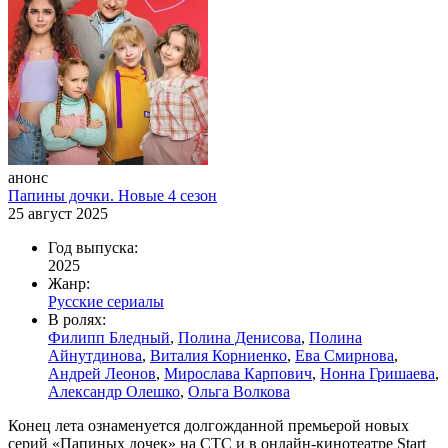
анонс
Папины дочки. Новые 4 сезон
25 август 2025
Год выпуска:
2025
Жанр:
Русские сериалы
В ролях:
Филипп Бледный
,
Полина Денисова
,
Полина
Айнутдинова
,
Виталия Корниенко
,
Ева Смирнова
,
Андрей Леонов
,
Мирослава Карпович
,
Нонна Гришаева
,
Александр Олешко
,
Ольга Волкова
Конец лета ознаменуется долгожданной премьерой новых
серий «Папиных дочек» на СТС и в онлайн-кинотеатре Start