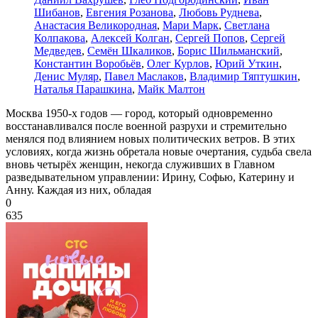
Шибанов
,
Евгения Розанова
,
Любовь Руднева
,
Анастасия Великородная
,
Мари Марк
,
Светлана
Колпакова
,
Алексей Колган
,
Сергей Попов
,
Сергей
Медведев
,
Семён Шкаликов
,
Борис Шильманский
,
Константин Воробьёв
,
Олег Курлов
,
Юрий Уткин
,
Денис Муляр
,
Павел Маслаков
,
Владимир Тяптушкин
,
Наталья Парашкина
,
Майк Малтон
Москва 1950-х годов — город, который одновременно
восстанавливался после военной разрухи и стремительно
менялся под влиянием новых политических ветров. В этих
условиях, когда жизнь обретала новые очертания, судьба свела
вновь четырёх женщин, некогда служивших в Главном
разведывательном управлении: Ирину, Софью, Катерину и
Анну. Каждая из них, обладая
0
635