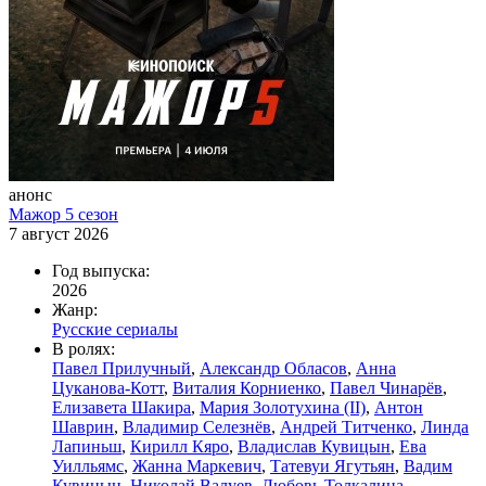
анонс
Мажор 5 сезон
7 август 2026
Год выпуска:
2026
Жанр:
Русские сериалы
В ролях:
Павел Прилучный
,
Александр Обласов
,
Анна
Цуканова-Котт
,
Виталия Корниенко
,
Павел Чинарёв
,
Елизавета Шакира
,
Мария Золотухина (II)
,
Антон
Шаврин
,
Владимир Селезнёв
,
Андрей Титченко
,
Линда
Лапиньш
,
Кирилл Кяро
,
Владислав Кувицын
,
Ева
Уилльямс
,
Жанна Маркевич
,
Татевуи Ягутьян
,
Вадим
Кувицын
,
Николай Валуев
,
Любовь Толкалина