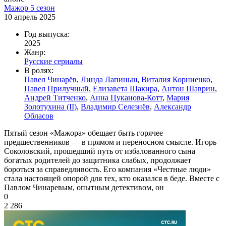
Мажор 5 сезон
10 апрель 2025
Год выпуска:
2025
Жанр:
Русские сериалы
В ролях:
Павел Чинарёв
,
Линда Лапиньш
,
Виталия Корниенко
,
Павел Прилучный
,
Елизавета Шакира
,
Антон Шаврин
,
Андрей Титченко
,
Анна Цуканова-Котт
,
Мария
Золотухина (II)
,
Владимир Селезнёв
,
Александр
Обласов
Пятый сезон «Мажора» обещает быть горячее
предшественников — в прямом и переносном смысле. Игорь
Соколовский, прошедший путь от избалованного сына
богатых родителей до защитника слабых, продолжает
бороться за справедливость. Его компания «Честные люди»
стала настоящей опорой для тех, кто оказался в беде. Вместе с
Павлом Чинаревым, опытным детективом, он
0
2 286