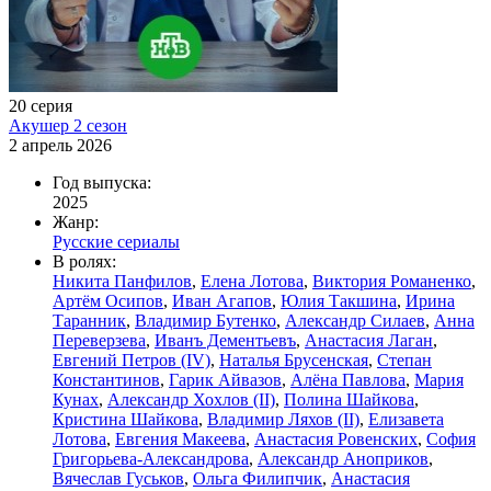
20 серия
Акушер 2 сезон
2 апрель 2026
Год выпуска:
2025
Жанр:
Русские сериалы
В ролях:
Никита Панфилов
,
Елена Лотова
,
Виктория Романенко
,
Артём Осипов
,
Иван Агапов
,
Юлия Такшина
,
Ирина
Таранник
,
Владимир Бутенко
,
Александр Силаев
,
Анна
Переверзева
,
Иванъ Дементьевъ
,
Анастасия Лаган
,
Евгений Петров (IV)
,
Наталья Брусенская
,
Степан
Константинов
,
Гарик Айвазов
,
Алёна Павлова
,
Мария
Кунах
,
Александр Хохлов (II)
,
Полина Шайкова
,
Кристина Шайкова
,
Владимир Ляхов (II)
,
Елизавета
Лотова
,
Евгения Макеева
,
Анастасия Ровенских
,
София
Григорьева-Александрова
,
Александр Аноприков
,
Вячеслав Гуськов
,
Ольга Филипчик
,
Анастасия