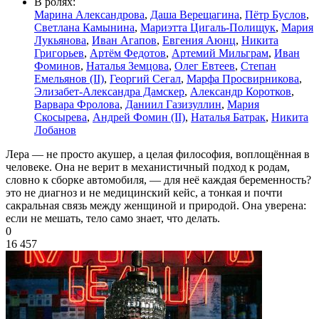
В ролях:
Марина Александрова
,
Даша Верещагина
,
Пётр Буслов
,
Светлана Камынина
,
Мариэтта Цигаль-Полищук
,
Мария
Лукьянова
,
Иван Агапов
,
Евгения Аюнц
,
Никита
Григорьев
,
Артём Федотов
,
Артемий Мильграм
,
Иван
Фоминов
,
Наталья Земцова
,
Олег Евтеев
,
Степан
Емельянов (II)
,
Георгий Сегал
,
Марфа Просвирникова
,
Элизабет-Александра Дамскер
,
Александр Коротков
,
Варвара Фролова
,
Даниил Газизуллин
,
Мария
Скосырева
,
Андрей Фомин (II)
,
Наталья Батрак
,
Никита
Лобанов
Лера — не просто акушер, а целая философия, воплощённая в
человеке. Она не верит в механистичный подход к родам,
словно к сборке автомобиля, — для неё каждая беременность?
это не диагноз и не медицинский кейс, а тонкая и почти
сакральная связь между женщиной и природой. Она уверена:
если не мешать, тело само знает, что делать.
0
16 457