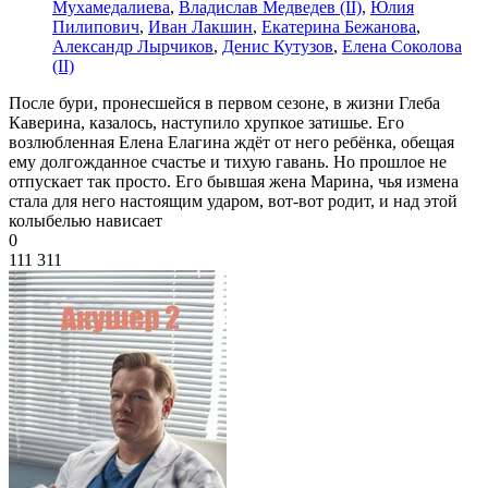
Мухамедалиева
,
Владислав Медведев (II)
,
Юлия
Пилипович
,
Иван Лакшин
,
Екатерина Бежанова
,
Александр Лырчиков
,
Денис Кутузов
,
Елена Соколова
(II)
После бури, пронесшейся в первом сезоне, в жизни Глеба
Каверина, казалось, наступило хрупкое затишье. Его
возлюбленная Елена Елагина ждёт от него ребёнка, обещая
ему долгожданное счастье и тихую гавань. Но прошлое не
отпускает так просто. Его бывшая жена Марина, чья измена
стала для него настоящим ударом, вот-вот родит, и над этой
колыбелью нависает
0
111 311