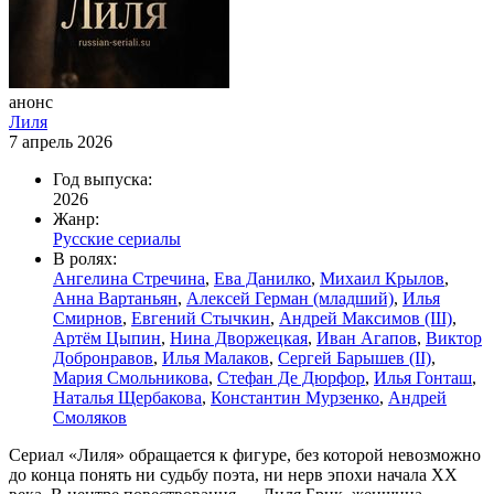
анонс
Лиля
7 апрель 2026
Год выпуска:
2026
Жанр:
Русские сериалы
В ролях:
Ангелина Стречина
,
Ева Данилко
,
Михаил Крылов
,
Анна Вартаньян
,
Алексей Герман (младший)
,
Илья
Смирнов
,
Евгений Стычкин
,
Андрей Максимов (III)
,
Артём Цыпин
,
Нина Дворжецкая
,
Иван Агапов
,
Виктор
Добронравов
,
Илья Малаков
,
Сергей Барышев (II)
,
Мария Смольникова
,
Стефан Де Дюрфор
,
Илья Гонташ
,
Наталья Щербакова
,
Константин Мурзенко
,
Андрей
Смоляков
Сериал «Лиля» обращается к фигуре, без которой невозможно
до конца понять ни судьбу поэта, ни нерв эпохи начала ХХ