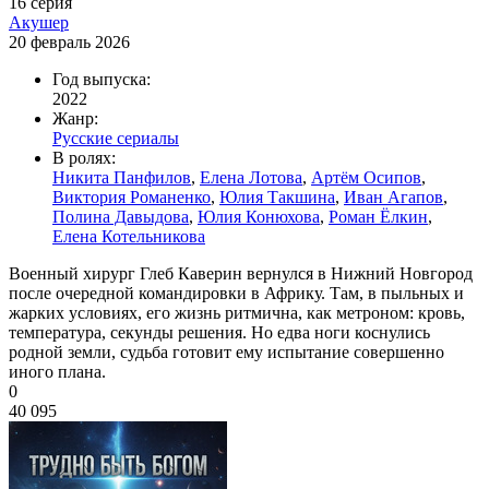
16 серия
Акушер
20 февраль 2026
Год выпуска:
2022
Жанр:
Русские сериалы
В ролях:
Никита Панфилов
,
Елена Лотова
,
Артём Осипов
,
Виктория Романенко
,
Юлия Такшина
,
Иван Агапов
,
Полина Давыдова
,
Юлия Конюхова
,
Роман Ёлкин
,
Елена Котельникова
Военный хирург Глеб Каверин вернулся в Нижний Новгород
после очередной командировки в Африку. Там, в пыльных и
жарких условиях, его жизнь ритмична, как метроном: кровь,
температура, секунды решения. Но едва ноги коснулись
родной земли, судьба готовит ему испытание совершенно
иного плана.
0
40 095