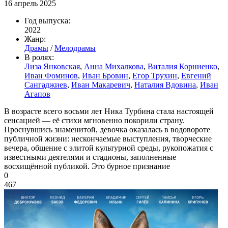
16 апрель 2025
Год выпуска:
2022
Жанр:
Драмы
/
Мелодрамы
В ролях:
Лиза Янковская
,
Анна Михалкова
,
Виталия Корниенко
,
Иван Фоминов
,
Иван Бровин
,
Егор Трухин
,
Евгений
Сангаджиев
,
Иван Макаревич
,
Наталия Вдовина
,
Иван
Агапов
В возрасте всего восьми лет Ника Турбина стала настоящей
сенсацией — её стихи мгновенно покорили страну.
Проснувшись знаменитой, девочка оказалась в водовороте
публичной жизни: нескончаемые выступления, творческие
вечера, общение с элитой культурной среды, рукопожатия с
известными деятелями и стадионы, заполненные
восхищённой публикой. Это бурное признание
0
467