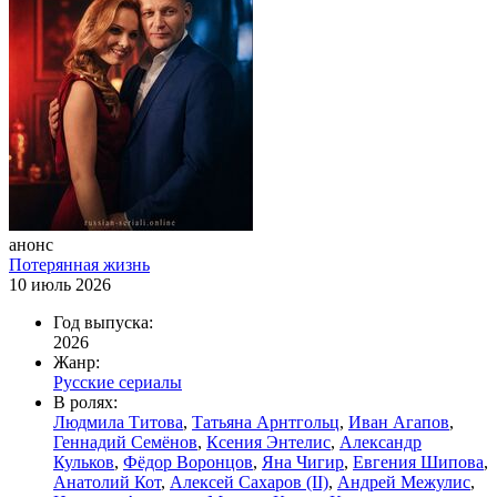
анонс
Потерянная жизнь
10 июль 2026
Год выпуска:
2026
Жанр:
Русские сериалы
В ролях:
Людмила Титова
,
Татьяна Арнтгольц
,
Иван Агапов
,
Геннадий Семёнов
,
Ксения Энтелис
,
Александр
Кульков
,
Фёдор Воронцов
,
Яна Чигир
,
Евгения Шипова
,
Анатолий Кот
,
Алексей Сахаров (II)
,
Андрей Межулис
,