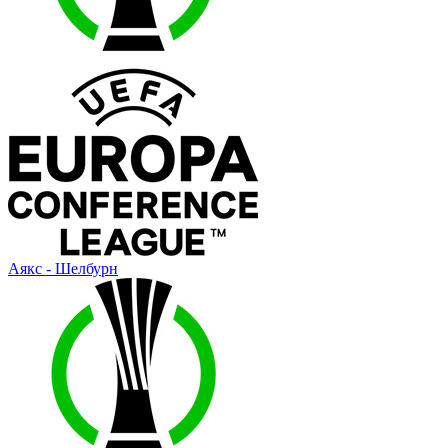
Аякс - Шелбурн