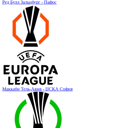
Ред Булл Зальцбург - Пафос
Маккаби Тель-Авив - ЦСКА София