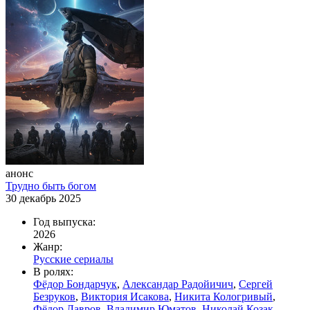
анонс
Трудно быть богом
30 декабрь 2025
Год выпуска:
2026
Жанр:
Русские сериалы
В ролях:
Фёдор Бондарчук
,
Александар Радойичич
,
Сергей
Безруков
,
Виктория Исакова
,
Никита Кологривый
,
Фёдор Лавров
,
Владимир Юматов
,
Николай Козак
,