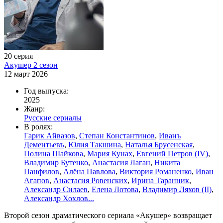
20 серия
Акушер 2 сезон
12 март 2026
Год выпуска:
2025
Жанр:
Русские сериалы
В ролях:
Гарик Айвазов
,
Степан Константинов
,
Иванъ
Дементьевъ
,
Юлия Такшина
,
Наталья Брусенская
,
Полина Шайкова
,
Мария Кунах
,
Евгений Петров (IV)
,
Владимир Бутенко
,
Анастасия Лаган
,
Никита
Панфилов
,
Алёна Павлова
,
Виктория Романенко
,
Иван
Агапов
,
Анастасия Ровенских
,
Ирина Таранник
,
Александр Силаев
,
Елена Лотова
,
Владимир Ляхов (II)
,
Александр Хохлов...
Второй сезон драматического сериала «Акушер» возвращает