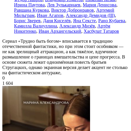
Ирина Паутова
,
Лев Зулькарнаев
,
Мария Денисова
,
Равшана Куркова
,
Виктор Добронравов
,
Артемий
Мильграм
,
Иван Агапов
,
Александр Демидов (III)
,
Борис Зверев
,
Даня Киселёв
,
Яна Сексте
,
Рано Кубаева
,
Камилла Валиуллина
,
Александр Мизёв
,
Артём
Никитенко
,
Иван Архангельский
,
Хасбулат Татаров
Сериал «Трудно быть богом» вписывается в традицию
отечественной фантастики, но при этом стоит особняком —
не как зрелищный аттракцион, а как тяжёлое, вдумчивое
размышление о границах вмешательства и цене прогресса. В
основе сюжета лежит одноимённая повесть братьев
Стругацких, однако экранная версия делает акцент не столько
на фантастическом антураже,
0
1 604