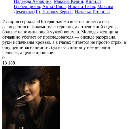
Надежда Азоркина
,
Максим Керин
,
Кирилл
Гребенщиков
,
Анна Швол
,
Никита Тезов
,
Максим
Демченко (II)
,
Наталья Бергер
,
Наталья Тетенова
История сериала «Потерянная жизнь» начинается не с
размеренного знакомства с героями, а с тревожной сцены,
больше напоминающей чужой кошмар. Молодая женщина
отчаянно убегает от преследователя — одежда разорвана,
руки испачканы кровью, а в глазах читается не просто страх, а
ощущение загнанности, будто за спиной у неё не один
человек, а целое прошлое.
0
13 188