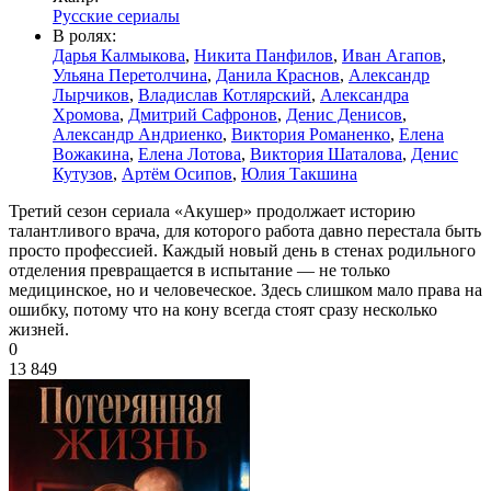
Русские сериалы
В ролях:
Дарья Калмыкова
,
Никита Панфилов
,
Иван Агапов
,
Ульяна Перетолчина
,
Данила Краснов
,
Александр
Лырчиков
,
Владислав Котлярский
,
Александра
Хромова
,
Дмитрий Сафронов
,
Денис Денисов
,
Александр Андриенко
,
Виктория Романенко
,
Елена
Вожакина
,
Елена Лотова
,
Виктория Шаталова
,
Денис
Кутузов
,
Артём Осипов
,
Юлия Такшина
Третий сезон сериала «Акушер» продолжает историю
талантливого врача, для которого работа давно перестала быть
просто профессией. Каждый новый день в стенах родильного
отделения превращается в испытание — не только
медицинское, но и человеческое. Здесь слишком мало права на
ошибку, потому что на кону всегда стоят сразу несколько
жизней.
0
13 849