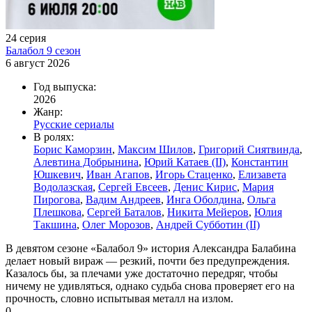
24 серия
Балабол 9 сезон
6 август 2026
Год выпуска:
2026
Жанр:
Русские сериалы
В ролях:
Борис Каморзин
,
Максим Шилов
,
Григорий Сиятвинда
,
Алевтина Добрынина
,
Юрий Катаев (II)
,
Константин
Юшкевич
,
Иван Агапов
,
Игорь Стаценко
,
Елизавета
Водолазская
,
Сергей Евсеев
,
Денис Кирис
,
Мария
Пирогова
,
Вадим Андреев
,
Инга Оболдина
,
Ольга
Плешкова
,
Сергей Баталов
,
Никита Мейеров
,
Юлия
Такшина
,
Олег Морозов
,
Андрей Субботин (II)
В девятом сезоне «Балабол 9» история Александра Балабина
делает новый вираж — резкий, почти без предупреждения.
Казалось бы, за плечами уже достаточно передряг, чтобы
ничему не удивляться, однако судьба снова проверяет его на
прочность, словно испытывая металл на излом.
0