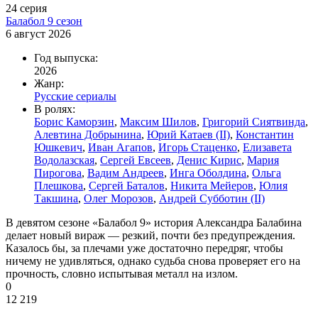
24 серия
Балабол 9 сезон
6 август 2026
Год выпуска:
2026
Жанр:
Русские сериалы
В ролях:
Борис Каморзин
,
Максим Шилов
,
Григорий Сиятвинда
,
Алевтина Добрынина
,
Юрий Катаев (II)
,
Константин
Юшкевич
,
Иван Агапов
,
Игорь Стаценко
,
Елизавета
Водолазская
,
Сергей Евсеев
,
Денис Кирис
,
Мария
Пирогова
,
Вадим Андреев
,
Инга Оболдина
,
Ольга
Плешкова
,
Сергей Баталов
,
Никита Мейеров
,
Юлия
Такшина
,
Олег Морозов
,
Андрей Субботин (II)
В девятом сезоне «Балабол 9» история Александра Балабина
делает новый вираж — резкий, почти без предупреждения.
Казалось бы, за плечами уже достаточно передряг, чтобы
ничему не удивляться, однако судьба снова проверяет его на
прочность, словно испытывая металл на излом.
0
12 219