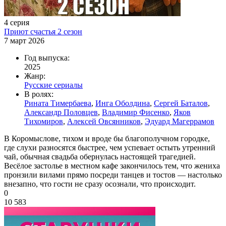
4 серия
Приют счастья 2 сезон
7 март 2026
Год выпуска:
2025
Жанр:
Русские сериалы
В ролях:
Рината Тимербаева
,
Инга Оболдина
,
Сергей Баталов
,
Александр Половцев
,
Владимир Фисенко
,
Яков
Тихомиров
,
Алексей Овсянников
,
Эдуард Магеррамов
В Коромыслове, тихом и вроде бы благополучном городке,
где слухи разносятся быстрее, чем успевает остыть утренний
чай, обычная свадьба обернулась настоящей трагедией.
Весёлое застолье в местном кафе закончилось тем, что жениха
пронзили вилами прямо посреди танцев и тостов — настолько
внезапно, что гости не сразу осознали, что происходит.
0
10 583