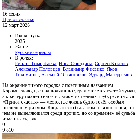
16 серия
Приют счастья
12 март 2026
Год выпуска:
2025
Жанр:
Русские сериалы
В ролях:
Рината Тимербаева
,
Инга Оболдина
,
Сергей Баталов
,
Александр Половцев
,
Владимир Фисенко
,
Яков
Тихомиров
,
Алексей Овсянников
,
Эдуард Магеррамов
На окраине тихого городка с поэтичным названием
Коромыслово, где над полями по утрам стелется густой туман,
а к вечеру пахнет сеном и дымом из печных труб, раскинулся
«Приют счастья» — место, где жизнь будто течёт особым,
неспешным ритмом. Когда-то это была обычная конюшня, ни
чем не выделяющаяся среди прочих, но со временем её судьба
изменилась, как
0
9 810