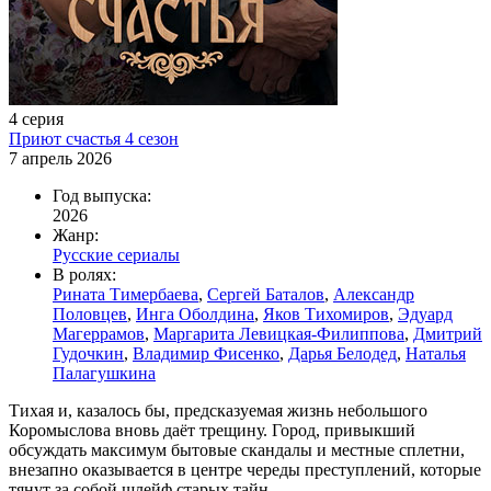
4 серия
Приют счастья 4 сезон
7 апрель 2026
Год выпуска:
2026
Жанр:
Русские сериалы
В ролях:
Рината Тимербаева
,
Сергей Баталов
,
Александр
Половцев
,
Инга Оболдина
,
Яков Тихомиров
,
Эдуард
Магеррамов
,
Маргарита Левицкая-Филиппова
,
Дмитрий
Гудочкин
,
Владимир Фисенко
,
Дарья Белодед
,
Наталья
Палагушкина
Тихая и, казалось бы, предсказуемая жизнь небольшого
Коромыслова вновь даёт трещину. Город, привыкший
обсуждать максимум бытовые скандалы и местные сплетни,
внезапно оказывается в центре череды преступлений, которые
тянут за собой шлейф старых тайн.