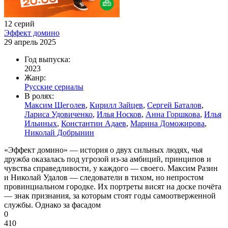
12 серий
Эффект домино
29 апрель 2025
Год выпуска:
2023
Жанр:
Русские сериалы
В ролях:
Максим Щеголев
,
Кирилл Зайцев
,
Сергей Баталов
,
Лариса Удовиченко
,
Илья Носков
,
Анна Горшкова
,
Илья
Ильиных
,
Константин Адаев
,
Марина Доможирова
,
Николай Добрынин
«Эффект домино» — история о двух сильных людях, чья
дружба оказалась под угрозой из-за амбиций, принципов и
чувства справедливости, у каждого — своего. Максим Разин
и Николай Удалов — следователи в тихом, но непростом
провинциальном городке. Их портреты висят на доске почёта
— знак признания, за которым стоят годы самоотверженной
службы. Однако за фасадом
0
410