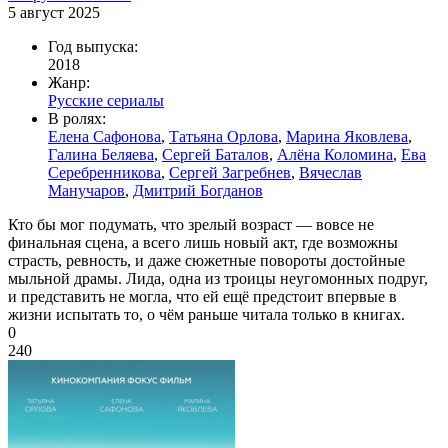
5 август 2025
Год выпуска:
2018
Жанр:
Русские сериалы
В ролях:
Елена Сафонова
,
Татьяна Орлова
,
Марина Яковлева
,
Галина Беляева
,
Сергей Баталов
,
Алёна Коломина
,
Ева
Серебренникова
,
Сергей Загребнев
,
Вячеслав
Манучаров
,
Дмитрий Богданов
Кто бы мог подумать, что зрелый возраст — вовсе не
финальная сцена, а всего лишь новый акт, где возможны
страсть, ревность, и даже сюжетные повороты достойные
мыльной драмы. Лида, одна из троицы неугомонных подруг,
и представить не могла, что ей ещё предстоит впервые в
жизни испытать то, о чём раньше читала только в книгах.
0
240