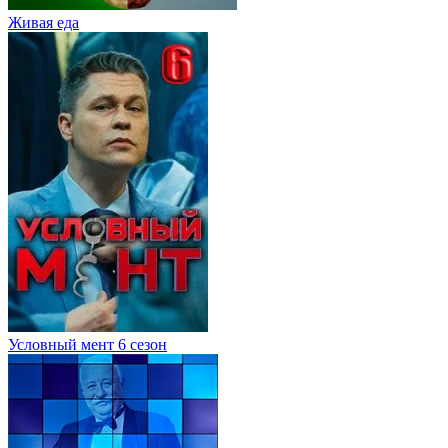
Живaя eдa
Условный мент 6 сезон