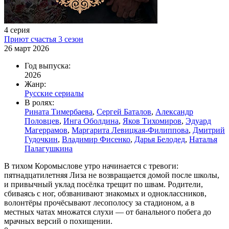
4 серия
Приют счастья 3 сезон
26 март 2026
Год выпуска:
2026
Жанр:
Русские сериалы
В ролях:
Рината Тимербаева
,
Сергей Баталов
,
Александр
Половцев
,
Инга Оболдина
,
Яков Тихомиров
,
Эдуард
Магеррамов
,
Маргарита Левицкая-Филиппова
,
Дмитрий
Гудочкин
,
Владимир Фисенко
,
Дарья Белодед
,
Наталья
Палагушкина
В тихом Коромыслове утро начинается с тревоги:
пятнадцатилетняя Лиза не возвращается домой после школы,
и привычный уклад посёлка трещит по швам. Родители,
сбиваясь с ног, обзванивают знакомых и одноклассников,
волонтёры прочёсывают лесополосу за стадионом, а в
местных чатах множатся слухи — от банального побега до
мрачных версий о похищении.