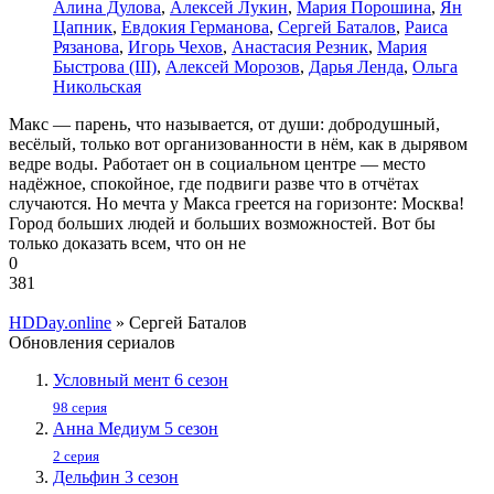
Алина Дулова
,
Алексей Лукин
,
Мария Порошина
,
Ян
Цапник
,
Евдокия Германова
,
Сергей Баталов
,
Раиса
Рязанова
,
Игорь Чехов
,
Анастасия Резник
,
Мария
Быстрова (III)
,
Алексей Морозов
,
Дарья Ленда
,
Ольга
Никольская
Макс — парень, что называется, от души: добродушный,
весёлый, только вот организованности в нём, как в дырявом
ведре воды. Работает он в социальном центре — место
надёжное, спокойное, где подвиги разве что в отчётах
случаются. Но мечта у Макса греется на горизонте: Москва!
Город больших людей и больших возможностей. Вот бы
только доказать всем, что он не
0
381
HDDay.online
» Сергей Баталов
Обновления сериалов
Условный мент 6 сезон
98 серия
Анна Медиум 5 сезон
2 серия
Дельфин 3 сезон