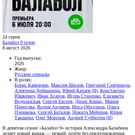
24 серия
Балабол 9 сезон
8 август 2026
Год выпуска:
2026
Жанр:
Русские сериалы
В ролях:
Борис Каморзин
,
Максим Шилов
,
Григорий Сиятвинда
,
Алевтина Добрынина
,
Юрий Катаев (II)
,
Константин
Юшкевич
,
Иван Агапов
,
Игорь Стаценко
,
Елизавета
Водолазская
,
Сергей Евсеев
,
Денис Кирис
,
Мария
Пирогова
,
Вадим Андреев
,
Инга Оболдина
,
Ольга
Плешкова
,
Сергей Баталов
,
Никита Мейеров
,
Юлия
Такшина
,
Олег Морозов
,
Андрей Субботин (II)
В девятом сезоне «Балабол 9» история Александра Балабина
делает новый вираж — резкий, почти без предупреждения.