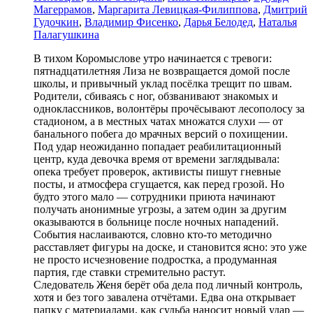
Магеррамов
,
Маргарита Левицкая-Филиппова
,
Дмитрий
Гудочкин
,
Владимир Фисенко
,
Дарья Белодед
,
Наталья
Палагушкина
В тихом Коромыслове утро начинается с тревоги:
пятнадцатилетняя Лиза не возвращается домой после
школы, и привычный уклад посёлка трещит по швам.
Родители, сбиваясь с ног, обзванивают знакомых и
одноклассников, волонтёры прочёсывают лесополосу за
стадионом, а в местных чатах множатся слухи — от
банального побега до мрачных версий о похищении.
Под удар неожиданно попадает реабилитационный
центр, куда девочка время от времени заглядывала:
опека требует проверок, активисты пишут гневные
посты, и атмосфера сгущается, как перед грозой. Но
будто этого мало — сотрудники приюта начинают
получать анонимные угрозы, а затем один за другим
оказываются в больнице после ночных нападений.
События наслаиваются, словно кто-то методично
расставляет фигуры на доске, и становится ясно: это уже
не просто исчезновение подростка, а продуманная
партия, где ставки стремительно растут.
Следователь Женя берёт оба дела под личный контроль,
хотя и без того завалена отчётами. Едва она открывает
папку с материалами, как судьба наносит новый удар —