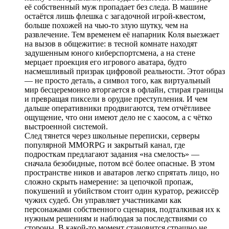
её собственный муж пропадает без следа. В машине
остаётся лишь флешка с загадочной игрой-квестом,
больше похожей на чью-то злую шутку, чем на
развлечение. Тем временем её напарник Коля выезжает
на вызов в общежитие: в тесной комнате находят
задушенным юного киберспортсмена, а на стене
мерцает проекция его игрового аватара, будто
насмешливый призрак цифровой реальности. Этот образ
— не просто деталь, а символ того, как виртуальный
мир бесцеремонно вторгается в офлайн, стирая границы
и превращая пиксели в орудие преступления. И чем
дальше оперативники продвигаются, тем отчётливее
ощущение, что они имеют дело не с хаосом, а с чётко
выстроенной системой.
След тянется через школьные переписки, серверы
популярной MMORPG и закрытый канал, где
подросткам предлагают задания «на смелость» —
сначала безобидные, потом всё более опасные. В этом
пространстве ников и аватаров легко спрятать лицо, но
сложно скрыть намерение: за цепочкой пропаж,
покушений и убийством стоит один куратор, режиссёр
чужих судеб. Он управляет участниками как
персонажами собственного сценария, подталкивая их к
нужным решениям и наблюдая за последствиями со
стороны. В какой-то момент становится страшно не