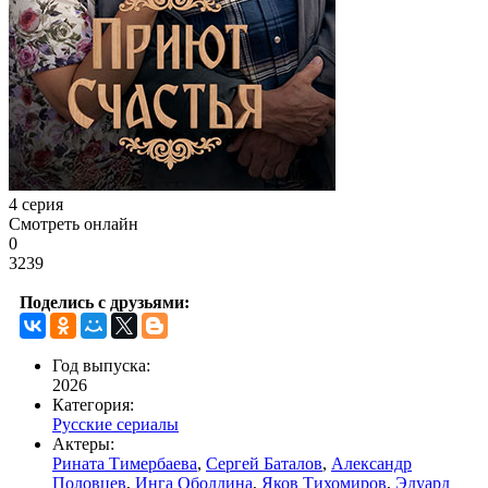
4 серия
Смотреть онлайн
0
3239
Поделись с друзьями:
Год выпуска:
2026
Категория:
Русские сериалы
Актеры:
Рината Тимербаева
,
Сергей Баталов
,
Александр
Половцев
,
Инга Оболдина
,
Яков Тихомиров
,
Эдуард