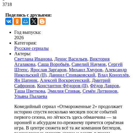
3718
Поделись с друзьями:
Год выпуска:
2026
Категория:
Русские сериалы
Актеры:
Светлана Иванова
,
Денис Васильев
,
Виктория
Агалакова
,
Саша Воробьёв
,
Савелий Наумов
,
Сергей
Штепс
,
Ярослав Заргаров
,
Михаил Хмуров
,
Александр
Никольский (II)
,
Даниил Спиваковский
,
Влад Коноплёв
,
Ян Цапник
,
Алексей Воскресенский
,
Дмитрий
Сафронов
,
Константин Фёдоров (II)
,
Фёдор Лавров
,
Таша Цветкова
,
Эмилия Спивак
,
Семён Литвинов
,
Ульяна Пылаева
Комедийный сериал «Отмороженные 2» продолжает
историю спустя несколько месяцев после событий
первого сезона, но лёгкость здесь обманчива — за
иронией и абсурдом по-прежнему прячется серьёзная
игра. В центре сюжета всё та же компания беглецов,