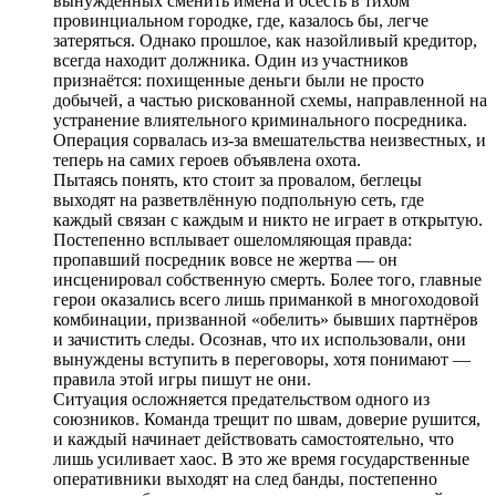
вынужденных сменить имена и осесть в тихом
провинциальном городке, где, казалось бы, легче
затеряться. Однако прошлое, как назойливый кредитор,
всегда находит должника. Один из участников
признаётся: похищенные деньги были не просто
добычей, а частью рискованной схемы, направленной на
устранение влиятельного криминального посредника.
Операция сорвалась из-за вмешательства неизвестных, и
теперь на самих героев объявлена охота.
Пытаясь понять, кто стоит за провалом, беглецы
выходят на разветвлённую подпольную сеть, где
каждый связан с каждым и никто не играет в открытую.
Постепенно всплывает ошеломляющая правда:
пропавший посредник вовсе не жертва — он
инсценировал собственную смерть. Более того, главные
герои оказались всего лишь приманкой в многоходовой
комбинации, призванной «обелить» бывших партнёров
и зачистить следы. Осознав, что их использовали, они
вынуждены вступить в переговоры, хотя понимают —
правила этой игры пишут не они.
Ситуация осложняется предательством одного из
союзников. Команда трещит по швам, доверие рушится,
и каждый начинает действовать самостоятельно, что
лишь усиливает хаос. В это же время государственные
оперативники выходят на след банды, постепенно