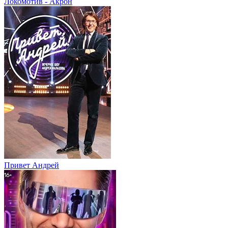
Локомотив - Акрон
Привет Андpей