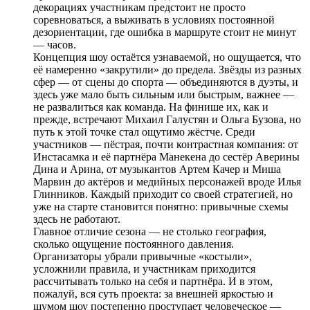
декорациях участникам предстоит не просто
соревноваться, а выживать в условиях постоянной
дезориентации, где ошибка в маршруте стоит не минут
— часов.
Концепция шоу остаётся узнаваемой, но ощущается, что
её намеренно «закрутили» до предела. Звёзды из разных
сфер — от сцены до спорта — объединяются в дуэты, и
здесь уже мало быть сильным или быстрым, важнее —
не развалиться как команда. На финише их, как и
прежде, встречают Михаил Галустян и Ольга Бузова, но
путь к этой точке стал ощутимо жёстче. Среди
участников — пёстрая, почти контрастная компания: от
Инстасамка и её партнёра Манекена до сестёр Аверины
Дина и Арина, от музыкантов Артем Качер и Миша
Марвин до актёров и медийных персонажей вроде Илья
Глинников. Каждый приходит со своей стратегией, но
уже на старте становится понятно: привычные схемы
здесь не работают.
Главное отличие сезона — не столько география,
сколько ощущение постоянного давления.
Организаторы убрали привычные «костыли»,
усложнили правила, и участникам приходится
рассчитывать только на себя и партнёра. И в этом,
пожалуй, вся суть проекта: за внешней яркостью и
шумом шоу постепенно проступает человеческое —