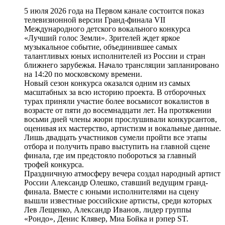
5 июля 2026 года на Первом канале состоится показ
телевизионной версии Гранд-финала VII
Международного детского вокального конкурса
«Лучший голос Земли». Зрителей ждет яркое
музыкальное событие, объединившее самых
талантливых юных исполнителей из России и стран
ближнего зарубежья. Начало трансляции запланировано
на 14:20 по московскому времени.
Новый сезон конкурса оказался одним из самых
масштабных за всю историю проекта. В отборочных
турах приняли участие более восьмисот вокалистов в
возрасте от пяти до восемнадцати лет. На протяжении
восьми дней члены жюри прослушивали конкурсантов,
оценивая их мастерство, артистизм и вокальные данные.
Лишь двадцать участников сумели пройти все этапы
отбора и получить право выступить на главной сцене
финала, где им предстояло побороться за главный
трофей конкурса.
Праздничную атмосферу вечера создал народный артист
России Александр Олешко, ставший ведущим гранд-
финала. Вместе с юными исполнителями на сцену
вышли известные российские артисты, среди которых
Лев Лещенко, Александр Иванов, лидер группы
«Рондо», Денис Клявер, Миа Бойка и рэпер ST.