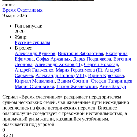
анонс
Время Счастливых
9 март 2026
Год выпуска:
2026
Жанр:
Русские сериалы
В ролях:
Александр Кульков
,
Виктория Заболотная
,
Екатерина
Ефимова
,
Софья Аржаных
,
Дарья Позднякова
,
Евгения
Леонова
,
Александр Хохлов (II)
,
Сергей Новосад
,
Андрей Гальченко
,
Мария Герасимова (II)
,
Андрей
Сарычев
,
Александр Попов (VIII)
,
Ирина Крючкова
,
Кирилл Мешалкин
,
Вадим Соснин
,
Стефан Татаринцев
,
Мария Становская
,
Тихон Жизневский
,
Анна Завтур
Сериал «Время счастливых» раскрывает перед зрителем
судьбы нескольких семей, чьи жизненные пути неожиданно
переплелись на фоне исторических перемен. Внешнее
благополучие соседствует с тревожной нестабильностью, а
привычный ритм жизни, казавшийся устойчивым,
оказывается под угрозой.
0
8 221