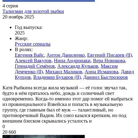
4 серия
Талисман для золотой рыбки
20 ноябрь 2025
Год выпуска:
2025
Жанр:
Русские сериалы
В ролях:
Евгения Вайс
,
Антон Даниленко
,
Евгений Писарев (II)
,
Алексей Вакулов
,
Нина Андронаки
,
Вера Новикова
,
Геннадий Семёнов
,
Александр Кульков
,
Максим
Демченко (II)
,
Михаил Маликов
,
Анна Исманова
,
Давид
Купцов
,
Владимир Бухаров (II)
,
Даниил Быстрозоров
Катя Рыбкина всегда жила музыкой — её голос звучал так,
будто в нём пряталось небо, дождь и солнечный свет
одновременно. Когда-то именно этот дар помог ей выбраться
из провинциального Взвейска и попасть в музыкальную
группу, где главным был её муж — талантливый, но
противоречивый Вадим. Их союз казался крепким, но под
внешним блеском скрывались усталость и
0
20 660