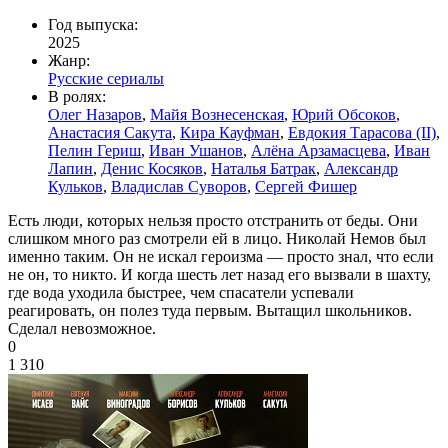
Год выпуска:
2025
Жанр:
Русские сериалы
В ролях:
Олег Назаров
,
Майя Вознесенская
,
Юрий Обсоков
,
Анастасия Сакута
,
Кира Кауфман
,
Евдокия Тарасова (II)
,
Пелин Гериш
,
Иван Ушанов
,
Алёна Арзамасцева
,
Иван
Лапин
,
Денис Косяков
,
Наталья Батрак
,
Александр
Кульков
,
Владислав Суворов
,
Сергей Фишер
Есть люди, которых нельзя просто отстранить от беды. Они
слишком много раз смотрели ей в лицо. Николай Немов был
именно таким. Он не искал героизма — просто знал, что если
не он, то никто. И когда шесть лет назад его вызвали в шахту,
где вода уходила быстрее, чем спасатели успевали
реагировать, он полез туда первым. Вытащил школьников.
Сделал невозможное.
0
1 310