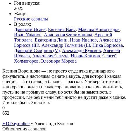
Год выпуска:
2025
Жанр:
Русские сериалы
В ролях:
Дмитрий Исаев
,
Евгения Вайс
,
Максим Виноградов
,
Иван Ушанов
,
Анастасия Филимонова
,
Арсений
Тополага
,
Екатерина Ланн
,
Иван Иванов
,
Александр
Борисов (III)
,
Александр Толмачёв (II)
,
Ника Борисова
,
Дмитрий Смирнов (V)
,
Александр Кульков
,
Алексей
Шуваев
,
Анастасия Сакута
,
Игорь Климов
,
Сергей
Холмогоров
,
Элеонора Морева
Ксения Воронцова — не просто студентка кулинарного
факультета, а настоящая фанатка вкуса, для которой каждая
специя — это слово, а блюдо — рассказ. Университетский
конкурс она ждала не как соревнование, а как возможность,
пусть не на громкую славу, но хотя бы на заметность в
профессии, где без имени тебя никто не пустит даже к мойке.
И вроде бы всё шло как
0
652
HDDay.online
» Александр Кульков
Обновления сериалов