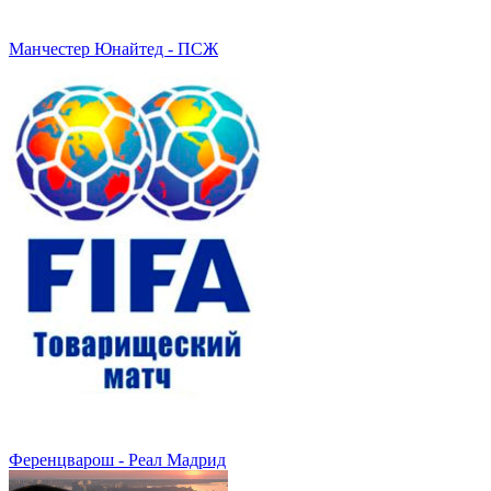
Манчестер Юнайтед - ПСЖ
Ференцварош - Реал Мадрид