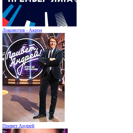
Локомотив - Акрон
Привет Андpей