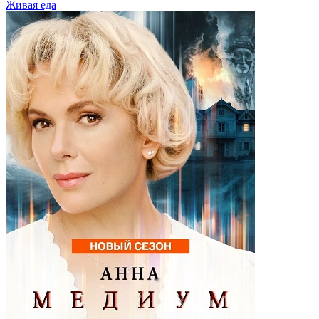
Живaя eдa