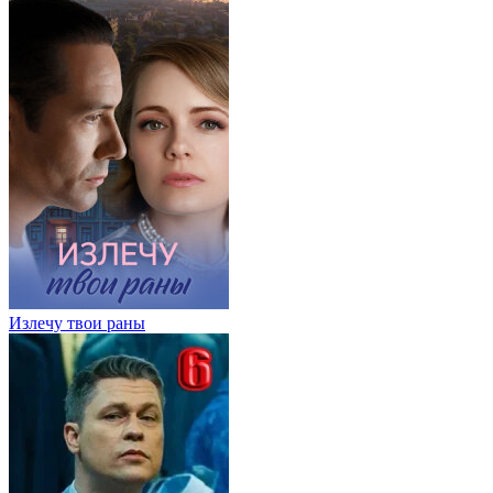
Излечу твои раны