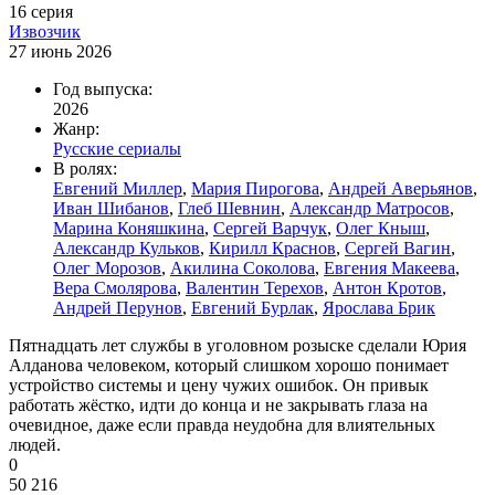
16 серия
Извозчик
27 июнь 2026
Год выпуска:
2026
Жанр:
Русские сериалы
В ролях:
Евгений Миллер
,
Мария Пирогова
,
Андрей Аверьянов
,
Иван Шибанов
,
Глеб Шевнин
,
Александр Матросов
,
Марина Коняшкина
,
Сергей Варчук
,
Олег Кныш
,
Александр Кульков
,
Кирилл Краснов
,
Сергей Вагин
,
Олег Морозов
,
Акилина Соколова
,
Евгения Макеева
,
Вера Смолярова
,
Валентин Терехов
,
Антон Кротов
,
Андрей Перунов
,
Евгений Бурлак
,
Ярослава Брик
Пятнадцать лет службы в уголовном розыске сделали Юрия
Алданова человеком, который слишком хорошо понимает
устройство системы и цену чужих ошибок. Он привык
работать жёстко, идти до конца и не закрывать глаза на
очевидное, даже если правда неудобна для влиятельных
людей.
0
50 216