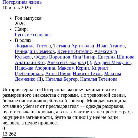
Потерянная жизнь
10 июль 2026
Год выпуска:
2026
Жанр:
Русские сериалы
В ролях:
Людмила Титова
,
Татьяна Арнтгольц
,
Иван Агапов
,
Геннадий Семёнов
,
Ксения Энтелис
,
Александр
Кульков
,
Фёдор Воронцов
,
Яна Чигир
,
Евгения Шипова
,
Анатолий Кот
,
Алексей Сахаров (II)
,
Андрей Межулис
,
Надежда Азоркина
,
Максим Керин
,
Кирилл
Гребенщиков
,
Анна Швол
,
Никита Тезов
,
Максим
Демченко (II)
,
Наталья Бергер
,
Наталья Тетенова
История сериала «Потерянная жизнь» начинается не с
размеренного знакомства с героями, а с тревожной сцены,
больше напоминающей чужой кошмар. Молодая женщина
отчаянно убегает от преследователя — одежда разорвана,
руки испачканы кровью, а в глазах читается не просто страх, а
ощущение загнанности, будто за спиной у неё не один
человек, а целое прошлое.
0
13 262