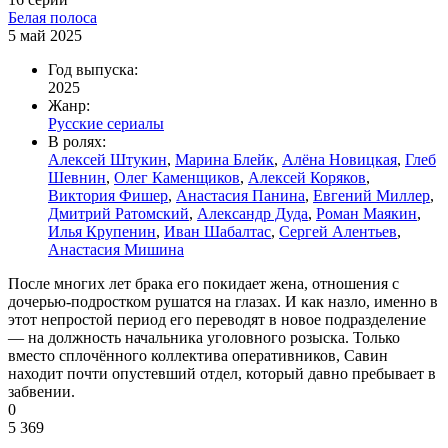
Белая полоса
5 май 2025
Год выпуска:
2025
Жанр:
Русские сериалы
В ролях:
Алексей Штукин
,
Марина Блейк
,
Алёна Новицкая
,
Глеб
Шевнин
,
Олег Каменщиков
,
Алексей Коряков
,
Виктория Фишер
,
Анастасия Панина
,
Евгений Миллер
,
Дмитрий Ратомский
,
Александр Дуда
,
Роман Маякин
,
Илья Крупенин
,
Иван Шабалтас
,
Сергей Алентьев
,
Анастасия Мишина
После многих лет брака его покидает жена, отношения с
дочерью-подростком рушатся на глазах. И как назло, именно в
этот непростой период его переводят в новое подразделение
— на должность начальника уголовного розыска. Только
вместо сплочённого коллектива оперативников, Савин
находит почти опустевший отдел, который давно пребывает в
забвении.
0
5 369