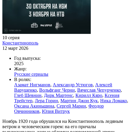
10 серия
Константинополь
12 март 2026
Год выпуска:
2025
Жанр:
Русские сериалы
В ролях:
Азамат Нигманов
,
Александр Устюгов
,
Алексей
Варущенко
,
Вольфганг Черни
,
Вячеслав Чепурченко
,
Глеб Шевнин
,
Дирк Мартенс
,
Кирилл Кяро
,
Ксения
Трейстер
,
Лера Горин
,
Мартин Джон Кук
,
Ника Ломако
,
Оксана Акиньшина
,
Сергей Марин
,
Феодор
Овчинников
,
Юлия Витрук
Ноябрь 1920 года обрушился на Константинополь ледяным
ветром и человеческим горем: на его причалы
выплескивались живые обломки разгромленной армии