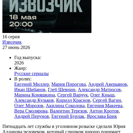
16 серия
Извозчик
27 июнь 2026
Год выпуска:
2026
Жанр:
Русские сериалы
В ролях:
Евгений Миллер
,
Мария Пирогова
,
Андрей Аверьянов
,
Иван Шибанов
,
Глеб Шевнин
,
Александр Матросов
,
Марина Коняшкина
,
Сергей Варчук
,
Олег Кныш
,
Александр Кульков
,
Кирилл Краснов
,
Сергей Вагин
,
Олег Морозов
,
Акилина Соколова
,
Евгения Макеева
,
Вера Смолярова
,
Валентин Терехов
,
Антон Кротов
,
Андрей Перунов
,
Евгений Бурлак
,
Ярослава Брик
Пятнадцать лет службы в уголовном розыске сделали Юрия
Алданова человеком, который слишком хорошо понимает