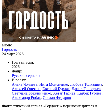
анонс
Гордость
24 март 2026
Год выпуска:
2026
Жанр:
Русские сериалы
В ролях:
Алана Чочиева
,
Инга Моисиенко
,
Любовь Толкалина
,
Алексей Онежен
,
Евгений Бурлак
,
Данил Григорьев
,
Светлана Бражниченко
,
Хетаг Гасиев
,
Казбек Губиев
,
Александр Робак
,
Сослан Фидаров
Фантастический сериал «Гордость» переносит зрителя в