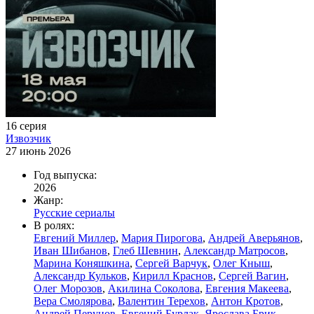
16 серия
Извозчик
27 июнь 2026
Год выпуска:
2026
Жанр:
Русские сериалы
В ролях:
Евгений Миллер
,
Мария Пирогова
,
Андрей Аверьянов
,
Иван Шибанов
,
Глеб Шевнин
,
Александр Матросов
,
Марина Коняшкина
,
Сергей Варчук
,
Олег Кныш
,
Александр Кульков
,
Кирилл Краснов
,
Сергей Вагин
,
Олег Морозов
,
Акилина Соколова
,
Евгения Макеева
,
Вера Смолярова
,
Валентин Терехов
,
Антон Кротов
,
Андрей Перунов
,
Евгений Бурлак
,
Ярослава Брик