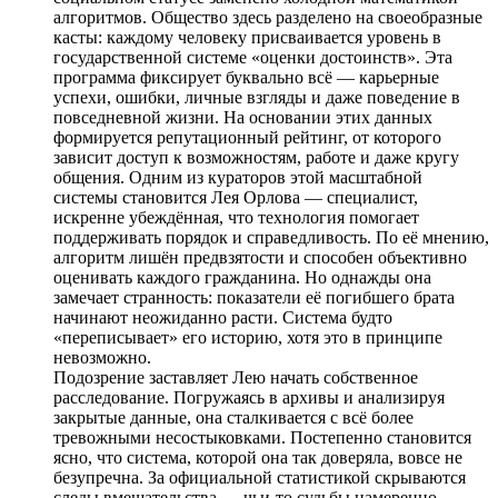
алгоритмов. Общество здесь разделено на своеобразные
касты: каждому человеку присваивается уровень в
государственной системе «оценки достоинств». Эта
программа фиксирует буквально всё — карьерные
успехи, ошибки, личные взгляды и даже поведение в
повседневной жизни. На основании этих данных
формируется репутационный рейтинг, от которого
зависит доступ к возможностям, работе и даже кругу
общения. Одним из кураторов этой масштабной
системы становится Лея Орлова — специалист,
искренне убеждённая, что технология помогает
поддерживать порядок и справедливость. По её мнению,
алгоритм лишён предвзятости и способен объективно
оценивать каждого гражданина. Но однажды она
замечает странность: показатели её погибшего брата
начинают неожиданно расти. Система будто
«переписывает» его историю, хотя это в принципе
невозможно.
Подозрение заставляет Лею начать собственное
расследование. Погружаясь в архивы и анализируя
закрытые данные, она сталкивается с всё более
тревожными несостыковками. Постепенно становится
ясно, что система, которой она так доверяла, вовсе не
безупречна. За официальной статистикой скрываются
следы вмешательства — чьи-то судьбы намеренно