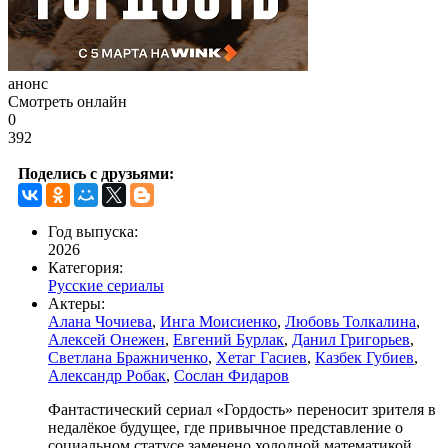
анонс
Смотреть онлайн
0
392
Поделись с друзьями:
Год выпуска:
2026
Категория:
Русские сериалы
Актеры:
Алана Чочиева
,
Инга Моисиенко
,
Любовь Толкалина
,
Алексей Онежен
,
Евгений Бурлак
,
Данил Григорьев
,
Светлана Бражниченко
,
Хетаг Гасиев
,
Казбек Губиев
,
Александр Робак
,
Сослан Фидаров
Фантастический сериал «Гордость» переносит зрителя в
недалёкое будущее, где привычное представление о
социальном статусе заменено холодной математикой