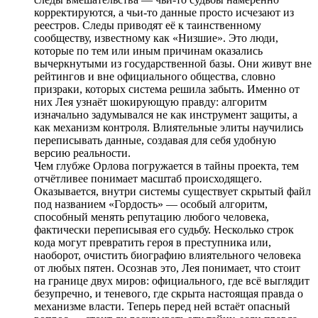
корректируются, а чьи-то данные просто исчезают из
реестров. Следы приводят её к таинственному
сообществу, известному как «Низшие». Это люди,
которые по тем или иным причинам оказались
вычеркнутыми из государственной базы. Они живут вне
рейтингов и вне официального общества, словно
призраки, которых система решила забыть. Именно от
них Лея узнаёт шокирующую правду: алгоритм
изначально задумывался не как инструмент защиты, а
как механизм контроля. Влиятельные элиты научились
переписывать данные, создавая для себя удобную
версию реальности.
Чем глубже Орлова погружается в тайны проекта, тем
отчётливее понимает масштаб происходящего.
Оказывается, внутри системы существует скрытый файл
под названием «Гордость» — особый алгоритм,
способный менять репутацию любого человека,
фактически переписывая его судьбу. Несколько строк
кода могут превратить героя в преступника или,
наоборот, очистить биографию влиятельного человека
от любых пятен. Осознав это, Лея понимает, что стоит
на границе двух миров: официального, где всё выглядит
безупречно, и теневого, где скрыта настоящая правда о
механизме власти. Теперь перед ней встаёт опасный