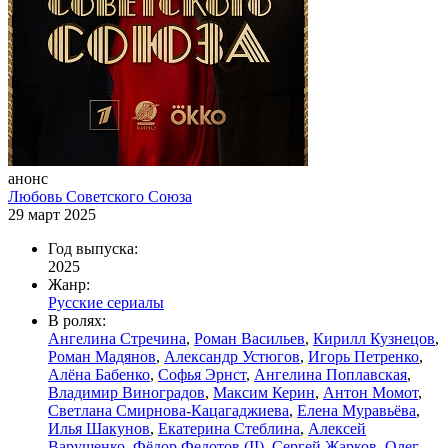
анонс
Любовь Советского Союза
29 март 2025
Год выпуска:
2025
Жанр:
Русские сериалы
В ролях:
Ангелина Стречина
,
Роман Васильев
,
Кирилл Кузнецов
,
Роман Мадянов
,
Александр Устюгов
,
Игорь Петренко
,
Алёна Бабенко
,
Софья Эрнст
,
Ангелина Поплавская
,
Владимир Виноградов
,
Максим Керин
,
Антон Момот
,
Светлана Смирнова-Кацагаджиева
,
Елена Муравьёва
,
Илья Шакунов
,
Екатерина Стеблина
,
Алексей
Варущенко
,
Фёдор Федотов (II)
,
Сергей Жарков
,
Олег