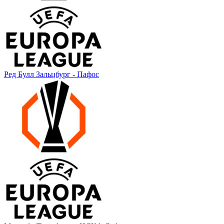
Ред Булл Зальцбург - Пафос