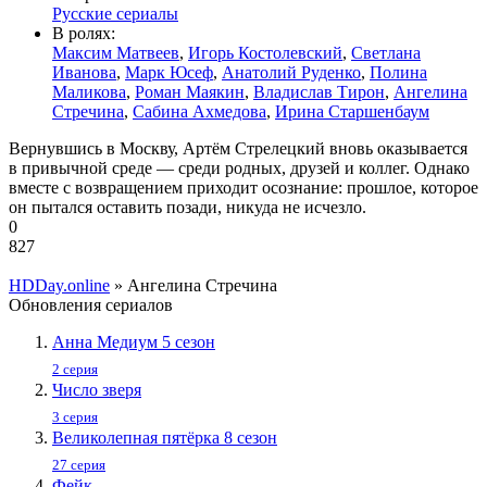
Русские сериалы
В ролях:
Максим Матвеев
,
Игорь Костолевский
,
Светлана
Иванова
,
Марк Юсеф
,
Анатолий Руденко
,
Полина
Маликова
,
Роман Маякин
,
Владислав Тирон
,
Ангелина
Стречина
,
Сабина Ахмедова
,
Ирина Старшенбаум
Вернувшись в Москву, Артём Стрелецкий вновь оказывается
в привычной среде — среди родных, друзей и коллег. Однако
вместе с возвращением приходит осознание: прошлое, которое
он пытался оставить позади, никуда не исчезло.
0
827
HDDay.online
» Ангелина Стречина
Обновления сериалов
Анна Медиум 5 сезон
2 серия
Число зверя
3 серия
Великолепная пятёрка 8 сезон
27 серия
Фейк