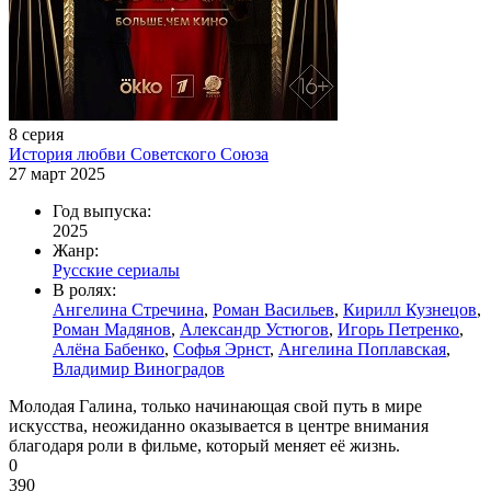
8 серия
История любви Советского Союза
27 март 2025
Год выпуска:
2025
Жанр:
Русские сериалы
В ролях:
Ангелина Стречина
,
Роман Васильев
,
Кирилл Кузнецов
,
Роман Мадянов
,
Александр Устюгов
,
Игорь Петренко
,
Алёна Бабенко
,
Софья Эрнст
,
Ангелина Поплавская
,
Владимир Виноградов
Молодая Галина, только начинающая свой путь в мире
искусства, неожиданно оказывается в центре внимания
благодаря роли в фильме, который меняет её жизнь.
0
390