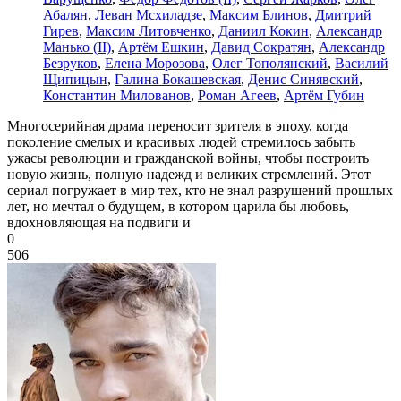
Абалян
,
Леван Мсхиладзе
,
Максим Блинов
,
Дмитрий
Гирев
,
Максим Литовченко
,
Даниил Кокин
,
Александр
Манько (II)
,
Артём Ешкин
,
Давид Сократян
,
Александр
Безруков
,
Елена Морозова
,
Олег Тополянский
,
Василий
Щипицын
,
Галина Бокашевская
,
Денис Синявский
,
Константин Милованов
,
Роман Агеев
,
Артём Губин
Многосерийная драма переносит зрителя в эпоху, когда
поколение смелых и красивых людей стремилось забыть
ужасы революции и гражданской войны, чтобы построить
новую жизнь, полную надежд и великих стремлений. Этот
сериал погружает в мир тех, кто не знал разрушений прошлых
лет, но мечтал о будущем, в котором царила бы любовь,
вдохновляющая на подвиги и
0
506