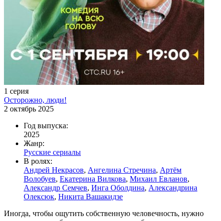
1 серия
Осторожно, люди!
2 октябрь 2025
Год выпуска:
2025
Жанр:
Русские сериалы
В ролях:
Андрей Некрасов
,
Ангелина Стречина
,
Артём
Волобуев
,
Екатерина Вилкова
,
Михаил Евланов
,
Александр Семчев
,
Инга Оболдина
,
Александрина
Олексюк
,
Никита Вашакидзе
Иногда, чтобы ощутить собственную человечность, нужно