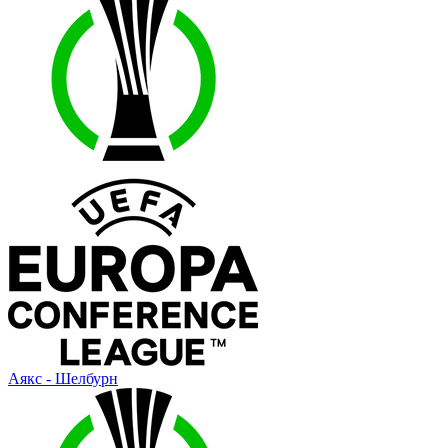
Аякс - Шелбурн