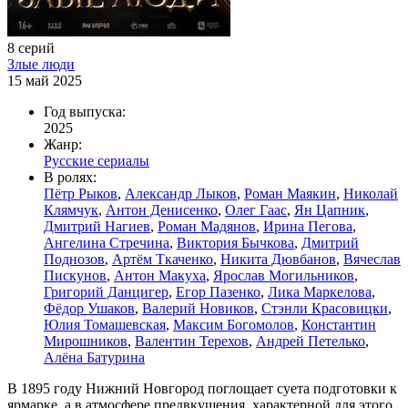
8 серий
Злые люди
15 май 2025
Год выпуска:
2025
Жанр:
Русские сериалы
В ролях:
Пётр Рыков
,
Александр Лыков
,
Роман Маякин
,
Николай
Клямчук
,
Антон Денисенко
,
Олег Гаас
,
Ян Цапник
,
Дмитрий Нагиев
,
Роман Мадянов
,
Ирина Пегова
,
Ангелина Стречина
,
Виктория Бычкова
,
Дмитрий
Поднозов
,
Артём Ткаченко
,
Никита Дювбанов
,
Вячеслав
Пискунов
,
Антон Макуха
,
Ярослав Могильников
,
Григорий Данцигер
,
Егор Пазенко
,
Лика Маркелова
,
Фёдор Ушаков
,
Валерий Новиков
,
Стэнли Красовицки
,
Юлия Томашевская
,
Максим Богомолов
,
Константин
Мирошников
,
Валентин Терехов
,
Андрей Петелько
,
Алёна Батурина
В 1895 году Нижний Новгород поглощает суета подготовки к
ярмарке, а в атмосфере предвкушения, характерной для этого