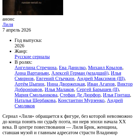
анонс
Лиля
7 апрель 2026
Год выпуска:
2026
Жанр:
Русские сериалы
В ролях:
Ангелина Стречина
,
Ева Данилко
,
Михаил Крылов
,
Анна Вартаньян
,
Алексей Герман (младший)
,
Илья
Смирнов
,
Евгений Стычкин
,
Андрей Максимов (III)
,
Артём Цыпин
,
Нина Дворжецкая
,
Иван Агапов
,
Виктор
Добронравов
,
Илья Малаков
,
Сергей Барышев (II)
,
Мария Смольникова
,
Стефан Де Дюрфор
,
Илья Гонташ
,
Наталья Щербакова
,
Константин Мурзенко
,
Андрей
Смоляков
Сериал «Лиля» обращается к фигуре, без которой невозможно
до конца понять ни судьбу поэта, ни нерв эпохи начала ХХ
века. В центре повествования — Лиля Брик, женщина,
ставшая музой и главным адресатом страсти Владимир