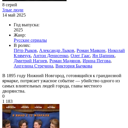
8 серий
Злые люди
14 май 2025
Год выпуска:
2025
Жанр:
Русские сериалы
В ролях:
Пётр Рыков
,
Александр Лыков
,
Роман Маякин
,
Николай
Клямчук
,
Антон Денисенко
,
Олег Гаас
,
Ян Цапник
,
Дмитрий Нагиев
,
Роман Мадянов
,
Ирина Пегова
,
Ангелина Стречина
,
Виктория Бычкова
В 1895 году Нижний Новгород, готовящийся к грандиозной
ярмарке, потрясает ужасное событие — убийство одного из
самых влиятельных людей города, главы местного
дворянства.
0
1 183