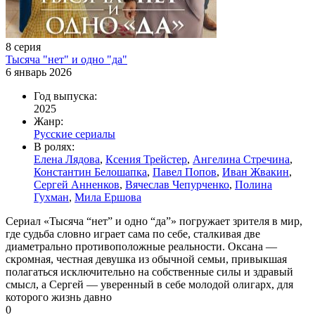
8 серия
Тысяча "нет" и одно "да"
6 январь 2026
Год выпуска:
2025
Жанр:
Русские сериалы
В ролях:
Елена Лядова
,
Ксения Трейстер
,
Ангелина Стречина
,
Константин Белошапка
,
Павел Попов
,
Иван Жвакин
,
Сергей Анненков
,
Вячеслав Чепурченко
,
Полина
Гухман
,
Мила Ершова
Сериал «Тысяча “нет” и одно “да”» погружает зрителя в мир,
где судьба словно играет сама по себе, сталкивая две
диаметрально противоположные реальности. Оксана —
скромная, честная девушка из обычной семьи, привыкшая
полагаться исключительно на собственные силы и здравый
смысл, а Сергей — уверенный в себе молодой олигарх, для
которого жизнь давно
0