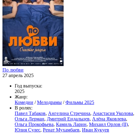
По любви
27 апрель 2025
Год выпуска:
2025
Жанр:
Комедии
/
Мелодрамы
/
Фильмы 2025
В ролях:
Павел Табаков
,
Ангелина Стречина
,
Анастасия Уколова
,
Ольга Лерман
,
Дмитрий Ендальцев
,
Алёна Яковлева
,
Ольга Прокофьева
,
Камиль Ларин
,
Михаил Орлов (II)
,
Юлия Сулес
,
Ренат Мухамбаев
,
Иван Кукуев