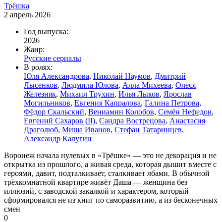
Трёшка
2 апрель 2026
Год выпуска:
2026
Жанр:
Русские сериалы
В ролях:
Юля Александрова
,
Николай Наумов
,
Дмитрий
Лысенков
,
Людмила Юлова
,
Алла Михеева
,
Олеся
Железняк
,
Михаил Трухин
,
Илья Лыков
,
Ярослав
Могильников
,
Евгения Капралова
,
Галина Петрова
,
Фёдор Скальский
,
Вениамин Колобов
,
Семён Нефедов
,
Евгений Сахаров (II)
,
Сандра Вострецова
,
Анастасия
Драголюб
,
Миша Иванов
,
Стефан Татаринцев
,
Александр Калугин
Воронеж начала нулевых в «Трёшке» — это не декорация и не
открытка из прошлого, а живая среда, которая дышит вместе с
героями, давит, подталкивает, сталкивает лбами. В обычной
трёхкомнатной квартире живёт Даша — женщина без
иллюзий, с заводской закалкой и характером, который
сформировался не из книг по саморазвитию, а из бесконечных
смен
0