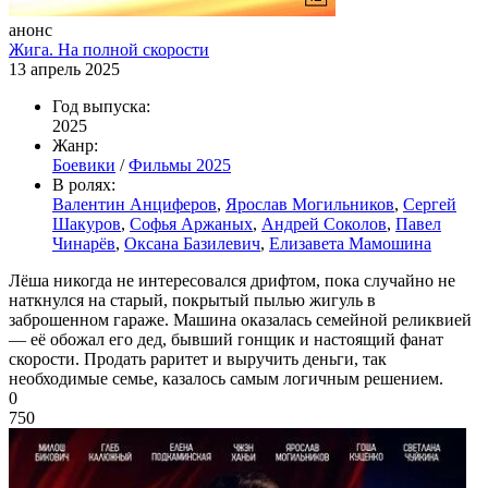
анонс
Жига. На полной скорости
13 апрель 2025
Год выпуска:
2025
Жанр:
Боевики
/
Фильмы 2025
В ролях:
Валентин Анциферов
,
Ярослав Могильников
,
Сергей
Шакуров
,
Софья Аржаных
,
Андрей Соколов
,
Павел
Чинарёв
,
Оксана Базилевич
,
Елизавета Мамошина
Лёша никогда не интересовался дрифтом, пока случайно не
наткнулся на старый, покрытый пылью жигуль в
заброшенном гараже. Машина оказалась семейной реликвией
— её обожал его дед, бывший гонщик и настоящий фанат
скорости. Продать раритет и выручить деньги, так
необходимые семье, казалось самым логичным решением.
0
750