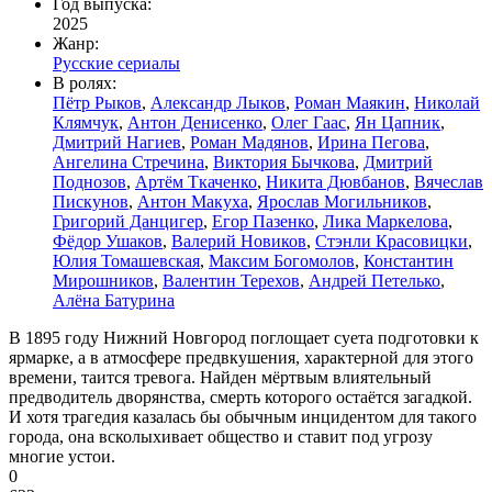
Год выпуска:
2025
Жанр:
Русские сериалы
В ролях:
Пётр Рыков
,
Александр Лыков
,
Роман Маякин
,
Николай
Клямчук
,
Антон Денисенко
,
Олег Гаас
,
Ян Цапник
,
Дмитрий Нагиев
,
Роман Мадянов
,
Ирина Пегова
,
Ангелина Стречина
,
Виктория Бычкова
,
Дмитрий
Поднозов
,
Артём Ткаченко
,
Никита Дювбанов
,
Вячеслав
Пискунов
,
Антон Макуха
,
Ярослав Могильников
,
Григорий Данцигер
,
Егор Пазенко
,
Лика Маркелова
,
Фёдор Ушаков
,
Валерий Новиков
,
Стэнли Красовицки
,
Юлия Томашевская
,
Максим Богомолов
,
Константин
Мирошников
,
Валентин Терехов
,
Андрей Петелько
,
Алёна Батурина
В 1895 году Нижний Новгород поглощает суета подготовки к
ярмарке, а в атмосфере предвкушения, характерной для этого
времени, таится тревога. Найден мёртвым влиятельный
предводитель дворянства, смерть которого остаётся загадкой.
И хотя трагедия казалась бы обычным инцидентом для такого
города, она всколыхивает общество и ставит под угрозу
многие устои.
0