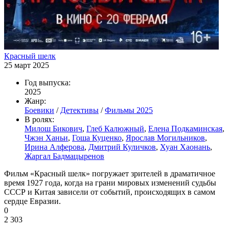
Красный шелк
25 март 2025
Год выпуска:
2025
Жанр:
Боевики
/
Детективы
/
Фильмы 2025
В ролях:
Милош Бикович
,
Глеб Калюжный
,
Елена Подкаминская
,
Чжэн Ханьи
,
Гоша Куценко
,
Ярослав Могильников
,
Ирина Алферова
,
Дмитрий Куличков
,
Хуан Хаонань
,
Жаргал Бадмацыренов
Фильм «Красный шелк» погружает зрителей в драматичное
время 1927 года, когда на грани мировых изменений судьбы
СССР и Китая зависели от событий, происходящих в самом
сердце Евразии.
0
2 303