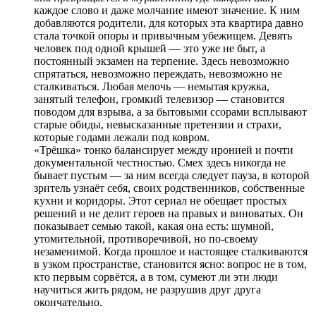
каждое слово и даже молчание имеют значение. К ним
добавляются родители, для которых эта квартира давно
стала точкой опоры и привычным убежищем. Девять
человек под одной крышей — это уже не быт, а
постоянный экзамен на терпение. Здесь невозможно
спрятаться, невозможно переждать, невозможно не
сталкиваться. Любая мелочь — немытая кружка,
занятый телефон, громкий телевизор — становится
поводом для взрыва, а за бытовыми ссорами всплывают
старые обиды, невысказанные претензии и страхи,
которые годами лежали под ковром.
«Трёшка» тонко балансирует между иронией и почти
документальной честностью. Смех здесь никогда не
бывает пустым — за ним всегда следует пауза, в которой
зритель узнаёт себя, своих родственников, собственные
кухни и коридоры. Этот сериал не обещает простых
решений и не делит героев на правых и виноватых. Он
показывает семью такой, какая она есть: шумной,
утомительной, противоречивой, но по-своему
незаменимой. Когда прошлое и настоящее сталкиваются
в узком пространстве, становится ясно: вопрос не в том,
кто первым сорвётся, а в том, сумеют ли эти люди
научиться жить рядом, не разрушив друг друга
окончательно.