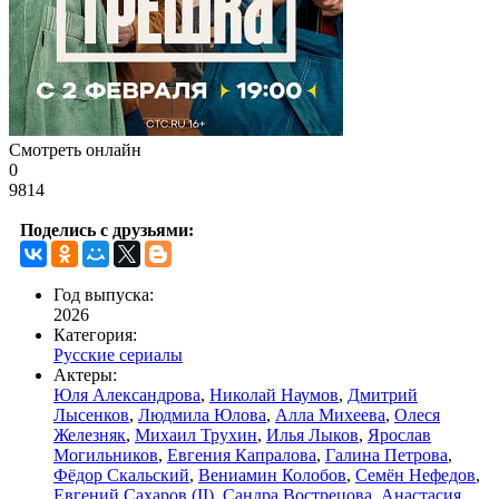
Смотреть онлайн
0
9814
Поделись с друзьями:
Год выпуска:
2026
Категория:
Русские сериалы
Актеры:
Юля Александрова
,
Николай Наумов
,
Дмитрий
Лысенков
,
Людмила Юлова
,
Алла Михеева
,
Олеся
Железняк
,
Михаил Трухин
,
Илья Лыков
,
Ярослав
Могильников
,
Евгения Капралова
,
Галина Петрова
,
Фёдор Скальский
,
Вениамин Колобов
,
Семён Нефедов
,
Евгений Сахаров (II)
,
Сандра Вострецова
,
Анастасия