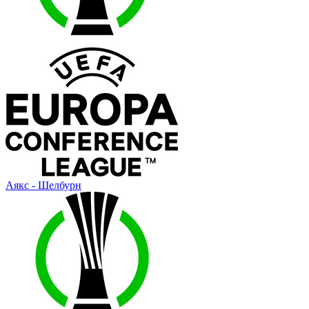
Аякс - Шелбурн