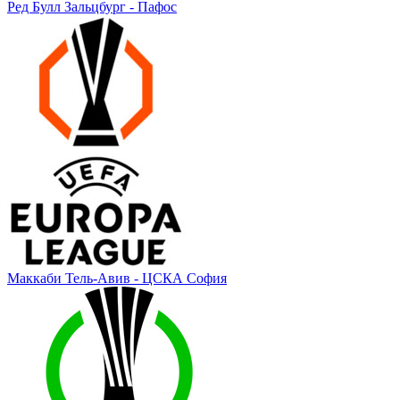
Ред Булл Зальцбург - Пафос
Маккаби Тель-Авив - ЦСКА София