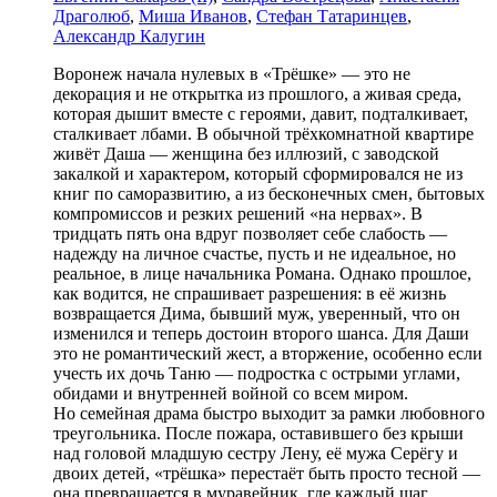
Драголюб
,
Миша Иванов
,
Стефан Татаринцев
,
Александр Калугин
Воронеж начала нулевых в «Трёшке» — это не
декорация и не открытка из прошлого, а живая среда,
которая дышит вместе с героями, давит, подталкивает,
сталкивает лбами. В обычной трёхкомнатной квартире
живёт Даша — женщина без иллюзий, с заводской
закалкой и характером, который сформировался не из
книг по саморазвитию, а из бесконечных смен, бытовых
компромиссов и резких решений «на нервах». В
тридцать пять она вдруг позволяет себе слабость —
надежду на личное счастье, пусть и не идеальное, но
реальное, в лице начальника Романа. Однако прошлое,
как водится, не спрашивает разрешения: в её жизнь
возвращается Дима, бывший муж, уверенный, что он
изменился и теперь достоин второго шанса. Для Даши
это не романтический жест, а вторжение, особенно если
учесть их дочь Таню — подростка с острыми углами,
обидами и внутренней войной со всем миром.
Но семейная драма быстро выходит за рамки любовного
треугольника. После пожара, оставившего без крыши
над головой младшую сестру Лену, её мужа Серёгу и
двоих детей, «трёшка» перестаёт быть просто тесной —
она превращается в муравейник, где каждый шаг,