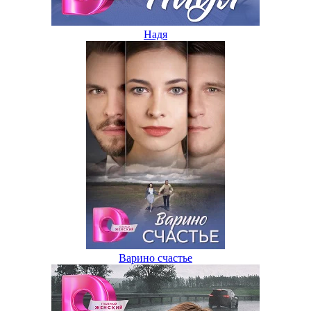
Надя
Варино счастье