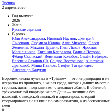
Трёшка
2 апрель 2026
Год выпуска:
2026
Жанр:
Русские сериалы
В ролях:
Юля Александрова
,
Николай Наумов
,
Дмитрий
Лысенков
,
Людмила Юлова
,
Алла Михеева
,
Олеся
Железняк
,
Михаил Трухин
,
Илья Лыков
,
Ярослав
Могильников
,
Евгения Капралова
,
Галина Петрова
,
Фёдор Скальский
,
Вениамин Колобов
,
Семён Нефедов
,
Евгений Сахаров (II)
,
Сандра Вострецова
,
Анастасия
Драголюб
,
Миша Иванов
,
Стефан Татаринцев
,
Александр Калугин
Воронеж начала нулевых в «Трёшке» — это не декорация и не
открытка из прошлого, а живая среда, которая дышит вместе с
героями, давит, подталкивает, сталкивает лбами. В обычной
трёхкомнатной квартире живёт Даша — женщина без
иллюзий, с заводской закалкой и характером, который
сформировался не из книг по саморазвитию, а из бесконечных
смен
0