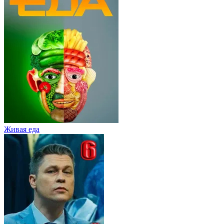
Живaя eдa