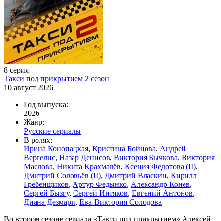
8 серия
Такси под прикрытием 2 сезон
10 август 2026
Год выпуска:
2026
Жанр:
Русские сериалы
В ролях:
Ирина Конопацкая
,
Кристина Бойцова
,
Андрей
Вергелис
,
Назар Денисов
,
Виктория Бычкова
,
Виктория
Маслова
,
Никита Крахмалёв
,
Ксения Федотова (II)
,
Дмитрий Соловьёв (II)
,
Дмитрий Власкин
,
Кирилл
Гребенщиков
,
Артур Федынко
,
Александр Конев
,
Сергей Бызгу
,
Сергей Интяков
,
Евгений Антонов
,
Диана Дезмари
,
Ева-Виктория Солодова
Во втором сезоне сериала «Такси под прикрытием» Алексей