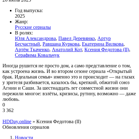
Год выпуска:
2025
Жанр:
Русские сериалы
В ролях:
Юля Александрова
,
Павел Деревянко
,
Артур
Бесчастный
,
Равшана Куркова
,
Екатерина Вилкова
,
Артём Ткаченко
,
Анатолий Кот
,
Ксения Федотова (II)
,
Серафима Ковальчук
Иногда рушится не просто дом, а само представление о том,
как устроена жизнь. И во втором сезоне сериала «Открытый
брак. Идеальная семья» именно это и происходит — на глазах
у зрителя разбивается, казалось бы, крепкий, обжитой союз
Агнии и Саши. За шестнадцать лет совместной жизни они
пережили многое: взлёты, кризисы, рутину, возможно — даже
любовь.
0
3 362
HDDay.online
» Ксения Федотова (II)
Обновления сериалов
Новости