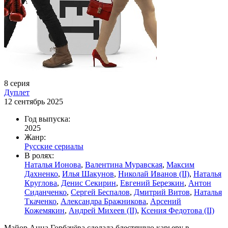
8 серия
Дуплет
12 сентябрь 2025
Год выпуска:
2025
Жанр:
Русские сериалы
В ролях:
Наталья Ионова
,
Валентина Муравская
,
Максим
Дахненко
,
Илья Шакунов
,
Николай Иванов (II)
,
Наталья
Круглова
,
Денис Секирин
,
Евгений Березкин
,
Антон
Сиданченко
,
Сергей Беспалов
,
Дмитрий Витов
,
Наталья
Ткаченко
,
Александра Бражникова
,
Арсений
Кожемякин
,
Андрей Михеев (II)
,
Ксения Федотова (II)
Майор Анна Горбачёва сделала блестящую карьеру в