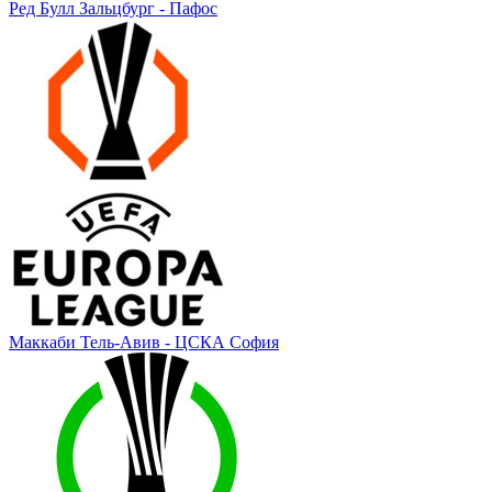
Ред Булл Зальцбург - Пафос
Маккаби Тель-Авив - ЦСКА София