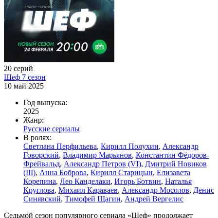
20 серий
Шеф 7 сезон
10 май 2025
Год выпуска:
2025
Жанр:
Русские сериалы
В ролях:
Светлана Перфильева
,
Кирилл Полухин
,
Александр
Говорский
,
Владимир Марьянов
,
Константин Фёдоров-
Фрейвальд
,
Александр Петров (VI)
,
Дмитрий Новиков
(III)
,
Анна Боброва
,
Кирилл Старицын
,
Елизавета
Корепина
,
Лео Канделаки
,
Игорь Ботвин
,
Наталья
Круглова
,
Михаил Караваев
,
Александр Мосолов
,
Денис
Синявский
,
Тимофей Щагин
,
Андрей Вергелис
Седьмой сезон популярного сериала «Шеф» продолжает