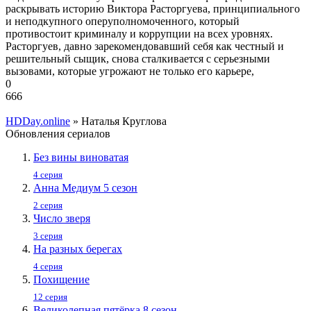
раскрывать историю Виктора Расторгуева, принципиального
и неподкупного оперуполномоченного, который
противостоит криминалу и коррупции на всех уровнях.
Расторгуев, давно зарекомендовавший себя как честный и
решительный сыщик, снова сталкивается с серьезными
вызовами, которые угрожают не только его карьере,
0
666
HDDay.online
» Наталья Круглова
Обновления сериалов
Без вины виноватая
4 серия
Анна Медиум 5 сезон
2 серия
Число зверя
3 серия
На разных берегах
4 серия
Похищение
12 серия
Великолепная пятёрка 8 сезон