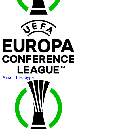
Аякс - Шелбурн