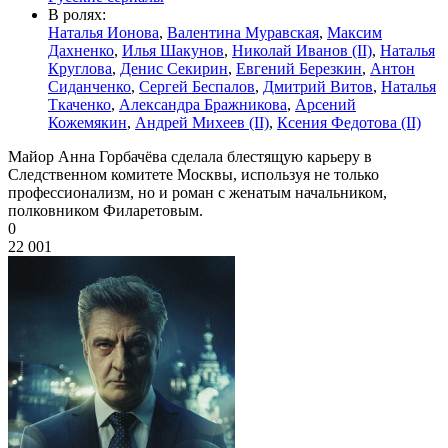
В ролях:
Наталья Ионова
,
Валентина Муравская
,
Максим
Дахненко
,
Илья Шакунов
,
Николай Иванов (II)
,
Наталья
Круглова
,
Денис Секирин
,
Евгений Березкин
,
Антон
Сиданченко
,
Сергей Беспалов
,
Дмитрий Витов
,
Наталья
Ткаченко
,
Александра Бражникова
,
Арсений
Кожемякин
,
Андрей Михеев (II)
,
Ксения Федотова (II)
Майор Анна Горбачёва сделала блестящую карьеру в
Следственном комитете Москвы, используя не только
профессионализм, но и роман с женатым начальником,
полковником Филаретовым.
0
22 001