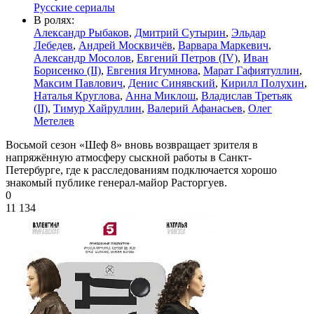
Русские сериалы
В ролях:
Александр Рыбаков
,
Дмитрий Сутырин
,
Эльдар
Лебедев
,
Андрей Москвичёв
,
Варвара Маркевич
,
Александр Мосолов
,
Евгений Петров (IV)
,
Иван
Борисенко (II)
,
Евгения Игумнова
,
Марат Гафиятуллин
,
Максим Павлович
,
Денис Синявский
,
Кирилл Полухин
,
Наталья Круглова
,
Анна Миклош
,
Владислав Третьяк
(II)
,
Тимур Хайруллин
,
Валерий Афанасьев
,
Олег
Метелев
Восьмой сезон «Шеф 8» вновь возвращает зрителя в
напряжённую атмосферу сыскной работы в Санкт-
Петербурге, где к расследованиям подключается хорошо
знакомый публике генерал-майор Расторгуев.
0
11 134