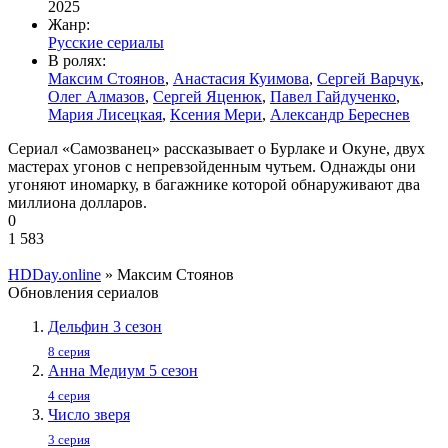
2025
Жанр:
Русские сериалы
В ролях:
Максим Стоянов
,
Анастасия Куимова
,
Сергей Варчук
,
Олег Алмазов
,
Сергей Яценюк
,
Павел Гайдученко
,
Мария Лисецкая
,
Ксения Мери
,
Александр Береснев
Сериал «Самозванец» рассказывает о Бурлаке и Окуне, двух
мастерах угонов с непревзойденным чутьем. Однажды они
угоняют иномарку, в багажнике которой обнаруживают два
миллиона долларов.
0
1 583
HDDay.online
» Максим Стоянов
Обновления сериалов
Дельфин 3 сезон
8 серия
Анна Медиум 5 сезон
4 серия
Число зверя
3 серия