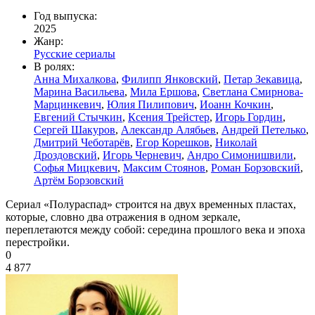
Год выпуска:
2025
Жанр:
Русские сериалы
В ролях:
Анна Михалкова
,
Филипп Янковский
,
Петар Зекавица
,
Марина Васильева
,
Мила Ершова
,
Светлана Смирнова-
Марцинкевич
,
Юлия Пилипович
,
Иоанн Кочкин
,
Евгений Стычкин
,
Ксения Трейстер
,
Игорь Гордин
,
Сергей Шакуров
,
Александр Алябьев
,
Андрей Петелько
,
Дмитрий Чеботарёв
,
Егор Корешков
,
Николай
Дроздовский
,
Игорь Черневич
,
Андро Симонишвили
,
Софья Мицкевич
,
Максим Стоянов
,
Роман Борзовский
,
Артём Борзовский
Сериал «Полураспад» строится на двух временных пластах,
которые, словно два отражения в одном зеркале,
переплетаются между собой: середина прошлого века и эпоха
перестройки.
0
4 877