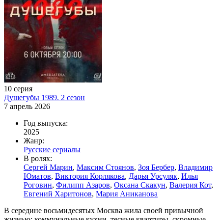
10 серия
Душегубы 1989. 2 сезон
7 апрель 2026
Год выпуска:
2025
Жанр:
Русские сериалы
В ролях:
Сергей Марин
,
Максим Стоянов
,
Зоя Бербер
,
Владимир
Юматов
,
Виктория Корлякова
,
Дарья Урсуляк
,
Илья
Роговин
,
Филипп Азаров
,
Оксана Скакун
,
Валерия Кот
,
Евгений Харитонов
,
Мария Аниканова
В середине восьмидесятых Москва жила своей привычной
жизнью: коммунальные кухни, тесные квартиры, скромные