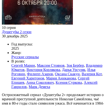
10 серия
Душегубы 2 сезон
30 декабрь 2025
Год выпуска:
2025
Жанр:
Русские сериалы
В ролях:
Сергей Марин
,
Максим Стоянов
,
Зоя Бербер
,
Владимир
Юматов
,
Виктория Корлякова
,
Дарья Урсуляк
,
Илья
Роговин
,
Филипп Азаров
,
Оксана Скакун
,
Валерия Кот
,
Евгений Харитонов
,
Мария Аниканова
,
Сергей
Епишев
,
Анна Соколович
,
Ксения Суркова
,
Алексей
Гаврилов
,
Марк Демеха
Остросюжетный сериал «Душегубы 2» продолжает историю о
мрачной преступной деятельности Николая Самойлова, чьё
имя в 80-е годы стало символом ужаса. Всё начинается в 1984-