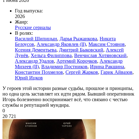
1 июнь 2026
Год выпуска:
2026
Жанр:
Русские сериалы
В ролях:
Василий Щипицын
,
Дарья Рыжанкова
,
Никита
Белоусов
,
Александр Яковлев (II)
,
Максим Стоянов
,
Ксения Дементьева
,
Дмитрий Быковский
,
Алексей
Лунёв
,
Хельга Филиппова
,
Венчислав Хотяновский
,
Александр Удалов
,
Артемий Корочков
,
Александр
Михеев (II)
,
Владимир Постников
,
Ирина Ракшина
,
Константин Похмелов
,
Сергей Жарков
,
Гарик Айвазов
,
Юрий Ицков
У героев этой истории разные судьбы, прошлое и принципы,
но одна цель заставляет их идти рядом. Бывший оперативник
Игорь болезненно воспринимает всё, что связано с честью
службы и репутацией мундира.
0
20 721