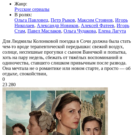
Жанр:
Русские сериалы
В ролях:
Ольга Павловец
,
Петр Рыков
,
Максим Стоянов
,
Игорь
Николаев
,
Александр Новиков
,
Алексей Фатеев
,
Игорь
Стам
,
Павел Маслаков
,
Ольга Чудакова
,
Елена Лагута
Для Людмилы Колонковой поездка в Сочи должна была стать
чем-то вроде терапевтической передышки: свежий воздух,
солнце, неспешные прогулки с сыном Ванечкой и попытка,
хоть на пару недель, сбежать от тяжёлых воспоминаний и
одиночества, ставшего слишком привычным после развода.
Она мечтала не о романтике или новом старте, а просто — об
отдыхе, спокойствии,
0
23 280