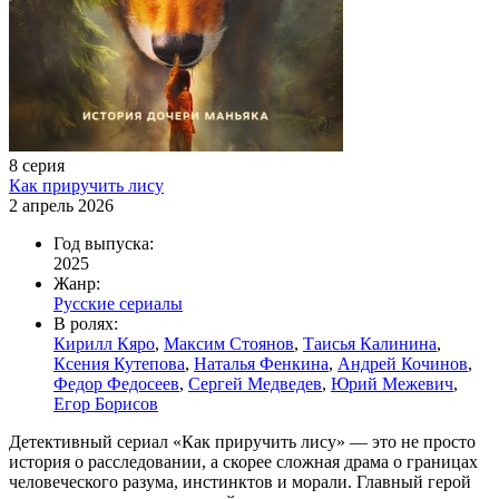
8 серия
Как приручить лису
2 апрель 2026
Год выпуска:
2025
Жанр:
Русские сериалы
В ролях:
Кирилл Кяро
,
Максим Стоянов
,
Таисья Калинина
,
Ксения Кутепова
,
Наталья Фенкина
,
Андрей Кочинов
,
Федор Федосеев
,
Сергей Медведев
,
Юрий Межевич
,
Егор Борисов
Детективный сериал «Как приручить лису» — это не просто
история о расследовании, а скорее сложная драма о границах
человеческого разума, инстинктов и морали. Главный герой