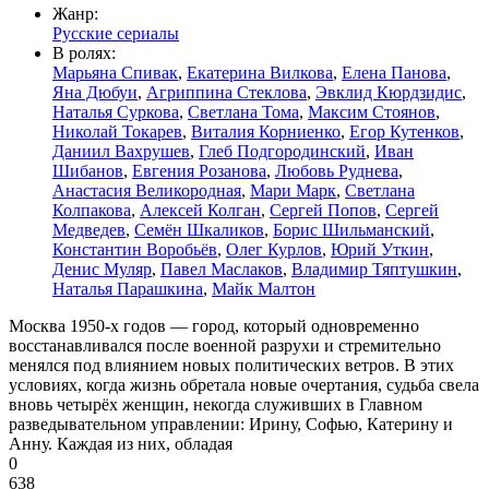
Жанр:
Русские сериалы
В ролях:
Марьяна Спивак
,
Екатерина Вилкова
,
Елена Панова
,
Яна Дюбуи
,
Агриппина Стеклова
,
Эвклид Кюрдзидис
,
Наталья Суркова
,
Светлана Тома
,
Максим Стоянов
,
Николай Токарев
,
Виталия Корниенко
,
Егор Кутенков
,
Даниил Вахрушев
,
Глеб Подгородинский
,
Иван
Шибанов
,
Евгения Розанова
,
Любовь Руднева
,
Анастасия Великородная
,
Мари Марк
,
Светлана
Колпакова
,
Алексей Колган
,
Сергей Попов
,
Сергей
Медведев
,
Семён Шкаликов
,
Борис Шильманский
,
Константин Воробьёв
,
Олег Курлов
,
Юрий Уткин
,
Денис Муляр
,
Павел Маслаков
,
Владимир Тяптушкин
,
Наталья Парашкина
,
Майк Малтон
Москва 1950-х годов — город, который одновременно
восстанавливался после военной разрухи и стремительно
менялся под влиянием новых политических ветров. В этих
условиях, когда жизнь обретала новые очертания, судьба свела
вновь четырёх женщин, некогда служивших в Главном
разведывательном управлении: Ирину, Софью, Катерину и
Анну. Каждая из них, обладая
0
638