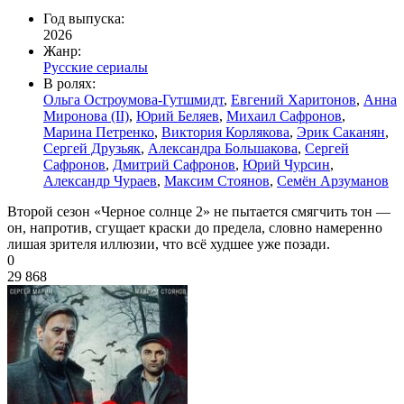
Год выпуска:
2026
Жанр:
Русские сериалы
В ролях:
Ольга Остроумова-Гутшмидт
,
Евгений Харитонов
,
Анна
Миронова (II)
,
Юрий Беляев
,
Михаил Сафронов
,
Марина Петренко
,
Виктория Корлякова
,
Эрик Саканян
,
Сергей Друзьяк
,
Александра Большакова
,
Сергей
Сафронов
,
Дмитрий Сафронов
,
Юрий Чурсин
,
Александр Чураев
,
Максим Стоянов
,
Семён Арзуманов
Второй сезон «Черное солнце 2» не пытается смягчить тон —
он, напротив, сгущает краски до предела, словно намеренно
лишая зрителя иллюзии, что всё худшее уже позади.
0
29 868