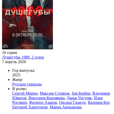
10 серия
Душегубы 1989. 2 сезон
7 апрель 2026
Год выпуска:
2025
Жанр:
Русские сериалы
В ролях:
Сергей Марин
,
Максим Стоянов
,
Зоя Бербер
,
Владимир
Юматов
,
Виктория Корлякова
,
Дарья Урсуляк
,
Илья
Роговин
,
Филипп Азаров
,
Оксана Скакун
,
Валерия Кот
,
Евгений Харитонов
,
Мария Аниканова