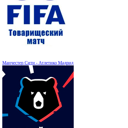
Манчестер Сити - Атлетико Мадрид