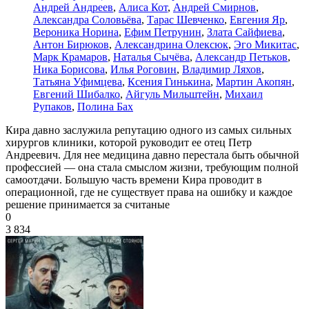
Андрей Андреев
,
Алиса Кот
,
Андрей Смирнов
,
Александра Соловьёва
,
Тарас Шевченко
,
Евгения Яр
,
Вероника Норина
,
Ефим Петрунин
,
Злата Сайфиева
,
Антон Бирюков
,
Александрина Олексюк
,
Эго Микитас
,
Марк Крамаров
,
Наталья Сычёва
,
Александр Петьков
,
Ника Борисова
,
Илья Роговин
,
Владимир Ляхов
,
Татьяна Уфимцева
,
Ксения Гинькина
,
Мартин Акопян
,
Евгений Шибалко
,
Айгуль Мильштейн
,
Михаил
Рупаков
,
Полина Бах
Кира давно заслужила репутацию одного из самых сильных
хирургов клиники, которой руководит ее отец Петр
Андреевич. Для нее медицина давно перестала быть обычной
профессией — она стала смыслом жизни, требующим полной
самоотдачи. Большую часть времени Кира проводит в
операционной, где не существует права на ошибку и каждое
решение принимается за считаные
0
3 834