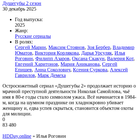
Душегубы 2 сезон
30 декабрь 2025
Год выпуска:
2025
Жанр:
Русские сериалы
В ролях:
Сергей Марин
,
Максим Стоянов
,
Зоя Бербер
,
Владимир
Юматов
,
Виктория Корлякова
,
Дарья Урсуляк
,
Илья
Роговин
,
Филипп Азаров
,
Оксана Скакун
,
Валерия Кот
,
Евгений Харитонов
,
Мария Аниканова
,
Сергей
Епишев
,
Анна Соколович
,
Ксения Суркова
,
Алексей
Гаврилов
,
Марк Демеха
Остросюжетный сериал «Душегубы 2» продолжает историю о
мрачной преступной деятельности Николая Самойлова, чьё
имя в 80-е годы стало символом ужаса. Всё начинается в 1984-
м, когда на шумном празднике он хладнокровно убивает
женщину и, едва успев скрыться, становится объектом охоты
для милиции.
0
83 480
HDDay.online
» Илья Роговин