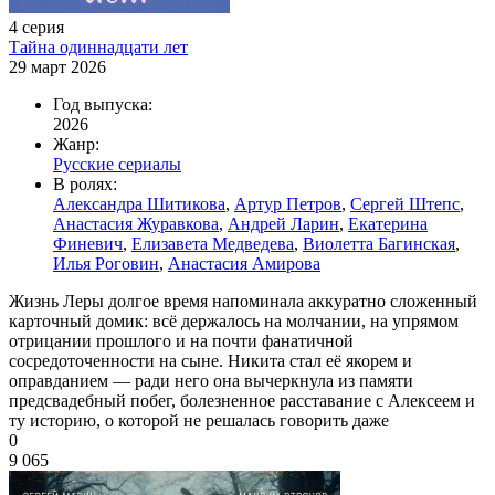
4 серия
Тайна одиннадцати лет
29 март 2026
Год выпуска:
2026
Жанр:
Русские сериалы
В ролях:
Александра Шитикова
,
Артур Петров
,
Сергей Штепс
,
Анастасия Журавкова
,
Андрей Ларин
,
Екатерина
Финевич
,
Елизавета Медведева
,
Виолетта Багинская
,
Илья Роговин
,
Анастасия Амирова
Жизнь Леры долгое время напоминала аккуратно сложенный
карточный домик: всё держалось на молчании, на упрямом
отрицании прошлого и на почти фанатичной
сосредоточенности на сыне. Никита стал её якорем и
оправданием — ради него она вычеркнула из памяти
предсвадебный побег, болезненное расставание с Алексеем и
ту историю, о которой не решалась говорить даже
0
9 065