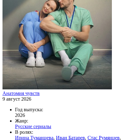
Анатомия чувств
9 август 2026
Год выпуска:
2026
Жанр:
Русские сериалы
В ролях:
Ирина Туманцева
,
Иван Батарев
,
Стас Румянцев
,