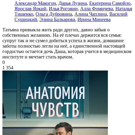
Александр Макогон
,
Дарья Лузина
,
Екатерина Самойло
,
Ярослав Яркий
,
Илья Роговин
,
Алла Фомичева
,
Наталья
Тищенко
,
Ольга Дубровина
,
Алина Чаплина
,
Василий
Сушицкий
,
Элина Балкарова
,
Ирина Минеева
Татьяна привыкла жить ради других, давно забыв о
собственных желаниях. На её плечах держится вся семья:
супруг так и не сумел добиться успеха в жизни, домашние
заботы полностью легли на неё, а единственной настоящей
гордостью остается дочь Даша, которая учится в медицинском
институте и мечтает стать врачом.
0
1 354