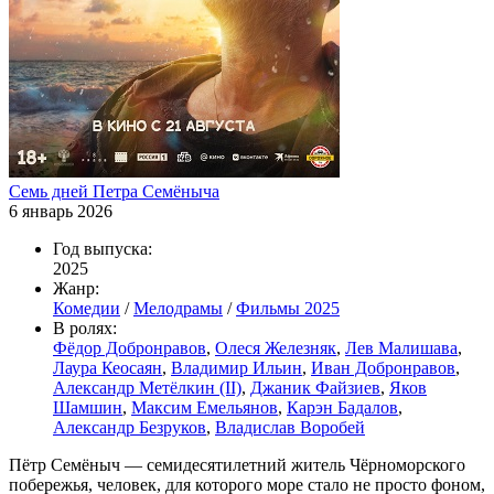
Семь дней Петра Семёныча
6 январь 2026
Год выпуска:
2025
Жанр:
Комедии
/
Мелодрамы
/
Фильмы 2025
В ролях:
Фёдор Добронравов
,
Олеся Железняк
,
Лев Малишава
,
Лаура Кеосаян
,
Владимир Ильин
,
Иван Добронравов
,
Александр Метёлкин (II)
,
Джаник Файзиев
,
Яков
Шамшин
,
Максим Емельянов
,
Карэн Бадалов
,
Александр Безруков
,
Владислав Воробей
Пётр Семёныч — семидесятилетний житель Чёрноморского
побережья, человек, для которого море стало не просто фоном,