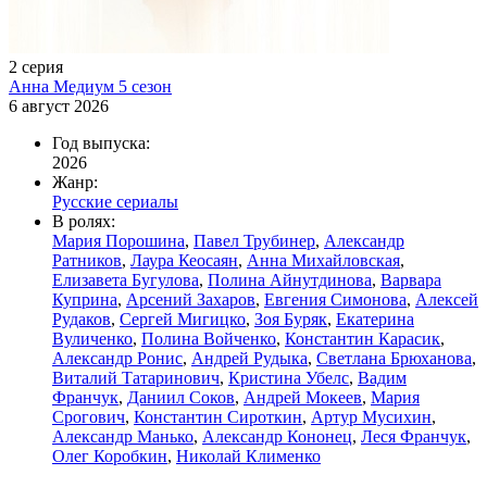
2 серия
Анна Медиум 5 сезон
6 август 2026
Год выпуска:
2026
Жанр:
Русские сериалы
В ролях:
Мария Порошина
,
Павел Трубинер
,
Александр
Ратников
,
Лаура Кеосаян
,
Анна Михайловская
,
Елизавета Бугулова
,
Полина Айнутдинова
,
Варвара
Куприна
,
Арсений Захаров
,
Евгения Симонова
,
Алексей
Рудаков
,
Сергей Мигицко
,
Зоя Буряк
,
Екатерина
Вуличенко
,
Полина Войченко
,
Константин Карасик
,
Александр Ронис
,
Андрей Рудыка
,
Светлана Брюханова
,
Виталий Татаринович
,
Кристина Убелс
,
Вадим
Франчук
,
Даниил Соков
,
Андрей Мокеев
,
Мария
Срогович
,
Константин Сироткин
,
Артур Мусихин
,
Александр Манько
,
Александр Кононец
,
Леся Франчук
,
Олег Коробкин
,
Николай Клименко