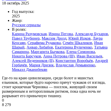
18 октябрь 2025
Год выпуска:
2025
Жанр:
Русские сериалы
В ролях:
Карина Разумовская
,
Ирина Пегова
,
Александр Бухаров
,
Павел Трубинер
,
Максим Дрозд
,
Юрий Ицков
,
Лаура
Кеосаян
,
Серафима Рудакова
,
Семён Шкаликов
,
Иван
Шарый
,
Анвар Либабов
,
Екатерина Вуличенко
,
Татьяна
Самарина
,
Маргарита Бычкова
,
Елена Симонова
,
Никита Барсуков
,
Анна Петрова (III)
,
Иван Васильев
,
Алексей Ведерников (II)
,
Константин Воробьёв
,
Андрей
Горбачёв
,
Мария Дризик
,
Владислав Демьяненко
,
Микаэл Джанибекян
Где-то на краю цивилизации, среди болот и мшистых
ельников, которые будто нарочно прячут чужаков от взгляда,
стоит крошечная Черновка — поселок, живущий своим
размеренным и неторопливым ритмом, пока одна ночь не
разрывает его привычную тишину.
0
8 279