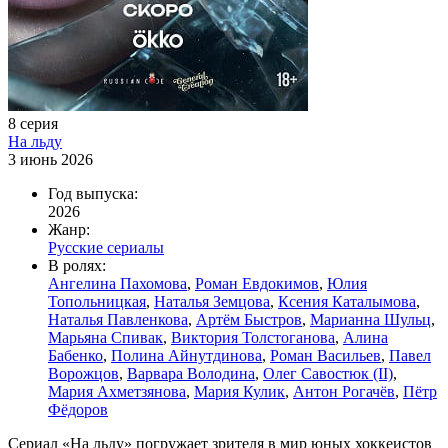
8 серия
На льду
3 июнь 2026
Год выпуска:
2026
Жанр:
Русские сериалы
В ролях:
Ангелина Пахомова
,
Роман Евдокимов
,
Юлия
Топольницкая
,
Наталья Земцова
,
Ксения Каталымова
,
Наталья Павленкова
,
Артём Быстров
,
Марианна Шульц
,
Марьяна Спивак
,
Виктория Толстоганова
,
Алина
Бабенко
,
Полина Айнутдинова
,
Роман Васильев
,
Павел
Ворожцов
,
Варвара Володина
,
Олег Савостюк (II)
,
Мария Ахметзянова
,
Мария Кулик
,
Антон Рогачёв
,
Пётр
Фёдоров
Сериал «На льду» погружает зрителя в мир юных хоккеистов