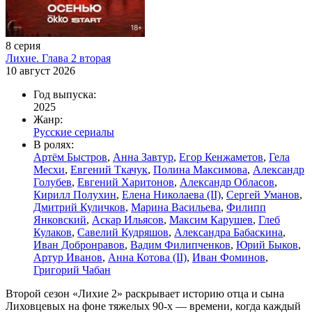
8 серия
Лихие. Глава 2 вторая
10 август 2026
Год выпуска:
2025
Жанр:
Русские сериалы
В ролях:
Артём Быстров
,
Анна Завтур
,
Егор Кенжаметов
,
Гела
Месхи
,
Евгений Ткачук
,
Полина Максимова
,
Александр
Голубев
,
Евгений Харитонов
,
Александр Обласов
,
Кирилл Полухин
,
Елена Николаева (II)
,
Сергей Уманов
,
Дмитрий Куличков
,
Марина Васильева
,
Филипп
Янковский
,
Аскар Ильясов
,
Максим Карушев
,
Глеб
Кулаков
,
Савелий Кудряшов
,
Александра Бабаскина
,
Иван Добронравов
,
Вадим Филипченков
,
Юрий Быков
,
Артур Иванов
,
Анна Котова (II)
,
Иван Фоминов
,
Григорий Чабан
Второй сезон «Лихие 2» раскрывает историю отца и сына
Лиховцевых на фоне тяжелых 90-х — времени, когда каждый