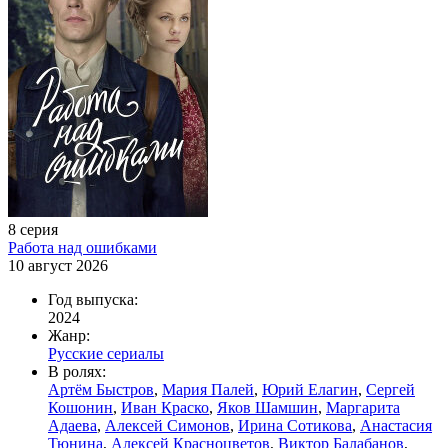
8 серия
Работа над ошибками
10 август 2026
Год выпуска:
2024
Жанр:
Русские сериалы
В ролях:
Артём Быстров
,
Мария Палей
,
Юрий Елагин
,
Сергей
Кошонин
,
Иван Краско
,
Яков Шамшин
,
Маргарита
Адаева
,
Алексей Симонов
,
Ирина Сотикова
,
Анастасия
Тюнина
,
Алексей Красноцветов
,
Виктор Балабанов
,