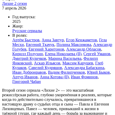
Лихие 2 сезон
7 апрель 2026
Год выпуска:
2025
Жанр:
Русские сериалы
В ролях:
Артём Быстров
,
Анна Завтур
,
Егор Кенжаметов
,
Гела
Месхи
,
Евгений Ткачук
,
Полина Максимова
,
Александр
Голубев
,
Евгений Харитонов
,
Александр Обласов
,
Кирилл Полухин
,
Елена Николаева (II)
,
Сергей Уманов
,
Дмитрий Куличков
,
Марина Васильева
,
Филипп
Янковский
,
Аскар Ильясов
,
Максим Карушев
,
Глеб
Кулаков
,
Савелий Кудряшов
,
Александра Бабаскина
,
Иван Добронравов
,
Вадим Филипченков
,
Юрий Быков
,
Артур Иванов
,
Анна Котова (II)
,
Иван Фоминов
,
Григорий Чабан
Второй сезон сериала «Лихие 2» — это масштабная
режиссёрская работа, глубоко укоренённая в реалиях, которые
когда-то действительно случались, превратившиеся в
настоящую драму о судьбах отца и сына — Павла и Евгения
Лиховцевых. Павел — человек, привыкший к жизни в
таёжной глуши, где каждый день — борьба за выживание и