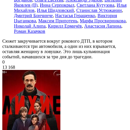
Яковлев (II)
,
Инна Серпокрыл
,
Светлана Кутузова
,
Илья
Михайлов
,
Илья Шидловский
,
Станислав Устюжанин
,
Дмитрий Бончинче
,
Настасья Геращенко
,
Виктория
Цыганкова
,
Максим Припотень
,
Марфа Просвирникова
,
Николай Алипа
,
Кирилл Ермичёв
,
Анастасия Лапина
,
Роман Казачков
Сюжет закручивается вокруг рокового ДТП, в котором
сталкиваются три автомобиля, а один из них взрывается,
оставляя женщину в ловушке. Это лишь кульминация
событий, начавшихся за три дня до трагедии.
0
13 168