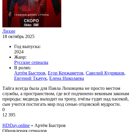
Лихие
18 октябрь 2025
Год выпуска:
2024
Жанр:
Русские сериалы
В ролях:
Артём Быстров
,
Егор Кенжаметов
,
Савелий Кудряшов
,
Евгений Ткачук
,
Елена Николаева
Тайга всегда была для Павла Лиховцева не просто местом
службы, а пространством, где всё подчинено вековым законам
природы: медведь выходит на тропу, пчёлы гудят над пасекой,
сын учится постигать мир под сенью отцовской мудрости.
0
12 395
HDDay.online
» Артём Быстров
Обновления сериалов