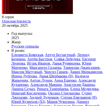
8 серия
Опасная близость
20 октябрь 2025
Год выпуска:
2025
Жанр:
Русские сериалы
В ролях:
Елизавета Боярская
,
Артур Бесчастный
,
Леонид
Бичевин
,
Артём Быстров
,
Софья Лебедева
,
Евгения
Леонова
,
Игорь Иванов
,
Дарья Румянцева
,
Юлия
Марченко
,
Маргарита Силаева
,
Тамирлан Джангазиев
,
Максим Матузный
,
Чингиз Гараев
,
Дамир Миркамилов
,
Ирина Дубцова
,
Дарья Щербакова (II)
,
Надежда
Жарычева
,
Антон Лунин
,
Анна Ещенко
,
Александр
Кухаренко
,
Александр Маврин
,
Анастасия Дашина
,
Дарина Седых
,
Рината Тимербаева
,
Елена Медведева
,
Николай Кисличенко
,
Оксана Стрельцова
,
Сурен
Джилазян
,
Андрей Дудников
,
Степан Емельянов (II)
,
Юрий Кузнецов (XI)
,
Мария Чувилина
,
Даниил
Богданов
,
Ольга Евсеева
,
Александр Удалов
,
Виталий