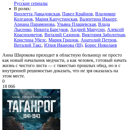
Русские сериалы
В ролях:
Виолетта Давыдовская
,
Павел Крайнов
,
Владимир
Колганов
,
Мария Капустинская
,
Валентина Иккерт
,
Ариана Парамонова
,
Ульяна Плащевская
,
Влада
Лысенко
,
Никита Барсуков
,
Андрей Марусин
,
Алексей
Красноцветов
,
Виталий Сазонов
,
Виктория Заболотная
,
Кристина Убелс
,
Мария Грицюк
,
Анатолий Петров
,
Виталий Такс
,
Юлия Иванова (III)
,
Борис Николаев
Анна Широкова приходит в областную больницу не просто
как новый начальник медчасти, а как человек, готовый начать
жизнь с чистого листа — с тяжестью прошлых обид, но и с
внутренней решимостью доказать, что не зря оказалась на
этом месте.
0
18 066