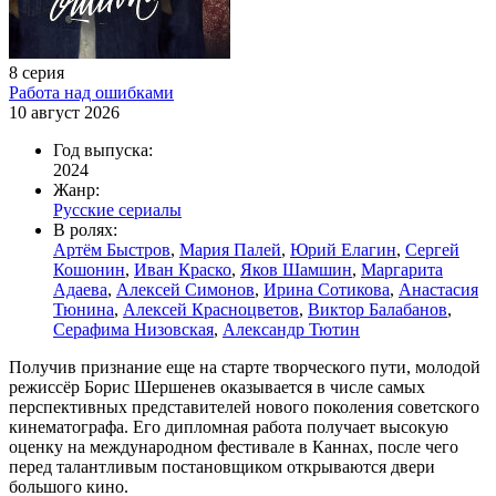
8 серия
Работа над ошибками
10 август 2026
Год выпуска:
2024
Жанр:
Русские сериалы
В ролях:
Артём Быстров
,
Мария Палей
,
Юрий Елагин
,
Сергей
Кошонин
,
Иван Краско
,
Яков Шамшин
,
Маргарита
Адаева
,
Алексей Симонов
,
Ирина Сотикова
,
Анастасия
Тюнина
,
Алексей Красноцветов
,
Виктор Балабанов
,
Серафима Низовская
,
Александр Тютин
Получив признание еще на старте творческого пути, молодой
режиссёр Борис Шершенев оказывается в числе самых
перспективных представителей нового поколения советского
кинематографа. Его дипломная работа получает высокую
оценку на международном фестивале в Каннах, после чего
перед талантливым постановщиком открываются двери
большого кино.