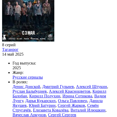
8 серий
Таганрог
14 май 2025
Год выпуска:
2025
Жанр:
Русские сериалы
В ролях:
Денис Донской
,
Дмитрий Гульнев
,
Алексей Штукин
,
Руслан Бальбуциев
,
Алексей Красноцветов
,
Кирилл
Балобан
,
Кирилл Полухин
,
Ирина Сотикова
,
Вадим
Лунгу
,
Дарья Кукарских
,
Ольга Павловец
,
Данила
Якушев
,
Юрий Батурин
,
Сергей Жарков
,
Семён
Стругачёв
,
Елизавета Ковалёва
,
Виталий Илюшкин
,
Вячеслав Аркунов
,
Сергей Сергеев