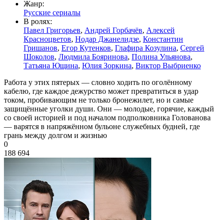
Жанр:
Русские сериалы
В ролях:
Павел Григорьев
,
Андрей Горбачёв
,
Алексей
Красноцветов
,
Нодар Джанелидзе
,
Константин
Гришанов
,
Егор Кутенков
,
Глафира Козулина
,
Сергей
Шоколов
,
Людмила Бояринова
,
Полина Ульянова
,
Татьяна Ющина
,
Юлия Зоркина
,
Виктор Выбриенко
Работа у этих пятерых — словно ходить по оголённому
кабелю, где каждое дежурство может превратиться в удар
током, пробивающим не только бронежилет, но и самые
защищённые уголки души. Они — молодые, горячие, каждый
со своей историей и под началом подполковника Голованова
— варятся в напряжённом бульоне служебных будней, где
грань между долгом и жизнью
0
188 694