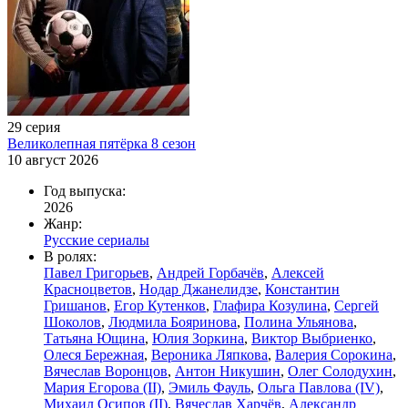
29 серия
Великолепная пятёрка 8 сезон
10 август 2026
Год выпуска:
2026
Жанр:
Русские сериалы
В ролях:
Павел Григорьев
,
Андрей Горбачёв
,
Алексей
Красноцветов
,
Нодар Джанелидзе
,
Константин
Гришанов
,
Егор Кутенков
,
Глафира Козулина
,
Сергей
Шоколов
,
Людмила Бояринова
,
Полина Ульянова
,
Татьяна Ющина
,
Юлия Зоркина
,
Виктор Выбриенко
,
Олеся Бережная
,
Вероника Ляпкова
,
Валерия Сорокина
,
Вячеслав Воронцов
,
Антон Никушин
,
Олег Солодухин
,
Мария Егорова (II)
,
Эмиль Фауль
,
Ольга Павлова (IV)
,
Михаил Осипов (II)
,
Вячеслав Харчёв
,
Александр