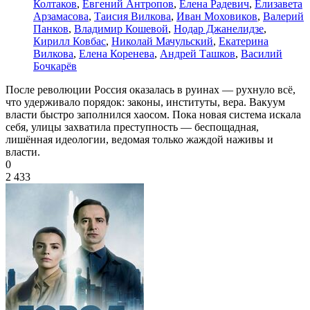
Колтаков
,
Евгений Антропов
,
Елена Радевич
,
Елизавета
Арзамасова
,
Таисия Вилкова
,
Иван Моховиков
,
Валерий
Панков
,
Владимир Кошевой
,
Нодар Джанелидзе
,
Кирилл Ковбас
,
Николай Мачульский
,
Екатерина
Вилкова
,
Елена Коренева
,
Андрей Ташков
,
Василий
Бочкарёв
После революции Россия оказалась в руинах — рухнуло всё,
что удерживало порядок: законы, институты, вера. Вакуум
власти быстро заполнился хаосом. Пока новая система искала
себя, улицы захватила преступность — беспощадная,
лишённая идеологии, ведомая только жаждой наживы и
власти.
0
2 433