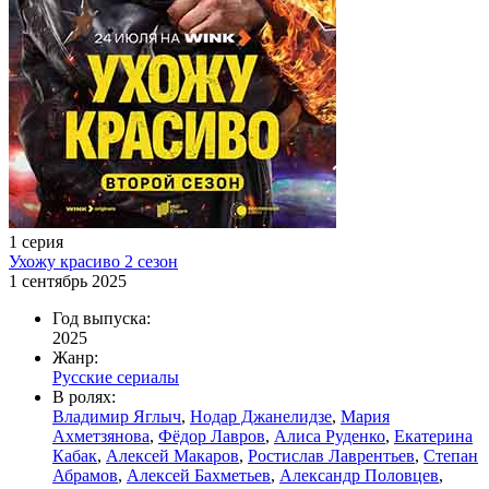
1 серия
Ухожу красиво 2 сезон
1 сентябрь 2025
Год выпуска:
2025
Жанр:
Русские сериалы
В ролях:
Владимир Яглыч
,
Нодар Джанелидзе
,
Мария
Ахметзянова
,
Фёдор Лавров
,
Алиса Руденко
,
Екатерина
Кабак
,
Алексей Макаров
,
Ростислав Лаврентьев
,
Степан
Абрамов
,
Алексей Бахметьев
,
Александр Половцев
,