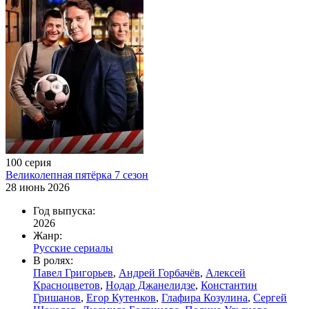
100 серия
Великолепная пятёрка 7 сезон
28 июнь 2026
Год выпуска:
2026
Жанр:
Русские сериалы
В ролях:
Павел Григорьев
,
Андрей Горбачёв
,
Алексей
Красноцветов
,
Нодар Джанелидзе
,
Константин
Гришанов
,
Егор Кутенков
,
Глафира Козулина
,
Сергей