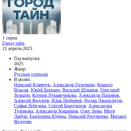
1 серия
Город тайн
21 апрель 2025
Год выпуска:
2025
Жанр:
Русские сериалы
В ролях:
Николай Клямчук
,
Александр Галочкин
,
Кирилл
Власов
,
Юрий Брешин
,
Василий Шлыков
,
Григорий
Зельцер
,
Ксения Лукьянчикова
,
Александр Пахомов
,
Алексей Фаддеев
,
Илья Любимов
,
Нодар Джанелидзе
,
Софья Лебедева
,
Сергей Бородинов
,
Александра
Тулинова
,
Александр Хошабаев
,
Олег Зима
,
Митя
Лабуш
,
Екатерина Юдина
,
Николай Разуменко
,
Михаил
Водзуми