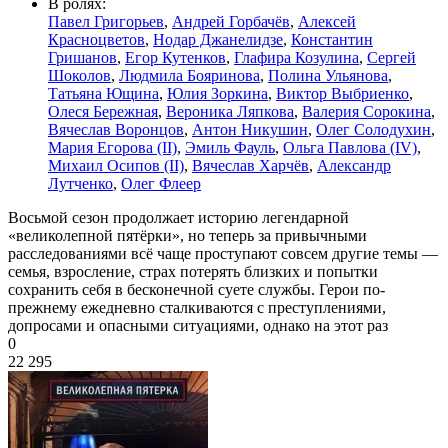
В ролях:
Павел Григорьев
,
Андрей Горбачёв
,
Алексей
Красноцветов
,
Нодар Джанелидзе
,
Константин
Гришанов
,
Егор Кутенков
,
Глафира Козулина
,
Сергей
Шоколов
,
Людмила Бояринова
,
Полина Ульянова
,
Татьяна Ющина
,
Юлия Зоркина
,
Виктор Выбриенко
,
Олеся Бережная
,
Вероника Ляпкова
,
Валерия Сорокина
,
Вячеслав Воронцов
,
Антон Никушин
,
Олег Солодухин
,
Мария Егорова (II)
,
Эмиль Фауль
,
Ольга Павлова (IV)
,
Михаил Осипов (II)
,
Вячеслав Харчёв
,
Александр
Лутченко
,
Олег Флеер
Восьмой сезон продолжает историю легендарной
«великолепной пятёрки», но теперь за привычными
расследованиями всё чаще проступают совсем другие темы —
семья, взросление, страх потерять близких и попытки
сохранить себя в бесконечной суете службы. Герои по-
прежнему ежедневно сталкиваются с преступлениями,
допросами и опасными ситуациями, однако на этот раз
0
22 295