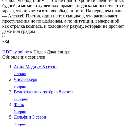
Сериал «Город тайн» — это не просто хроники следственных
будней, а мозаика душевных шрамов, недосказанных чувств и
мрака, что прячется в тенях обыденности. На переднем плане
— Алексей Платов, один из тех сыщиков, что раскрывают
преступления не по шаблонам, а по интуиции, выверенной,
как стрелка компаса, и холодному разуму, который не дрогнет
даже под градом
0
384
HDDay.online
» Нодар Джанелидзе
Обновления сериалов
Анна Медиум 5 сезон
2 серия
Число зверя
3 серия
Великолепная пятёрка 8 сезон
27 серия
Фейк
5 серия
Дельфин 3 сезон
8 серия