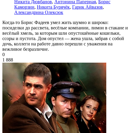
Никита Дювбанов
,
Антонина Паперная
,
Борис
Каморзин
,
Никита Бурячёк
,
Гарик Айвазов
,
Александрина Олексюк
Когда-то Борис Фадеев умел жить шумно и широко:
посиделки до рассвета, весёлые компании, лимон в стакане и
весёлый хмель, за которым шли опустошённые кошельки,
ссоры и пустота. Дом опустел — жена ушла, забрав с собой
дочь, коллеги на работе давно перешли с уважения на
вежливое безразличие.
0
1 888