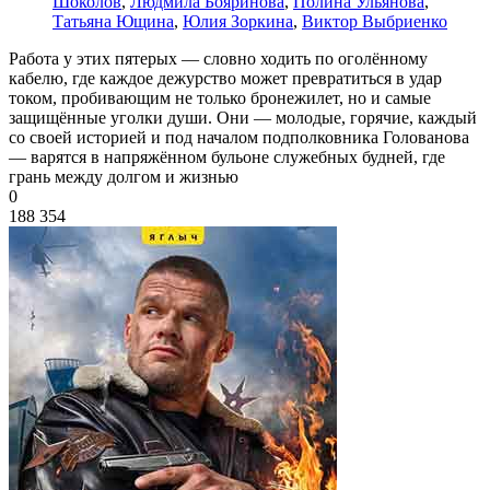
Шоколов
,
Людмила Бояринова
,
Полина Ульянова
,
Татьяна Ющина
,
Юлия Зоркина
,
Виктор Выбриенко
Работа у этих пятерых — словно ходить по оголённому
кабелю, где каждое дежурство может превратиться в удар
током, пробивающим не только бронежилет, но и самые
защищённые уголки души. Они — молодые, горячие, каждый
со своей историей и под началом подполковника Голованова
— варятся в напряжённом бульоне служебных будней, где
грань между долгом и жизнью
0
188 354