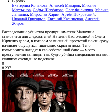
В ролях:
Екатерина Копанова
,
Алексей Макаров
,
Михаил
Мартьянов
,
Софья Щербакова
,
Олег Филипчик
,
Малика
Лапшина
,
Мирослав Харин
,
Артём Покровский
,
Николай Григорьев
,
Евгений Касьяненко
,
Алексей
Жиров
Расследование убийства предпринимателя Манохина
становится для следователей Натальи Ласточкиной и Олега
Юрченко делом, в котором за внешней простотой почти сразу
начинает ощущаться тщательно скрытая ложь. Тело
коммерсанта находят в его собственной бане — место
преступления выглядит так, будто убийца специально оставил
слишком очевидные подсказки.
0
8 237