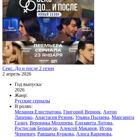
Секс. До и после 2 сезон
2 апрель 2026
Год выпуска:
2026
Жанр:
Русские сериалы
В ролях:
Мелания Елистратова
,
Григорий Верник
,
Антон
Лапенко
,
Анастасия Резник
,
Ульяна Пылаева
,
Маргарита
Галич
,
Вероника Мохирева
,
Елизавета Лотова
,
Ростислав Бершауэр
,
Алексей Макаров
,
Игорь
Черневич
,
Равшана Куркова
,
Алиса Каримова
,