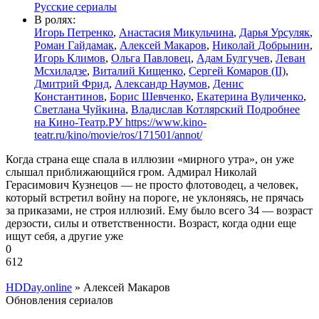
Русские сериалы
В ролях:
Игорь Петренко
,
Анастасия Микульчина
,
Дарья Урсуляк
,
Роман Гайдамак
,
Алексей Макаров
,
Николай Добрынин
,
Игорь Климов
,
Ольга Павловец
,
Адам Булгучев
,
Леван
Мсхиладзе
,
Виталий Кищенко
,
Сергей Комаров (II)
,
Дмитрий Фрид
,
Александр Наумов
,
Денис
Константинов
,
Борис Шевченко
,
Екатерина Вуличенко
,
Светлана Чуйкина
,
Владислав Котлярский Подробнее
на Кино-Театр.РУ https://www.kino-
teatr.ru/kino/movie/ros/171501/annot/
Когда страна еще спала в иллюзии «мирного утра», он уже
слышал приближающийся гром. Адмирал Николай
Герасимович Кузнецов — не просто флотоводец, а человек,
который встретил войну на пороге, не уклоняясь, не прячась
за приказами, не строя иллюзий. Ему было всего 34 — возраст
дерзости, силы и ответственности. Возраст, когда одни еще
ищут себя, а другие уже
0
612
HDDay.online
» Алексей Макаров
Обновления сериалов