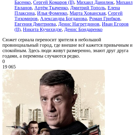
Басенко
,
Сергей Комаров (II)
,
Михаил Данилюк
,
Михаил
Евланов
,
Артём Ткаченко
,
Дмитрий Тополь
,
Елена
Плаксина
,
Илья Фоменко
,
Марта Хованская
,
Сергей
Тихомиров
,
Александра Богданова
,
Роман Грибков
,
Евгения Дмитриева
,
Денис Нагретдинов
,
Иван Егоров
(II)
,
Никита Кучихидзе
,
Денис Бондаренко
Сюжет сериала переносит зрителя в небольшой
провинциальный город, где внешне всё кажется привычным и
спокойным. Здесь люди живут размеренно, знают друг друга
годами, а перемены случаются редко.
0
19 065