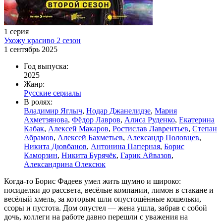
1 серия
Ухожу красиво 2 сезон
1 сентябрь 2025
Год выпуска:
2025
Жанр:
Русские сериалы
В ролях:
Владимир Яглыч
,
Нодар Джанелидзе
,
Мария
Ахметзянова
,
Фёдор Лавров
,
Алиса Руденко
,
Екатерина
Кабак
,
Алексей Макаров
,
Ростислав Лаврентьев
,
Степан
Абрамов
,
Алексей Бахметьев
,
Александр Половцев
,
Никита Дювбанов
,
Антонина Паперная
,
Борис
Каморзин
,
Никита Бурячёк
,
Гарик Айвазов
,
Александрина Олексюк
Когда-то Борис Фадеев умел жить шумно и широко:
посиделки до рассвета, весёлые компании, лимон в стакане и
весёлый хмель, за которым шли опустошённые кошельки,
ссоры и пустота. Дом опустел — жена ушла, забрав с собой
дочь, коллеги на работе давно перешли с уважения на