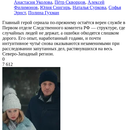
Анастасия Уколова
,
Пётр Скворцов
,
Алексей
Филимонов
,
Юлия Снигирь
,
Наталья Суркова
,
Софья
Эрнст
,
Полина Гухман
Главный герой сериала по-прежнему остаётся верен службе в
Первом отделе Следственного комитета РФ — структуре, где
случайных людей не держат, а ошибки обходятся слишком
дорого. Его опыт, наработанный годами, и почти
интуитивное чутьё снова оказываются незаменимыми при
расследовании запутанных дел, растянувшихся на весь
Северо-Западный регион.
0
7 612