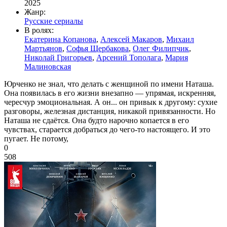
2025
Жанр:
Русские сериалы
В ролях:
Екатерина Копанова
,
Алексей Макаров
,
Михаил
Мартьянов
,
Софья Щербакова
,
Олег Филипчик
,
Николай Григорьев
,
Арсений Тополага
,
Мария
Малиновская
Юрченко не знал, что делать с женщиной по имени Наташа.
Она появилась в его жизни внезапно — упрямая, искренняя,
чересчур эмоциональная. А он... он привык к другому: сухие
разговоры, железная дистанция, никакой привязанности. Но
Наташа не сдаётся. Она будто нарочно копается в его
чувствах, старается добраться до чего-то настоящего. И это
пугает. Не потому,
0
508