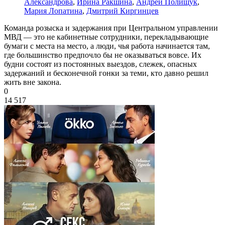
Александрова
,
Ирина Ракшина
,
Андрей Полищук
,
Мария Лопатина
,
Дмитрий Киргинцев
Команда розыска и задержания при Центральном управлении
МВД — это не кабинетные сотрудники, перекладывающие
бумаги с места на место, а люди, чья работа начинается там,
где большинство предпочло бы не оказываться вовсе. Их
будни состоят из постоянных выездов, слежек, опасных
задержаний и бесконечной гонки за теми, кто давно решил
жить вне закона.
0
14 517