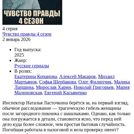
4 серия
Чувство правды 4 сезон
2 январь 2026
Год выпуска:
2025
Жанр:
Русские сериалы
В ролях:
Екатерина Копанова
,
Алексей Макаров
,
Михаил
Мартьянов
,
Софья Щербакова
,
Олег Филипчик
,
Малика
Лапшина
,
Мирослав Харин
,
Николай Григорьев
,
Мария
Малиновская
,
Евгений Касьяненко
Инспектор Наталья Ласточкина берётся за, на первый взгляд,
обычное расследование — трагическую гибель женщины
после загородного пикника с шашлыками. Однако, как только
она погружается в детали, становится ясно, что перед ней
дело куда более сложное, чем простая бытовая случайность.
Погибшая работала в налоговой и вела проверку ивент?