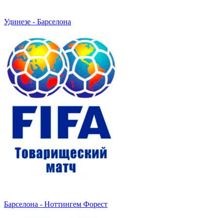
Удинезе - Барселона
Барселона - Ноттингем Форест