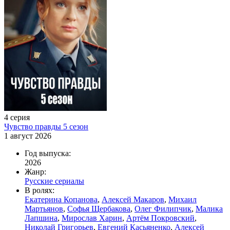
4 серия
Чувство правды 5 сезон
1 август 2026
Год выпуска:
2026
Жанр:
Русские сериалы
В ролях:
Екатерина Копанова
,
Алексей Макаров
,
Михаил
Мартьянов
,
Софья Щербакова
,
Олег Филипчик
,
Малика
Лапшина
,
Мирослав Харин
,
Артём Покровский
,
Николай Григорьев
,
Евгений Касьяненко
,
Алексей