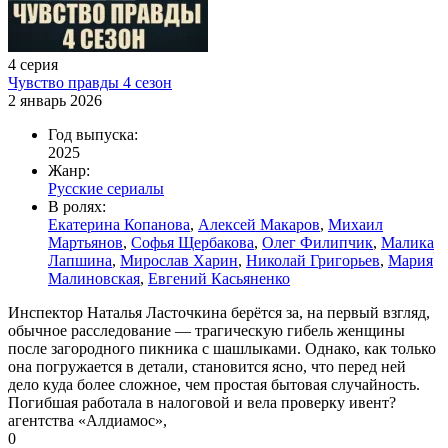
4 серия
Чувство правды 4 сезон
2 январь 2026
Год выпуска:
2025
Жанр:
Русские сериалы
В ролях:
Екатерина Копанова
,
Алексей Макаров
,
Михаил
Мартьянов
,
Софья Щербакова
,
Олег Филипчик
,
Малика
Лапшина
,
Мирослав Харин
,
Николай Григорьев
,
Мария
Малиновская
,
Евгений Касьяненко
Инспектор Наталья Ласточкина берётся за, на первый взгляд,
обычное расследование — трагическую гибель женщины
после загородного пикника с шашлыками. Однако, как только
она погружается в детали, становится ясно, что перед ней
дело куда более сложное, чем простая бытовая случайность.
Погибшая работала в налоговой и вела проверку ивент?
агентства «Алдиамос»,
0