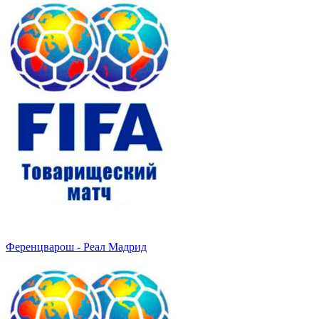
Ференцварош - Реал Мадрид