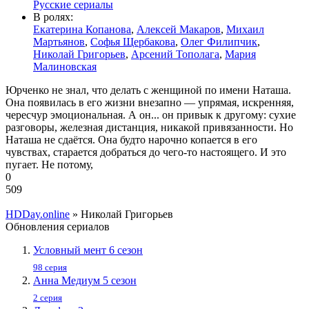
Русские сериалы
В ролях:
Екатерина Копанова
,
Алексей Макаров
,
Михаил
Мартьянов
,
Софья Щербакова
,
Олег Филипчик
,
Николай Григорьев
,
Арсений Тополага
,
Мария
Малиновская
Юрченко не знал, что делать с женщиной по имени Наташа.
Она появилась в его жизни внезапно — упрямая, искренняя,
чересчур эмоциональная. А он... он привык к другому: сухие
разговоры, железная дистанция, никакой привязанности. Но
Наташа не сдаётся. Она будто нарочно копается в его
чувствах, старается добраться до чего-то настоящего. И это
пугает. Не потому,
0
509
HDDay.online
» Николай Григорьев
Обновления сериалов
Условный мент 6 сезон
98 серия
Анна Медиум 5 сезон
2 серия