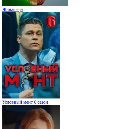
Живaя eдa
Условный мент 6 сезон