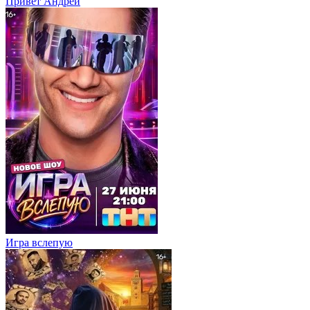
Привет Андpей
Игра вслепую