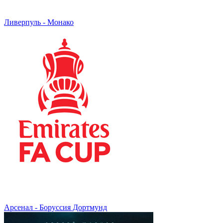
Ливерпуль - Монако
Арсенал - Боруссия Дортмунд