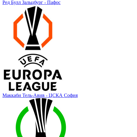
Ред Булл Зальцбург - Пафос
Маккаби Тель-Авив - ЦСКА София