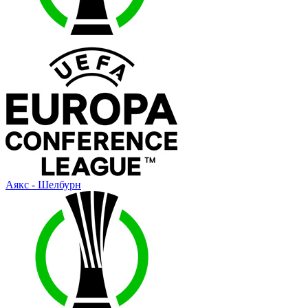
Аякс - Шелбурн