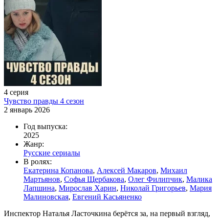
4 серия
Чувство правды 4 сезон
2 январь 2026
Год выпуска:
2025
Жанр:
Русские сериалы
В ролях:
Екатерина Копанова
,
Алексей Макаров
,
Михаил
Мартьянов
,
Софья Щербакова
,
Олег Филипчик
,
Малика
Лапшина
,
Мирослав Харин
,
Николай Григорьев
,
Мария
Малиновская
,
Евгений Касьяненко
Инспектор Наталья Ласточкина берётся за, на первый взгляд,