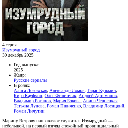
4 серия
Изумрудный город
30 декабрь 2025
Год выпуска:
2025
Жанр:
Русские сериалы
В ролях:
Алиса Лозовская
,
Александр Ломов
,
Тарас Кузьмин
,
Кира Кауфман
,
Олег Филипчик
,
Андрей Артамонов
,
Владимир Роганов
,
Мария Бокова
,
Арина Чернецкая
,
Татьяна Лунева
,
Роман Пшиченко
,
Владимир Лосицкий
,
Роман Личутин
Марину Ветрову направляют служить в Изумрудный —
небольшой, на первый взгляд спокойный провинциальный