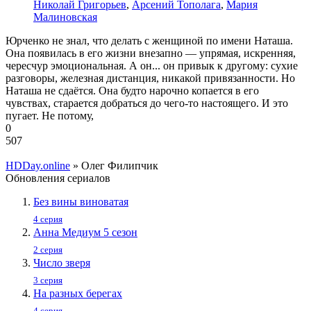
Николай Григорьев
,
Арсений Тополага
,
Мария
Малиновская
Юрченко не знал, что делать с женщиной по имени Наташа.
Она появилась в его жизни внезапно — упрямая, искренняя,
чересчур эмоциональная. А он... он привык к другому: сухие
разговоры, железная дистанция, никакой привязанности. Но
Наташа не сдаётся. Она будто нарочно копается в его
чувствах, старается добраться до чего-то настоящего. И это
пугает. Не потому,
0
507
HDDay.online
» Олег Филипчик
Обновления сериалов
Без вины виноватая
4 серия
Анна Медиум 5 сезон
2 серия
Число зверя
3 серия
На разных берегах
4 серия