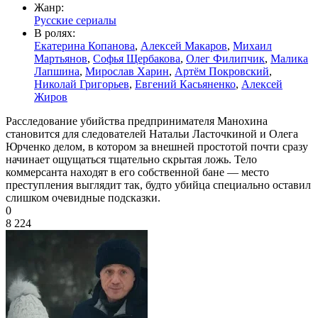
Жанр:
Русские сериалы
В ролях:
Екатерина Копанова
,
Алексей Макаров
,
Михаил
Мартьянов
,
Софья Щербакова
,
Олег Филипчик
,
Малика
Лапшина
,
Мирослав Харин
,
Артём Покровский
,
Николай Григорьев
,
Евгений Касьяненко
,
Алексей
Жиров
Расследование убийства предпринимателя Манохина
становится для следователей Натальи Ласточкиной и Олега
Юрченко делом, в котором за внешней простотой почти сразу
начинает ощущаться тщательно скрытая ложь. Тело
коммерсанта находят в его собственной бане — место
преступления выглядит так, будто убийца специально оставил
слишком очевидные подсказки.
0
8 224