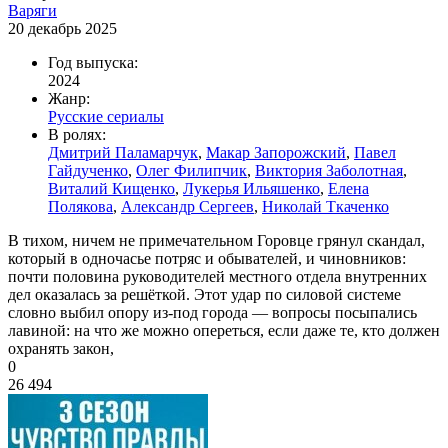
Варяги
20 декабрь 2025
Год выпуска:
2024
Жанр:
Русские сериалы
В ролях:
Дмитрий Паламарчук
,
Макар Запорожский
,
Павел
Гайдученко
,
Олег Филипчик
,
Виктория Заболотная
,
Виталий Кищенко
,
Лукерья Ильяшенко
,
Елена
Полякова
,
Александр Сергеев
,
Николай Ткаченко
В тихом, ничем не примечательном Горовце грянул скандал,
который в одночасье потряс и обывателей, и чиновников:
почти половина руководителей местного отдела внутренних
дел оказалась за решёткой. Этот удар по силовой системе
словно выбил опору из-под города — вопросы посыпались
лавиной: на что же можно опереться, если даже те, кто должен
охранять закон,
0
26 494