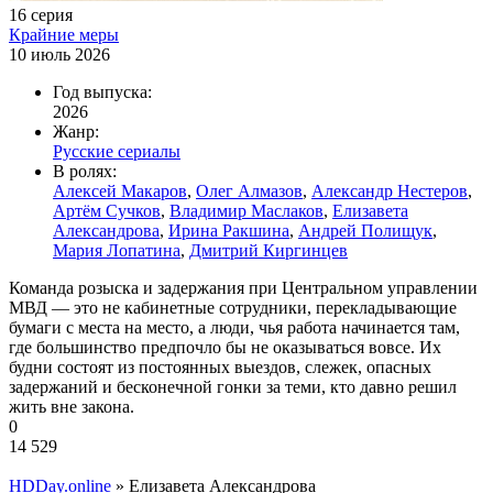
16 серия
Крайние меры
10 июль 2026
Год выпуска:
2026
Жанр:
Русские сериалы
В ролях:
Алексей Макаров
,
Олег Алмазов
,
Александр Нестеров
,
Артём Сучков
,
Владимир Маслаков
,
Елизавета
Александрова
,
Ирина Ракшина
,
Андрей Полищук
,
Мария Лопатина
,
Дмитрий Киргинцев
Команда розыска и задержания при Центральном управлении
МВД — это не кабинетные сотрудники, перекладывающие
бумаги с места на место, а люди, чья работа начинается там,
где большинство предпочло бы не оказываться вовсе. Их
будни состоят из постоянных выездов, слежек, опасных
задержаний и бесконечной гонки за теми, кто давно решил
жить вне закона.
0
14 529
HDDay.online
» Елизавета Александрова