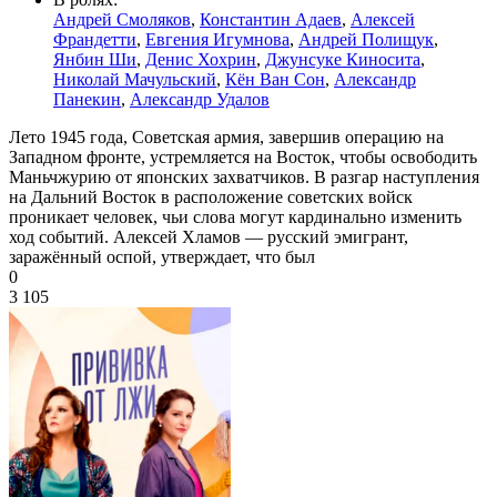
Андрей Смоляков
,
Константин Адаев
,
Алексей
Франдетти
,
Евгения Игумнова
,
Андрей Полищук
,
Янбин Ши
,
Денис Хохрин
,
Джунсуке Киносита
,
Николай Мачульский
,
Кён Ван Сон
,
Александр
Панекин
,
Александр Удалов
Лето 1945 года, Советская армия, завершив операцию на
Западном фронте, устремляется на Восток, чтобы освободить
Маньчжурию от японских захватчиков. В разгар наступления
на Дальний Восток в расположение советских войск
проникает человек, чьи слова могут кардинально изменить
ход событий. Алексей Хламов — русский эмигрант,
заражённый оспой, утверждает, что был
0
3 105