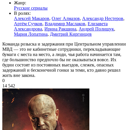
Жанр:
Русские сериалы
В ролях:
Алексей Макаров
,
Олег Алмазов
,
Александр Нестеров
,
Артём Сучков
,
Владимир Маслаков
,
Елизавета
Александрова
,
Ирина Ракшина
,
Андрей Полищук
,
Мария Лопатина
,
Дмитрий Киргинцев
Команда розыска и задержания при Центральном управлении
МВД — это не кабинетные сотрудники, перекладывающие
бумаги с места на место, а люди, чья работа начинается там,
где большинство предпочло бы не оказываться вовсе. Их
будни состоят из постоянных выездов, слежек, опасных
задержаний и бесконечной гонки за теми, кто давно решил
жить вне закона.
0
14 542