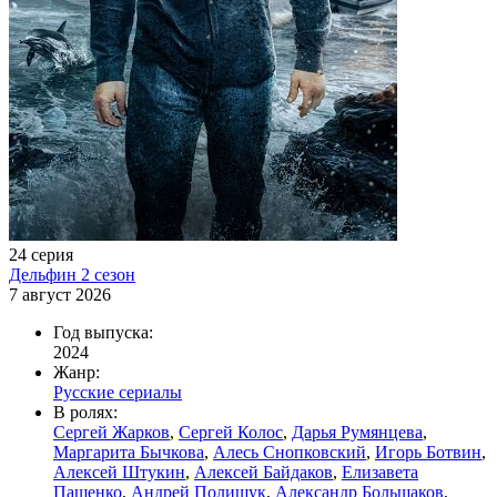
24 серия
Дельфин 2 сезон
7 август 2026
Год выпуска:
2024
Жанр:
Русские сериалы
В ролях:
Сергей Жарков
,
Сергей Колос
,
Дарья Румянцева
,
Маргарита Бычкова
,
Алесь Снопковский
,
Игорь Ботвин
,
Алексей Штукин
,
Алексей Байдаков
,
Елизавета
Пащенко
,
Андрей Полищук
,
Александр Большаков
,