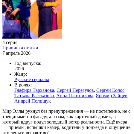
4 серия
Прививка от лжи
7 апрель 2026
Год выпуска:
2026
Жанр:
Русские сериалы
В ролях:
Глафира Тарханова
,
Сергей Перегудов
,
Сергей Колос
,
Татьяна Рассказова
,
Анна Плотникова
,
Яромир Зайцев
,
Андрей Полищук
Мир Эллы рухнул без предупреждения — не постепенно, не с
трещинами по фасаду, а разом, как карточный домик, в
который вдруг подул холодный ветер реальности. Ещё вчера
— приёмы, вспышки камер, водители у подъезда и ощущение,
что деньги решают всё.