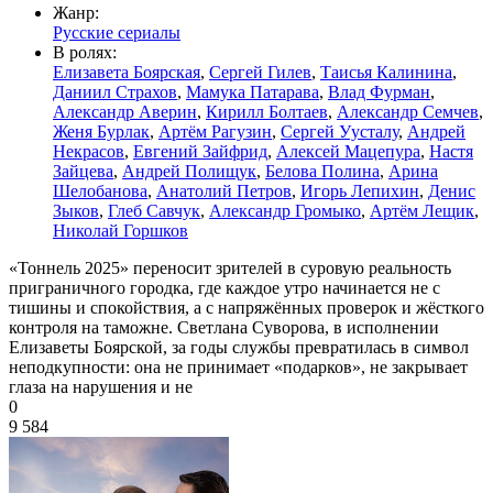
Жанр:
Русские сериалы
В ролях:
Елизавета Боярская
,
Сергей Гилев
,
Таисья Калинина
,
Даниил Страхов
,
Мамука Патарава
,
Влад Фурман
,
Александр Аверин
,
Кирилл Болтаев
,
Александр Семчев
,
Женя Бурлак
,
Артём Рагузин
,
Сергей Уусталу
,
Андрей
Некрасов
,
Евгений Зайфрид
,
Алексей Мацепура
,
Настя
Зайцева
,
Андрей Полищук
,
Белова Полина
,
Арина
Шелобанова
,
Анатолий Петров
,
Игорь Лепихин
,
Денис
Зыков
,
Глеб Савчук
,
Александр Громыко
,
Артём Лещик
,
Николай Горшков
«Тоннель 2025» переносит зрителей в суровую реальность
приграничного городка, где каждое утро начинается не с
тишины и спокойствия, а с напряжённых проверок и жёсткого
контроля на таможне. Светлана Суворова, в исполнении
Елизаветы Боярской, за годы службы превратилась в символ
неподкупности: она не принимает «подарков», не закрывает
глаза на нарушения и не
0
9 584