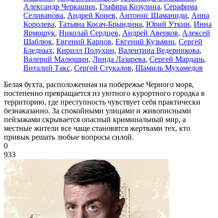
Александр Черкашин
,
Глафира Козулина
,
Серафима
Селиванова
,
Андрей Конев
,
Антонис Шаманиди
,
Анна
Королева
,
Татьяна Косач-Брындина
,
Юрий Уткин
,
Инна
Ярмошук
,
Николай Сердцев
,
Андрей Аверков
,
Алексей
Шаблюк
,
Евгений Карпов
,
Евгений Кузьмин
,
Сергей
Бледных
,
Кирилл Полухин
,
Валентина Ведерникова
,
Валерий Малюшин
,
Линда Лазарева
,
Сергей Мардарь
,
Виталий Такс
,
Сергей Стукалов
,
Шамиль Мухамедов
Белая бухта, расположенная на побережье Черного моря,
постепенно превращается из уютного курортного городка в
территорию, где преступность чувствует себя практически
безнаказанно. За спокойными улицами и живописными
пейзажами скрывается опасный криминальный мир, а
местные жители все чаще становятся жертвами тех, кто
привык решать любые вопросы силой.
0
933