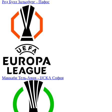
Ред Булл Зальцбург - Пафос
Маккаби Тель-Авив - ЦСКА София