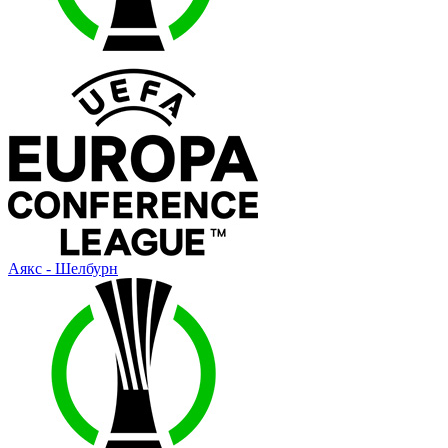
Аякс - Шелбурн