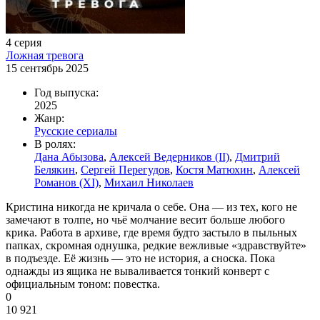
4 серия
Ложная тревога
15 сентябрь 2025
Год выпуска:
2025
Жанр:
Русские сериалы
В ролях:
Дана Абызова
,
Алексей Ведерников (II)
,
Дмитрий
Белякин
,
Сергей Перегудов
,
Костя Матюхин
,
Алексей
Романов (XI)
,
Михаил Николаев
Кристина никогда не кричала о себе. Она — из тех, кого не
замечают в толпе, но чьё молчание весит больше любого
крика. Работа в архиве, где время будто застыло в пыльных
папках, скромная однушка, редкие вежливые «здравствуйте»
в подъезде. Её жизнь — это не история, а сноска. Пока
однажды из ящика не вываливается тонкий конверт с
официальным тоном: повестка.
0
10 921