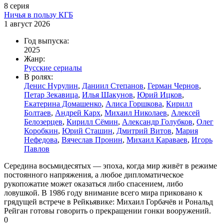
8 серия
Ничья в пользу КГБ
1 август 2026
Год выпуска:
2025
Жанр:
Русские сериалы
В ролях:
Денис Нурулин
,
Даниил Степанов
,
Герман Чернов
,
Петар Зекавица
,
Илья Шакунов
,
Юрий Ицков
,
Екатерина Домашенко
,
Алиса Горшкова
,
Кирилл
Болтаев
,
Андрей Карх
,
Михаил Николаев
,
Алексей
Белозерцев
,
Кирилл Сёмин
,
Александр Голубков
,
Олег
Коробкин
,
Юрий Сташин
,
Дмитрий Витов
,
Мария
Нефедова
,
Вячеслав Пронин
,
Михаил Караваев
,
Игорь
Павлов
Середина восьмидесятых — эпоха, когда мир живёт в режиме
постоянного напряжения, а любое дипломатическое
рукопожатие может оказаться либо спасением, либо
ловушкой. В 1986 году внимание всего мира приковано к
грядущей встрече в Рейкьявике: Михаил Горбачёв и Рональд
Рейган готовы говорить о прекращении гонки вооружений.
0