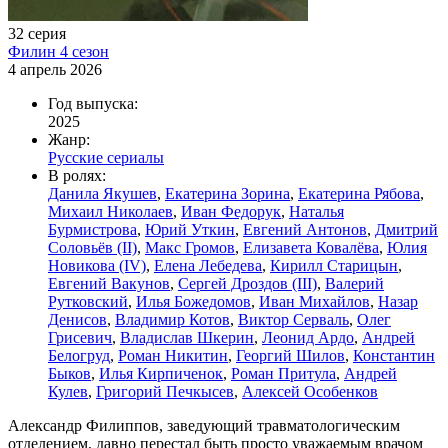
32 серия
Филин 4 сезон
4 апрель 2026
Год выпуска:
2025
Жанр:
Русские сериалы
В ролях:
Данила Якушев
,
Екатерина Зорина
,
Екатерина Рябова
,
Михаил Николаев
,
Иван Федорук
,
Наталья
Бурмистрова
,
Юрий Уткин
,
Евгений Антонов
,
Дмитрий
Соловьёв (II)
,
Макс Громов
,
Елизавета Ковалёва
,
Юлия
Новикова (IV)
,
Елена Лебедева
,
Кирилл Старицын
,
Евгений Вакунов
,
Сергей Дроздов (III)
,
Валерий
Рутковский
,
Илья Божедомов
,
Иван Михайлов
,
Назар
Денисов
,
Владимир Котов
,
Виктор Серваль
,
Олег
Грисевич
,
Владислав Шкерин
,
Леонид Ардо
,
Андрей
Белогруд
,
Роман Никитин
,
Георгий Шилов
,
Константин
Быков
,
Илья Кирпиченок
,
Роман Притула
,
Андрей
Кулев
,
Григорий Печкысев
,
Алексей Особенков
Александр Филиппов, заведующий травматологическим
отделением, давно перестал быть просто уважаемым врачом