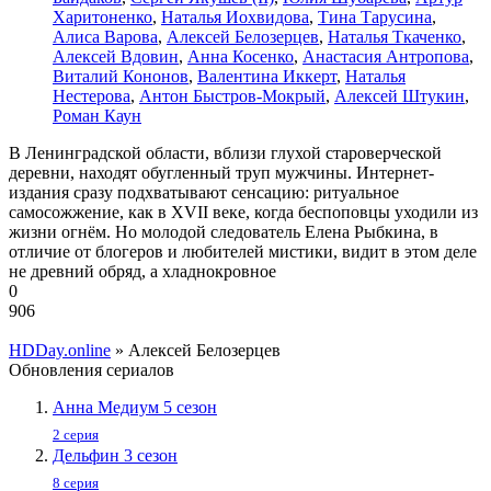
Харитоненко
,
Наталья Иохвидова
,
Тина Тарусина
,
Алиса Варова
,
Алексей Белозерцев
,
Наталья Ткаченко
,
Алексей Вдовин
,
Анна Косенко
,
Анастасия Антропова
,
Виталий Кононов
,
Валентина Иккерт
,
Наталья
Нестерова
,
Антон Быстров-Мокрый
,
Алексей Штукин
,
Роман Каун
В Ленинградской области, вблизи глухой староверческой
деревни, находят обугленный труп мужчины. Интернет-
издания сразу подхватывают сенсацию: ритуальное
самосожжение, как в XVII веке, когда беспоповцы уходили из
жизни огнём. Но молодой следователь Елена Рыбкина, в
отличие от блогеров и любителей мистики, видит в этом деле
не древний обряд, а хладнокровное
0
906
HDDay.online
» Алексей Белозерцев
Обновления сериалов
Анна Медиум 5 сезон
2 серия
Дельфин 3 сезон
8 серия