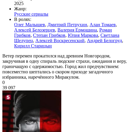
2025
Жанр:
Русские сериалы
В ролях:
Олег Малышев
,
Дмитрий Петрухин
,
Алан Томаев
,
Алексей Белозерцев
,
Валерия Ермошина
,
Роман
Грибков
,
Степан Грибков
,
Юлия Маркова
,
Светлана
Шелупец
,
Алексей Воскресенский
,
Андрей Белогруд
,
Кирилл Старицын
Ветер перемен прокатился над древним Новгородом,
закручивая в одну спираль людские страхи, ожидания и веру,
граничащую с одержимостью. Город жил предчувствием:
повсеместно шептались о скором приходе загадочного
избранника, наречённого Миракулом.
0
39 097