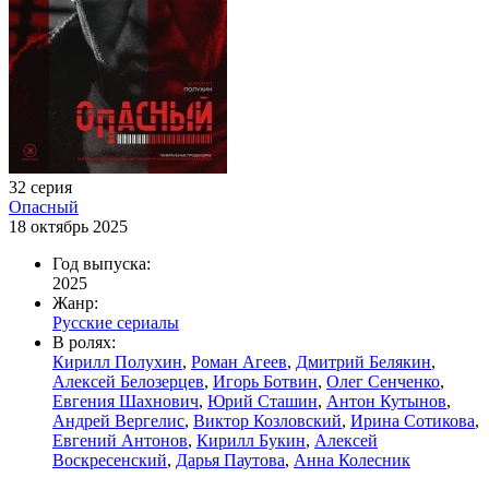
32 серия
Опасный
18 октябрь 2025
Год выпуска:
2025
Жанр:
Русские сериалы
В ролях:
Кирилл Полухин
,
Роман Агеев
,
Дмитрий Белякин
,
Алексей Белозерцев
,
Игорь Ботвин
,
Олег Сенченко
,
Евгения Шахнович
,
Юрий Сташин
,
Антон Кутынов
,
Андрей Вергелис
,
Виктор Козловский
,
Ирина Сотикова
,
Евгений Антонов
,
Кирилл Букин
,
Алексей
Воскресенский
,
Дарья Паутова
,
Анна Колесник