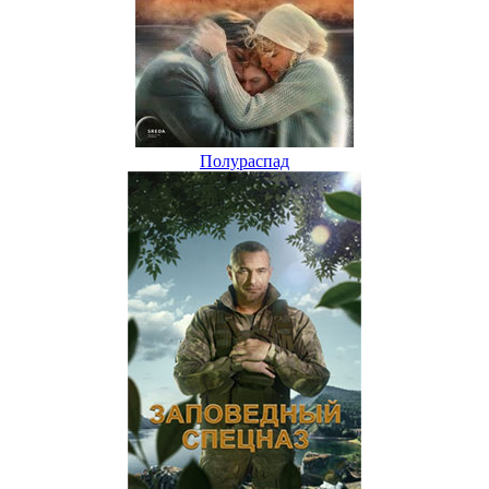
Полураспад