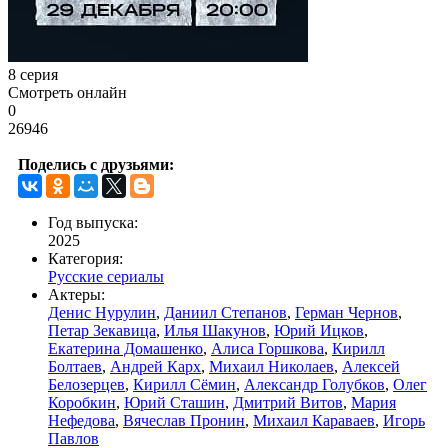
8 серия
Смотреть онлайн
0
26946
Поделись с друзьями:
Год выпуска:
2025
Категория:
Русские сериалы
Актеры:
Денис Нурулин
,
Даниил Степанов
,
Герман Чернов
,
Петар Зекавица
,
Илья Шакунов
,
Юрий Ицков
,
Екатерина Домашенко
,
Алиса Горшкова
,
Кирилл
Болтаев
,
Андрей Карх
,
Михаил Николаев
,
Алексей
Белозерцев
,
Кирилл Сёмин
,
Александр Голубков
,
Олег
Коробкин
,
Юрий Сташин
,
Дмитрий Витов
,
Мария
Нефедова
,
Вячеслав Пронин
,
Михаил Караваев
,
Игорь
Павлов