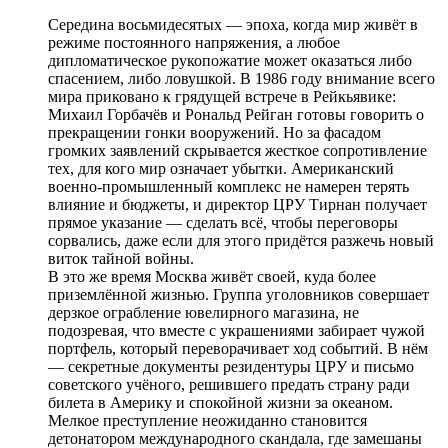
Середина восьмидесятых — эпоха, когда мир живёт в
режиме постоянного напряжения, а любое
дипломатическое рукопожатие может оказаться либо
спасением, либо ловушкой. В 1986 году внимание всего
мира приковано к грядущей встрече в Рейкьявике:
Михаил Горбачёв и Рональд Рейган готовы говорить о
прекращении гонки вооружений. Но за фасадом
громких заявлений скрывается жесткое сопротивление
тех, для кого мир означает убытки. Американский
военно-промышленный комплекс не намерен терять
влияние и бюджеты, и директор ЦРУ Тирнан получает
прямое указание — сделать всё, чтобы переговоры
сорвались, даже если для этого придётся разжечь новый
виток тайной войны.
В это же время Москва живёт своей, куда более
приземлённой жизнью. Группа уголовников совершает
дерзкое ограбление ювелирного магазина, не
подозревая, что вместе с украшениями забирает чужой
портфель, который переворачивает ход событий. В нём
— секретные документы резидентуры ЦРУ и письмо
советского учёного, решившего предать страну ради
билета в Америку и спокойной жизни за океаном.
Мелкое преступление неожиданно становится
детонатором международного скандала, где замешаны