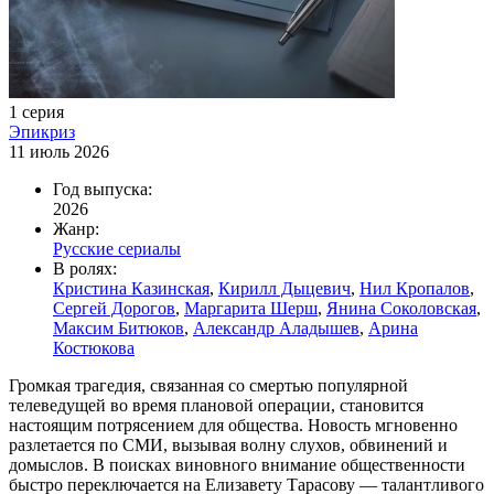
1 серия
Эпикриз
11 июль 2026
Год выпуска:
2026
Жанр:
Русские сериалы
В ролях:
Кристина Казинская
,
Кирилл Дыцевич
,
Нил Кропалов
,
Сергей Дорогов
,
Маргарита Шерш
,
Янина Соколовская
,
Максим Битюков
,
Александр Аладышев
,
Арина
Костюкова
Громкая трагедия, связанная со смертью популярной
телеведущей во время плановой операции, становится
настоящим потрясением для общества. Новость мгновенно
разлетается по СМИ, вызывая волну слухов, обвинений и
домыслов. В поисках виновного внимание общественности
быстро переключается на Елизавету Тарасову — талантливого