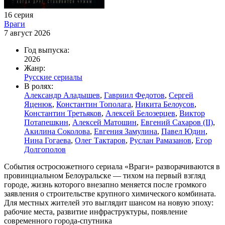
16 серия
Враги
7 август 2026
Год выпуска:
2026
Жанр:
Русские сериалы
В ролях:
Александр Аладышев
,
Гавриил Федотов
,
Сергей
Яценюк
,
Константин Тополага
,
Никита Белоусов
,
Константин Третьяков
,
Алексей Белозерцев
,
Виктор
Потапешкин
,
Алексей Матошин
,
Евгений Сахаров (II)
,
Акилина Соколова
,
Евгения Замулина
,
Павел Юдин
,
Нина Гогаева
,
Олег Тактаров
,
Руслан Рамазанов
,
Егор
Долгополов
События остросюжетного сериала «Враги» разворачиваются в
провинциальном Белоуральске — тихом на первый взгляд
городе, жизнь которого внезапно меняется после громкого
заявления о строительстве крупного химического комбината.
Для местных жителей это выглядит шансом на новую эпоху:
рабочие места, развитие инфраструктуры, появление
современного города-спутника