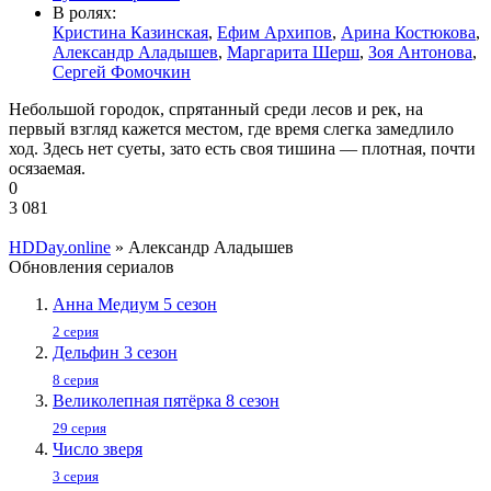
В ролях:
Кристина Казинская
,
Ефим Архипов
,
Арина Костюкова
,
Александр Аладышев
,
Маргарита Шерш
,
Зоя Антонова
,
Сергей Фомочкин
Небольшой городок, спрятанный среди лесов и рек, на
первый взгляд кажется местом, где время слегка замедлило
ход. Здесь нет суеты, зато есть своя тишина — плотная, почти
осязаемая.
0
3 081
HDDay.online
» Александр Аладышев
Обновления сериалов
Анна Медиум 5 сезон
2 серия
Дельфин 3 сезон
8 серия
Великолепная пятёрка 8 сезон
29 серия
Число зверя
3 серия