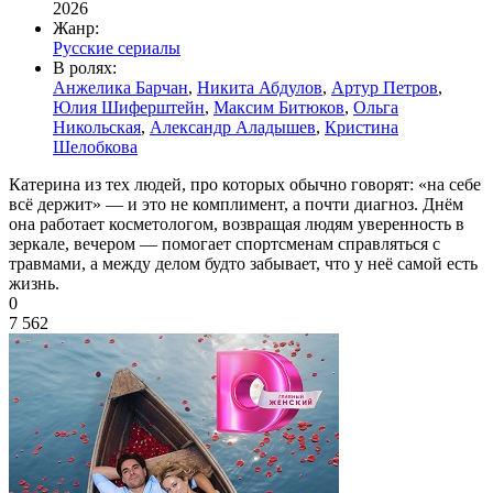
2026
Жанр:
Русские сериалы
В ролях:
Анжелика Барчан
,
Никита Абдулов
,
Артур Петров
,
Юлия Шиферштейн
,
Максим Битюков
,
Ольга
Никольская
,
Александр Аладышев
,
Кристина
Шелобкова
Катерина из тех людей, про которых обычно говорят: «на себе
всё держит» — и это не комплимент, а почти диагноз. Днём
она работает косметологом, возвращая людям уверенность в
зеркале, вечером — помогает спортсменам справляться с
травмами, а между делом будто забывает, что у неё самой есть
жизнь.
0
7 562