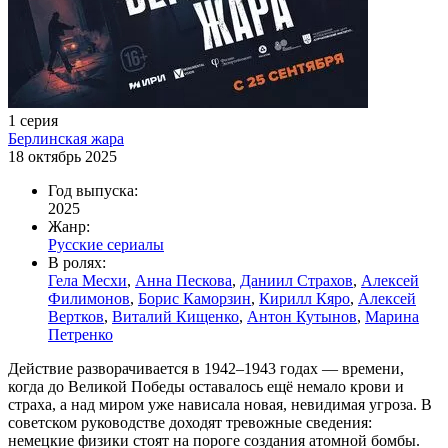
1 серия
Берлинская жара
18 октябрь 2025
Год выпуска:
2025
Жанр:
Русские сериалы
В ролях:
Гела Месхи
,
Анна Пескова
,
Даниил Страхов
,
Алексей
Филимонов
,
Борис Каморзин
,
Кирилл Кяро
,
Алексей
Вертков
,
Виталий Кищенко
,
Антон Кутынов
,
Марина
Петренко
Действие разворачивается в 1942–1943 годах — времени,
когда до Великой Победы оставалось ещё немало крови и
страха, а над миром уже нависала новая, невидимая угроза. В
советском руководстве доходят тревожные сведения:
немецкие физики стоят на пороге создания атомной бомбы.