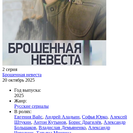
2 серия
Брошенная невеста
20 октябрь 2025
Год выпуска:
2025
Жанр:
Русские сериалы
В ролях:
Евгения Вайс
,
Андрей Аладьин
,
Софья Юрко
,
Алексей
Штукин
,
Антон Кутынов
,
Борис Драгилёв
,
Александр
Большаков
,
Владислав Демьяненко
,
Александр
Чередник
,
Татьяна Мишина