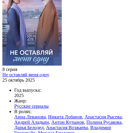
8 серия
Не оставляй меня одну
25 октябрь 2025
Год выпуска:
2025
Жанр:
Русские сериалы
В ролях:
Анна Леванова
,
Никита Лобанов
,
Анастасия Рысева
,
Андрей Аладьин
,
Антон Кутынов
,
Полина Русакова
,
Дарья Белодед
,
Анастасия Возжаева
,
Владимир
Гененрайх
,
Михаил Бондарук