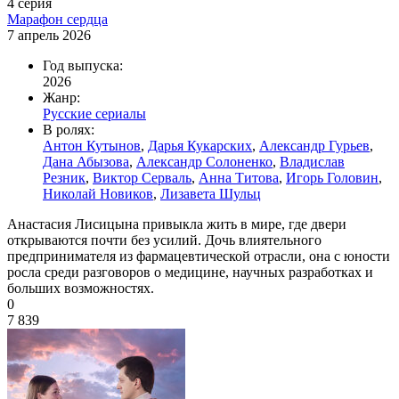
4 серия
Марафон сердца
7 апрель 2026
Год выпуска:
2026
Жанр:
Русские сериалы
В ролях:
Антон Кутынов
,
Дарья Кукарских
,
Александр Гурьев
,
Дана Абызова
,
Александр Солоненко
,
Владислав
Резник
,
Виктор Серваль
,
Анна Титова
,
Игорь Головин
,
Николай Новиков
,
Лизавета Шульц
Анастасия Лисицына привыкла жить в мире, где двери
открываются почти без усилий. Дочь влиятельного
предпринимателя из фармацевтической отрасли, она с юности
росла среди разговоров о медицине, научных разработках и
больших возможностях.
0
7 839