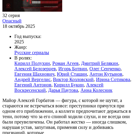
32 серия
Опасный
18 октябрь 2025
Год выпуска:
2025
Жанр:
Русские сериалы
В ролях:
Кирилл Полухин
,
Роман Агеев
,
Дмитрий Белякин
,
Алексей Белозерцев
,
Игорь Ботвин
,
Олег Сенченко
,
Евгения Шахнович
,
Юрий Сташин
,
Антон Кутынов
,
Андрей Вергелис
,
Виктор Козловский
,
Ирина Сотикова
,
Евгений Антонов
,
Кирилл Букин
,
Алексей
Воскресенский
,
Дарья Паутова
,
Анна Колесник
Майор Алексей Горбатов — фигура, с которой не шутят, а
стараются не встречаться вовсе: преступники прячутся при
одном его приближении, а коллеги предпочитают держаться в
тени, потому что за его спиной ходили слухи, и не всегда они
были преувеличены. Он работал жестко — иногда слишком,
нарушая устав, запугивая, применяя силу и добиваясь
признаний, которые