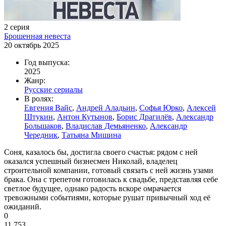
2 серия
Брошенная невеста
20 октябрь 2025
Год выпуска:
2025
Жанр:
Русские сериалы
В ролях:
Евгения Вайс
,
Андрей Аладьин
,
Софья Юрко
,
Алексей
Штукин
,
Антон Кутынов
,
Борис Драгилёв
,
Александр
Большаков
,
Владислав Демьяненко
,
Александр
Чередник
,
Татьяна Мишина
Соня, казалось бы, достигла своего счастья: рядом с ней
оказался успешный бизнесмен Николай, владелец
строительной компании, готовый связать с ней жизнь узами
брака. Она с трепетом готовилась к свадьбе, представляя себе
светлое будущее, однако радость вскоре омрачается
тревожными событиями, которые рушат привычный ход её
ожиданий.
0
11 753