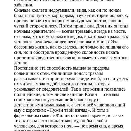
забвения.
Сначала коллеги недоумевали, видя, как он по ночам
бродит по пустым коридорам, изучает истории больных,
прислушивается к шорохам дежурных постов, словно
чуткий сторож в лесу. Потом привыкли. Для них он стал
ночным хранителем — всегда трезвый, всегда на месте,
с ясным, хоть и усталым взглядом, в котором отражалась
усталость человека, видевшего слишком много. Эта
бессонная жизнь, как оказалось, не только не лишила его
сил, но и обострила врождённую склонность искать
причинно-следственные связи, подмечать едва заметные
детали.
Постепенно эта способность вышла за пределы
больничных стен. Филиппов понял: травмы
рассказывают истории не хуже свидетелей, и если уметь
их читать, можно добраться до истины, которая
ускользает от следователей. Так в его жизни появились
полицейские, в том числе капитан Козин — сначала
снисходительно усмехавшийся «доктору с
детективными замашками», а затем всё чаще звонящий
ему с коротким: «Нужен твой взгляд». И хотя в
формальном смысле Филин оставался врачом, в глазах
тех, кто знал его по-настоящему, он был ещё и
человеком, для которого ночь — не время сна, а время