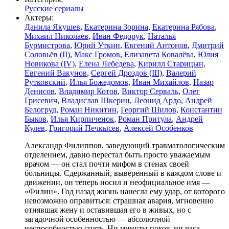
Русские сериалы
Актеры:
Данила Якушев
,
Екатерина Зорина
,
Екатерина Рябова
,
Михаил Николаев
,
Иван Федорук
,
Наталья
Бурмистрова
,
Юрий Уткин
,
Евгений Антонов
,
Дмитрий
Соловьёв (II)
,
Макс Громов
,
Елизавета Ковалёва
,
Юлия
Новикова (IV)
,
Елена Лебедева
,
Кирилл Старицын
,
Евгений Вакунов
,
Сергей Дроздов (III)
,
Валерий
Рутковский
,
Илья Божедомов
,
Иван Михайлов
,
Назар
Денисов
,
Владимир Котов
,
Виктор Серваль
,
Олег
Грисевич
,
Владислав Шкерин
,
Леонид Ардо
,
Андрей
Белогруд
,
Роман Никитин
,
Георгий Шилов
,
Константин
Быков
,
Илья Кирпиченок
,
Роман Притула
,
Андрей
Кулев
,
Григорий Печкысев
,
Алексей Особенков
Александр Филиппов, заведующий травматологическим
отделением, давно перестал быть просто уважаемым
врачом — он стал почти мифом в стенах своей
больницы. Сдержанный, выверенный в каждом слове и
движении, он теперь носил и неофициальное имя —
«Филин». Год назад жизнь нанесла ему удар, от которого
невозможно оправиться: страшная авария, мгновенно
отнявшая жену и оставившая его в живых, но с
загадочной особенностью — абсолютной
неспособностью спать. Ни минуты покоя, ни часа