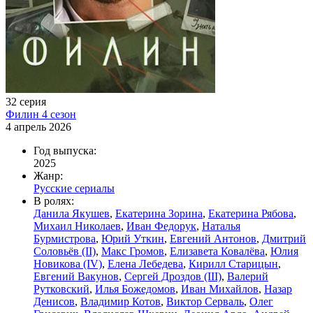
32 серия
Филин 4 сезон
4 апрель 2026
Год выпуска:
2025
Жанр:
Русские сериалы
В ролях:
Данила Якушев
,
Екатерина Зорина
,
Екатерина Рябова
,
Михаил Николаев
,
Иван Федорук
,
Наталья
Бурмистрова
,
Юрий Уткин
,
Евгений Антонов
,
Дмитрий
Соловьёв (II)
,
Макс Громов
,
Елизавета Ковалёва
,
Юлия
Новикова (IV)
,
Елена Лебедева
,
Кирилл Старицын
,
Евгений Вакунов
,
Сергей Дроздов (III)
,
Валерий
Рутковский
,
Илья Божедомов
,
Иван Михайлов
,
Назар
Денисов
,
Владимир Котов
,
Виктор Серваль
,
Олег