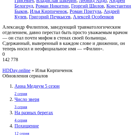
Грисевич
,
Владислав Шкерин
,
Леонид Ардо
,
Андрей
Белогруд
,
Роман Никитин
,
Георгий Шилов
,
Константин
Быков
,
Илья Кирпиченок
,
Роман Притула
,
Андрей
Кулев
,
Григорий Печкысев
,
Алексей Особенков
Александр Филиппов, заведующий травматологическим
отделением, давно перестал быть просто уважаемым врачом
— он стал почти мифом в стенах своей больницы.
Сдержанный, выверенный в каждом слове и движении, он
теперь носил и неофициальное имя — «Филин».
0
142 778
HDDay.online
» Илья Кирпиченок
Обновления сериалов
Анна Медиум 5 сезон
2 серия
Число зверя
3 серия
На разных берегах
4 серия
Похищение
12 серия