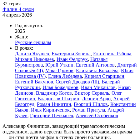
32 серия
Филин 4 сезон
4 апрель 2026
Год выпуска:
2025
Жанр:
Русские сериалы
В ролях:
Данила Якушев
,
Екатерина Зорина
,
Екатерина Рябова
,
Михаил Николаев
,
Иван Федорук
,
Наталья
Бурмистрова
,
Юрий Уткин
,
Евгений Антонов
,
Дмитрий
Соловьёв (II)
,
Макс Громов
,
Елизавета Ковалёва
,
Юлия
Новикова (IV)
,
Елена Лебедева
,
Кирилл Старицын
,
Евгений Вакунов
,
Сергей Дроздов (III)
,
Валерий
Рутковский
,
Илья Божедомов
,
Иван Михайлов
,
Назар
Денисов
,
Владимир Котов
,
Виктор Серваль
,
Олег
Грисевич
,
Владислав Шкерин
,
Леонид Ардо
,
Андрей
Белогруд
,
Роман Никитин
,
Георгий Шилов
,
Константин
Быков
,
Илья Кирпиченок
,
Роман Притула
,
Андрей
Кулев
,
Григорий Печкысев
,
Алексей Особенков
Александр Филиппов, заведующий травматологическим
отделением, давно перестал быть просто уважаемым врачом
— он стал почти мифом в стенах своей больницы.