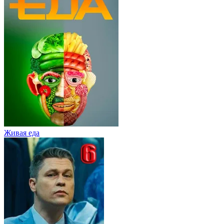
Живaя eдa