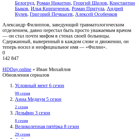
Белогруд
,
Роман Никитин
,
Георгий Шилов
,
Константин
Быков
,
Илья Кирпиченок
,
Роман Притула
,
Андрей
Кулев
,
Григорий Печкысев
,
Алексей Особенков
Александр Филиппов, заведующий травматологическим
отделением, давно перестал быть просто уважаемым врачом
— он стал почти мифом в стенах своей больницы.
Сдержанный, выверенный в каждом слове и движении, он
теперь носил и неофициальное имя — «Филин».
0
142 847
HDDay.online
» Иван Михайлов
Обновления сериалов
Условный мент 6 сезон
98 серия
Анна Медиум 5 сезон
2 серия
Дельфин 3 сезон
8 серия
Великолепная пятёрка 8 сезон
29 серия