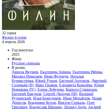
32 серия
Филин 4 сезон
4 апрель 2026
Год выпуска:
2025
Жанр:
Русские сериалы
В ролях:
Данила Якушев
,
Екатерина Зорина
,
Екатерина Рябова
,
Михаил Николаев
,
Иван Федорук
,
Наталья
Бурмистрова
,
Юрий Уткин
,
Евгений Антонов
,
Дмитрий
Соловьёв (II)
,
Макс Громов
,
Елизавета Ковалёва
,
Юлия
Новикова (IV)
,
Елена Лебедева
,
Кирилл Старицын
,
Евгений Вакунов
,
Сергей Дроздов (III)
,
Валерий
Рутковский
,
Илья Божедомов
,
Иван Михайлов
,
Назар
Денисов
,
Владимир Котов
,
Виктор Серваль
,
Олег
Грисевич
,
Владислав Шкерин
,
Леонид Ардо
,
Андрей